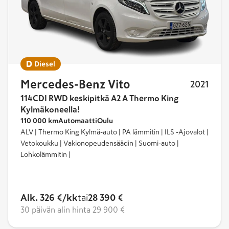
Diesel
Mercedes-Benz Vito
2021
114CDI RWD keskipitkä A2 A Thermo King
Kylmäkoneella!
110 000 km
Automaatti
Oulu
ALV | Thermo King Kylmä-auto | PA lämmitin | ILS -Ajovalot |
Vetokoukku | Vakionopeudensäädin | Suomi-auto |
Lohkolämmitin |
Alk. 326 €/kk
tai
28 390 €
30 päivän alin hinta
29 900 €