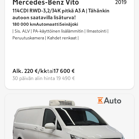
Mercedes-Benz Vito
2019
114CDI RWD-3,2/34K pitkä A3 A | Tähänkin
autoon saatavilla lisäturva!
180 000 km
Automaatti
Seinäjoki
| Sis. ALV | PA-käyttöinen lisälämmitin | Ilmastointi |
Peruutuskamera | Kahdet renkaat |
Alk. 220 €/kk
tai
17 600 €
30 päivän alin hinta
19 490 €