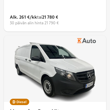
Alk. 261 €/kk
tai
21 780 €
30 päivän alin hinta
21 790 €
Diesel