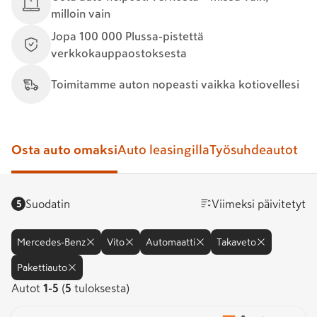
milloin vain
Jopa 100 000 Plussa-pistettä
verkkokauppaostoksesta
Toimitamme auton nopeasti vaikka kotiovellesi
Osta auto omaksi
Auto leasingilla
Työsuhdeautot
Suodatin
Viimeksi päivitetyt
5
Mercedes-Benz
Vito
Automaatti
Takaveto
Pakettiauto
Autot
Autot
1
-
5
(
5
tuloksesta)
1-