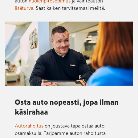
auton
huolenpitosopimus
ja vaihtoauton
lisäturva
. Saat kaiken tarvitsemasi meiltä.
Osta auto nopeasti, jopa ilman
käsirahaa
Autorahoitus
on joustava tapa ostaa auto
osamaksulla. Tarjoamme auton rahoitusta