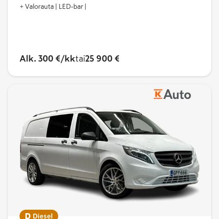
+ Valorauta | LED-bar |
Alk. 300 €/kk
tai
25 900 €
Diesel