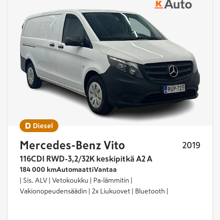
5.
Tuloksia
yhteensä
5
Diesel
Mercedes-Benz Vito
2019
116CDI RWD-3,2/32K keskipitkä A2 A
184 000 km
Automaatti
Vantaa
| Sis. ALV | Vetokoukku | Pa-lämmitin |
Vakionopeudensäädin | 2x Liukuovet | Bluetooth |