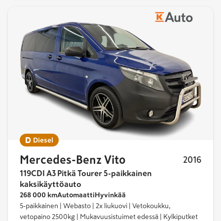
Diesel
Mercedes-Benz Vito
2016
119CDI A3 Pitkä Tourer 5-paikkainen
kaksikäyttöauto
268 000 km
Automaatti
Hyvinkää
5-paikkainen | Webasto | 2x liukuovi | Vetokoukku,
vetopaino 2500kg | Mukavuusistuimet edessä | Kylkiputket