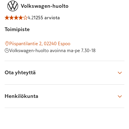
Volkswagen-huolto
SEAT
CUPRA
Hyötyautot
4.2
1255 arviota
Toimipiste
Piispantilantie 2, 02240 Espoo
Volkswagen-huolto avoinna ma-pe 7.30-18
Ota yhteyttä
Varaa aika verkosta
Henkilökunta
Tästä pääset huollon verkkovaraukseen
Verkossa näet kaikki vapaat ajat ja voit kätevästi varata itsellesi 
sopivan.
Huoltoneuvojamme tavoitat numerosta
010 533 2820