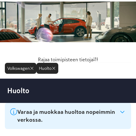
Rajaa toimipisteen tietoja
Mitä asiasi koskee?
Volkswagen
Huolto
Valitse aihealue
Huolto
Huolto
Mitä autoa asiasi koskee?
Varaa ja muokkaa huoltoa nopeimmin
verkossa.
Vaihtoautot
Volkswagen
Audi