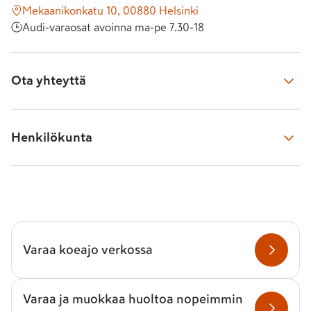
SEAT
CUPRA
Hyötyautot
Mekaanikonkatu 10, 00880 Helsinki
Audi-varaosat avoinna ma-pe 7.30-18
Ota yhteyttä
Soita toimipisteeseen
Henkilökunta
010 533 2940
Avoinna 
ma-pe 7.30-18
Varaosamyyjämme tavoitat numerosta
010 533 2940
Lähetä meille viesti
Lähetä viesti lomakkeella
Jouni
Varaa koeajo verkossa
Palaamme sinulle tarvittaessa kahden arkipäivän kuluessa
Varaa ja muokkaa huoltoa nopeimmin