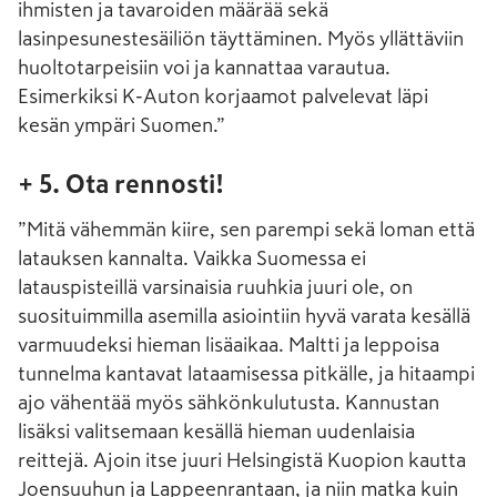
ihmisten ja tavaroiden määrää sekä
lasinpesunestesäiliön täyttäminen. Myös yllättäviin
huoltotarpeisiin voi ja kannattaa varautua.
Esimerkiksi K-Auton korjaamot palvelevat läpi
kesän ympäri Suomen.”
+ 5. Ota rennosti!
”Mitä vähemmän kiire, sen parempi sekä loman että
latauksen kannalta. Vaikka Suomessa ei
latauspisteillä varsinaisia ruuhkia juuri ole, on
suosituimmilla asemilla asiointiin hyvä varata kesällä
varmuudeksi hieman lisäaikaa. Maltti ja leppoisa
tunnelma kantavat lataamisessa pitkälle, ja hitaampi
ajo vähentää myös sähkönkulutusta. Kannustan
lisäksi valitsemaan kesällä hieman uudenlaisia
reittejä. Ajoin itse juuri Helsingistä Kuopion kautta
Joensuuhun ja Lappeenrantaan, ja niin matka kuin