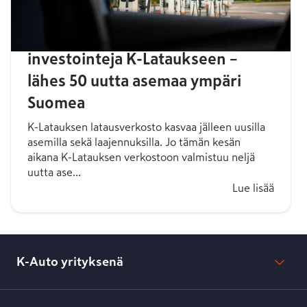
K-Auto jatkaa vahvoja
investointeja K-Lataukseen –
lähes 50 uutta asemaa ympäri
Suomea
K-Latauksen latausverkosto kasvaa jälleen uusilla
asemilla sekä laajennuksilla. Jo tämän kesän
aikana K-Latauksen verkostoon valmistuu neljä
uutta ase...
Lue lisää
K-Auto yrityksenä
Mikä on K-Auto?