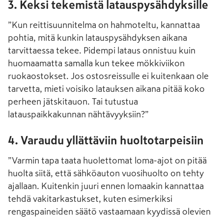
3. Keksi tekemistä latauspysähdyksille
”Kun reittisuunnitelma on hahmoteltu, kannattaa
pohtia, mitä kunkin latauspysähdyksen aikana
tarvittaessa tekee. Pidempi lataus onnistuu kuin
huomaamatta samalla kun tekee mökkiviikon
ruokaostokset. Jos ostosreissulle ei kuitenkaan ole
tarvetta, mieti voisiko latauksen aikana pitää koko
perheen jätskitauon. Tai tutustua
latauspaikkakunnan nähtävyyksiin?”
4. Varaudu yllättäviin huoltotarpeisiin
”Varmin tapa taata huolettomat loma-ajot on pitää
huolta siitä, että sähköauton vuosihuolto on tehty
ajallaan. Kuitenkin juuri ennen lomaakin kannattaa
tehdä vakitarkastukset, kuten esimerkiksi
rengaspaineiden säätö vastaamaan kyydissä olevien