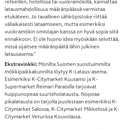
retkeillen, hotellissa tai vuokramökillä, kannattaa
latausmahdollisuus määränpäässä varmistaa
etukäteen. Jo tavallinen sähköpistoke riittää
väliaikaisesti lataamiseen, mutta esimerkiksi
vuokramökin omistajan kanssa on hyvä sopia siitä
ennakkoon. Ei ole huono idea myöskään selvittää,
missä sijaitsee määränpäätä lähin julkinen
latausasema.”
Ekstravinkki:
Monilta Suomen suosituimmilta
mökkipaikkakunnilta löytyy K-Lataus-asema.
Esimerkiksi K-Citymarket Kuusamo ja K-
Supermarket Reimari Paraisilla tarjoavat
huippunopeaa suurteholatausta. Nopeaa
pikalatausta on tarjolla puolestaan esimerkiksi K-
Citymarket Salossa, K-Citymarket Mikkelissä ja K-
Citymarket Veturissa Kouvolassa.