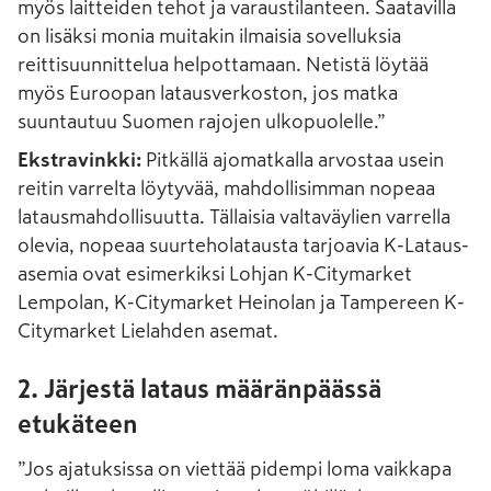
myös laitteiden tehot ja varaustilanteen. Saatavilla
on lisäksi monia muitakin ilmaisia sovelluksia
reittisuunnittelua helpottamaan. Netistä löytää
myös Euroopan latausverkoston, jos matka
suuntautuu Suomen rajojen ulkopuolelle.”
Ekstravinkki:
Pitkällä ajomatkalla arvostaa usein
reitin varrelta löytyvää, mahdollisimman nopeaa
latausmahdollisuutta. Tällaisia valtaväylien varrella
olevia, nopeaa suurteholatausta tarjoavia K-Lataus-
asemia ovat esimerkiksi Lohjan K-Citymarket
Lempolan, K-Citymarket Heinolan ja Tampereen K-
Citymarket Lielahden asemat.
2. Järjestä lataus määränpäässä
etukäteen
”Jos ajatuksissa on viettää pidempi loma vaikkapa