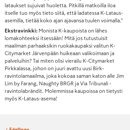
lataukset sujuivat huoletta. Pitkillä matkoilla iloa
itselle tuo myös tieto siitä, että ladatessa K-Lataus-
asemilla, tietää koko ajan ajavansa tuulen voimalla.”
Ekstravinkki:
Monista K-kaupoista on lähes
lomakohteeksi itsessään! Mitä jos tutustuisit
maailman parhaaksikin ruokakaupaksi valitun K-
Citymarket Järvenpään huikeaan valikoimaan ja
palveluihin? Tai miten olisi vierailu K-Citymarket
Pirkkalassa, johon on juuri avattu uusi Birk-
ravintolamaailma, joka kokoaa saman katon alle Jim
Lim by Farang, Naughty BRGR ja Via Tribunali -
ravintolabrändit. Molemmissa kaupoissa on tietysti
myös K-Lataus-asema!
Edellinen