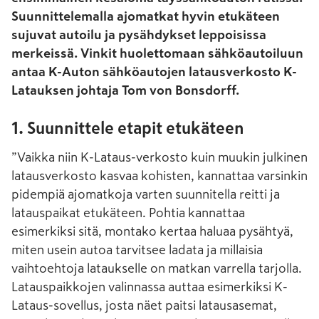
Suunnittelemalla ajomatkat hyvin etukäteen
sujuvat autoilu ja pysähdykset leppoisissa
merkeissä. Vinkit huolettomaan sähköautoiluun
antaa K-Auton sähköautojen latausverkosto K-
Latauksen johtaja Tom von Bonsdorff.
1. Suunnittele etapit etukäteen
”Vaikka niin K-Lataus-verkosto kuin muukin julkinen
latausverkosto kasvaa kohisten, kannattaa varsinkin
pidempiä ajomatkoja varten suunnitella reitti ja
latauspaikat etukäteen. Pohtia kannattaa
esimerkiksi sitä, montako kertaa haluaa pysähtyä,
miten usein autoa tarvitsee ladata ja millaisia
vaihtoehtoja lataukselle on matkan varrella tarjolla.
Latauspaikkojen valinnassa auttaa esimerkiksi K-
Lataus-sovellus, josta näet paitsi latausasemat,