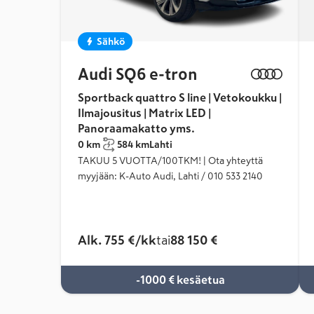
Sähkö
Audi SQ6 e-tron
Sportback quattro S line | Vetokoukku |
Ilmajousitus | Matrix LED |
Panoraamakatto yms.
0 km
584 km
Lahti
TAKUU 5 VUOTTA/100TKM! | Ota yhteyttä
myyjään: K-Auto Audi, Lahti / 010 533 2140
Alk. 755 €/kk
tai
88 150 €
-1000 € kesäetua