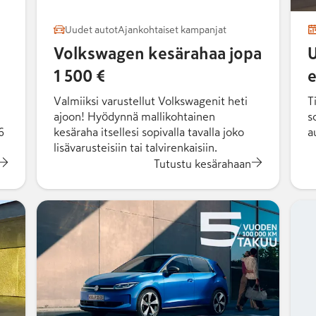
Uudet autot
Ajankohtaiset kampanjat
Volkswagen kesärahaa jopa
U
1 500 €
e
Valmiiksi varustellut Volkswagenit heti
T
ajoon! Hyödynnä mallikohtainen
s
6
kesäraha itsellesi sopivalla tavalla joko
a
lisävarusteisiin tai talvirenkaisiin.
Tutustu kesärahaan