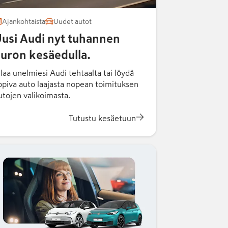
Ajankohtaista
Uudet autot
usi Audi nyt tuhannen
uron kesäedulla.
ilaa unelmiesi Audi tehtaalta tai löydä
opiva auto laajasta nopean toimituksen
utojen valikoimasta.
Tutustu kesäetuun