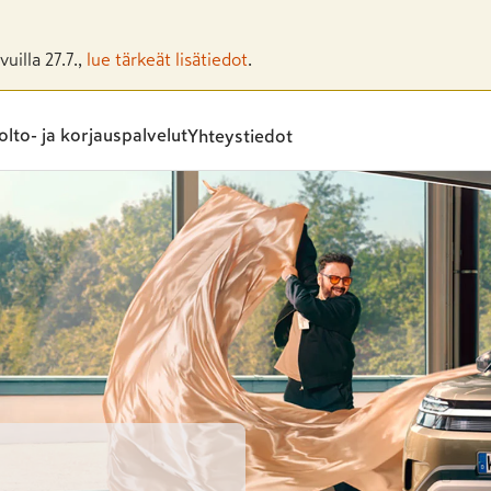
uilla 27.7.,
lue tärkeät lisätiedot
.
lto- ja korjauspalvelut
Yhteystiedot