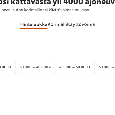
osi kattavasta
yli 4000 ajoneu
hinnan, auton korimallin tai käyttövoiman mukaan.
Hintaluokka
Korimalli
Käyttövoima
0 000 €
30 000 — 40 000 €
40 000 — 50 000 €
50 000 —