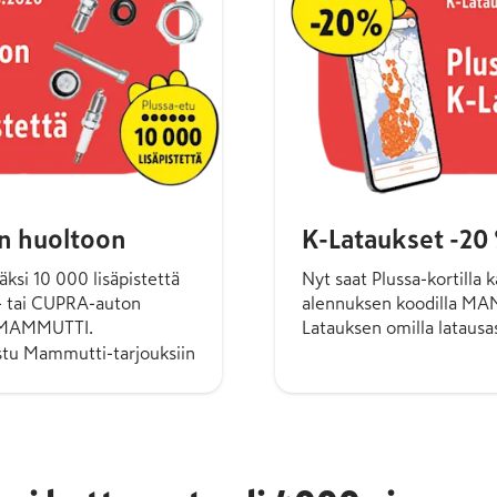
n huoltoon
K-Lataukset -20
ksi 10 000 lisä­pistettä
Nyt saat Plussa-kortilla 
T- tai CUPRA-auton
alennuksen koodilla MAM
la MAMMUTTI.
Latauksen omilla lataus­a
stu Mammutti-tarjouksiin