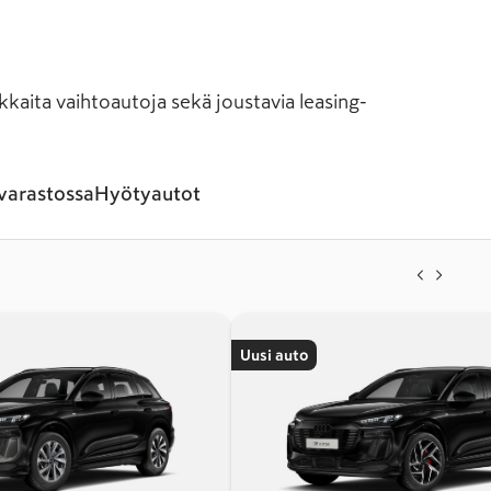
kkaita vaihtoautoja sekä joustavia leasing-
varastossa
Hyötyautot
Uusi auto