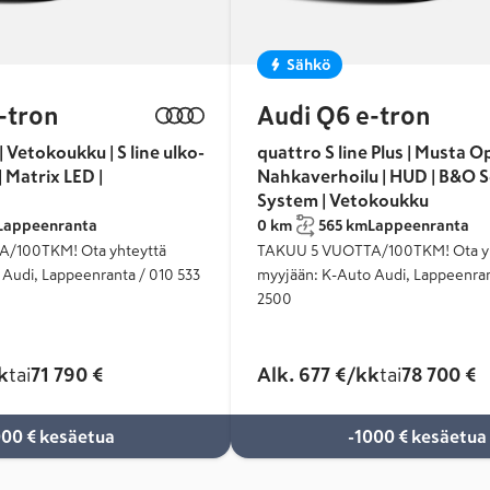
Sähkö
-tron
Audi Q6 e-tron
| Vetokoukku | S line ulko-
quattro S line Plus | Musta Op
| Matrix LED |
Nahkaverhoilu | HUD | B&O 
System | Vetokoukku
Lappeenranta
0 km
565 km
Lappeenranta
/100TKM! Ota yhteyttä
TAKUU 5 VUOTTA/100TKM! Ota yh
Audi, Lappeenranta / 010 533
myyjään: K-Auto Audi, Lappeenran
2500
k
tai
71 790 €
Alk. 677 €/kk
tai
78 700 €
000 € kesäetua
-1000 € kesäetua