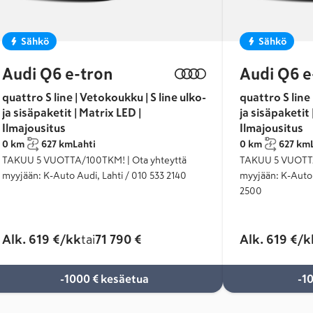
Sähkö
Sähkö
Audi Q6 e-tron
Audi Q6 e
quattro S line | Vetokoukku | S line ulko-
quattro S line 
ja sisäpaketit | Matrix LED |
ja sisäpaketit 
Ilmajousitus
Ilmajousitus
0 km
627 km
Lahti
0 km
627 km
TAKUU 5 VUOTTA/100TKM! | Ota yhteyttä
TAKUU 5 VUOTTA
myyjään: K-Auto Audi, Lahti / 010 533 2140
myyjään: K-Auto 
2500
Alk. 619 €/kk
tai
71 790 €
Alk. 619 €/k
-1000 € kesäetua
-1