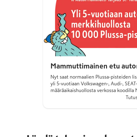
Mammuttimainen etu auto
Nyt saat normaalien Plussa-pisteiden lisä
yli 5-vuotiaan Volkswagen-, Audi-, SEA
määrä­aikais­huollosta verkossa koodil
Tutu