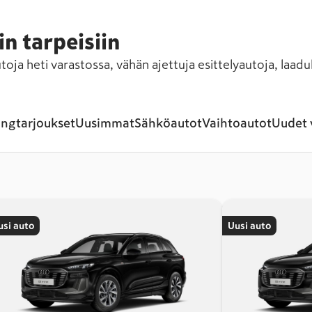
in tarpeisiin
oja heti varastossa, vähän ajettuja esittelyautoja, laadu
ingtarjoukset
Uusimmat
Sähköautot
Vaihtoautot
Uudet 
usi auto
Uusi auto