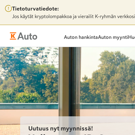
Tietoturvatiedote:
Jos käytät kryptolompakkoa ja vierailit K-ryhmän verkkosiv
Auton hankinta
Auton myynti
Huo
Uutuus nyt myynnissä!