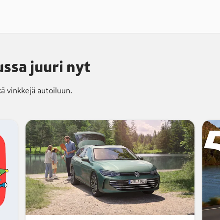
ssa juuri nyt
kä vinkkejä autoiluun.