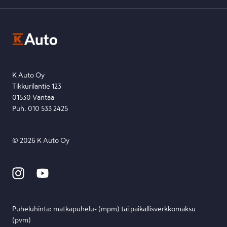
K-Auton asiakasrekisterin tietosuojaseloste
Kysymys, palaute tai jokin muu asia mielessä?
EU Data Act
Ota yhteyttä toimipisteeseen tai lähetä viesti lomakkeella.
Etsi toimipiste
Lähetä viesti
K Auto Oy
Tikkurilantie 123
01530 Vantaa
Puh. 010 533 2425
©
2026
K Auto Oy
Puheluhinta: matka­puhelu- (mpm) tai paikallis­verkko­maksu
(pvm)