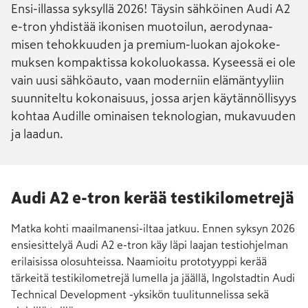
Ensi-illassa syksyllä 2026! Täysin sähköinen Audi A2
e-tron yhdistää iko­nisen muotoilun, aero­dynaa­
misen tehok­kuuden ja premium-luokan ajo­koke­­
muk­sen kom­pak­tissa koko­luokassa. Ky­sees­sä ei ole
vain uusi sähkö­auto, vaan moder­niin elämän­tyyliin
suunniteltu koko­naisuus, jossa arjen käytän­nöllisyys
kohtaa Audille ominaisen tekno­logian, muka­vuuden
ja laadun.
Audi A2 e-tron kerää testikilometrejä
Matka kohti maailmanensi-iltaa jatkuu. Ennen syksyn 2026
ensiesittelyä Audi A2 e-tron käy läpi laajan testiohjelman
erilaisissa olosuhteissa. Naamioitu prototyyppi kerää
tärkeitä testikilometrejä lumella ja jäällä, Ingolstadtin Audi
Technical Development -yksikön tuulitunnelissa sekä