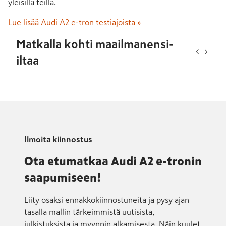
yleisillä teillä.
Lue lisää Audi A2 e-tron testiajoista »
Matkalla kohti maailmanensi-
iltaa
Ilmoita kiinnostus
Ota etumatkaa Audi A2 e-tronin
saapumiseen!
Liity osaksi ennakko­kiinnos­tu­neita ja pysy ajan
tasalla mallin tär­keim­mistä uutisista,
julkistuksista ja myynnin al­ka­misesta. Näin kuulet