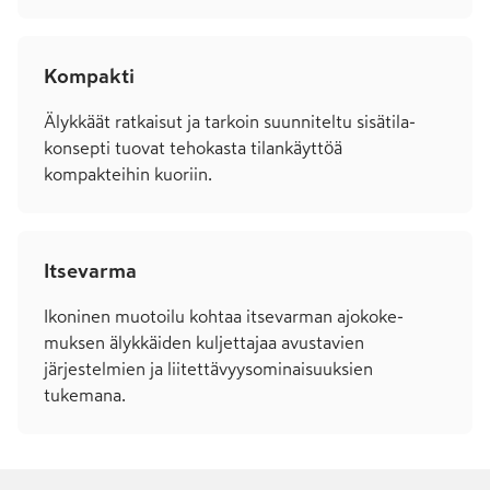
Kompakti
Älykkäät ratkaisut ja tarkoin suunniteltu sisä­tila­
konsepti tuovat tehokasta tilan­käyttöä
kompakteihin kuoriin.
Itsevarma
Ikoninen muotoilu kohtaa itse­varman ajo­koke­
muksen älyk­­käiden kuljet­ta­jaa avusta­vien
järjestelmien ja liitet­tä­vyys­ominai­suuksien
tukemana.