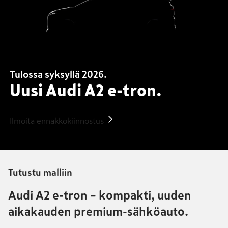
Tulossa syksyllä 2026.
Uusi Audi A2 e-tron.
Ilmoita ennakkokiinnostus
Tutustu malliin
Audi A2 e-tron – kom­pakti, uuden
aika­kauden premium-sähkö­auto.