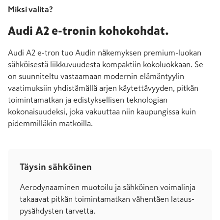
Miksi valita?
Audi A2 e-tronin kohokohdat.
Audi A2 e-tron tuo Audin näkemyksen premium-luokan
sähköisestä liikkuvuudesta kompaktiin kokoluokkaan. Se
on suunniteltu vastaamaan modernin elämäntyylin
vaatimuksiin yhdistämällä arjen käytettävyyden, pitkän
toimintamatkan ja edistyksellisen teknologian
kokonaisuudeksi, joka vakuuttaa niin kaupungissa kuin
pidemmilläkin matkoilla.
Täysin sähköinen
Aerodynaaminen muotoilu ja säh­köi­nen voima­linja
takaavat pitkän toimin­ta­matkan vähentäen lataus­
pysähdysten tarvetta.