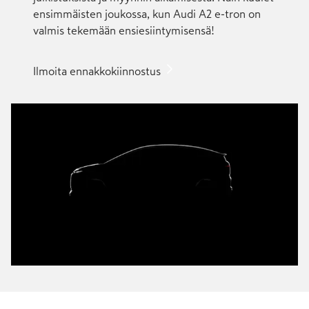
ensim­mäisten joukossa, kun Audi A2 e-tron on
valmis tekemään ensi­esiinty­misensä!
Ilmoita ennakkokiinnostus