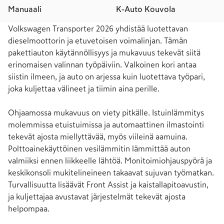
Manuaali
K-Auto Kouvola
Volkswagen Transporter 2026 yhdistää luotettavan 
dieselmoottorin ja etuvetoisen voimalinjan. Tämän 
pakettiauton käytännöllisyys ja mukavuus tekevät siitä 
erinomaisen valinnan työpäiviin. Valkoinen kori antaa 
siistin ilmeen, ja auto on arjessa kuin luotettava työpari, 
joka kuljettaa välineet ja tiimin aina perille.

Ohjaamossa mukavuus on viety pitkälle. Istuinlämmitys 
molemmissa etuistuimissa ja automaattinen ilmastointi 
tekevät ajosta miellyttävää, myös viileinä aamuina. 
Polttoainekäyttöinen vesilämmitin lämmittää auton 
valmiiksi ennen liikkeelle lähtöä. Monitoimiohjauspyörä ja 
keskikonsoli mukitelineineen takaavat sujuvan työmatkan. 
Turvallisuutta lisäävät Front Assist ja kaistallapitoavustin, 
ja kuljettajaa avustavat järjestelmät tekevät ajosta 
helpompaa.
