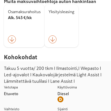
Muita maksuvaihtoehtoja auton hankintaan
Osamaksurahoitus
Yksityisleasing
Alk. 543 €/kk
Kohokohdat
Takuu 5 vuotta/ 200 tkm I Ilmastointi,I Wepasto I
Led-ajovalot I Kaukovalojärjestelmä Light Assist I
Lämmitettävä tuulilasi I Lane Assist I
Vetotapa
Käyttövoima
Etuveto
Diesel
Vaihteisto
Sijainti