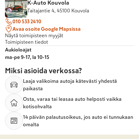
K-Auto Kouvola
Taitajantie 4, 45100 Kouvola
010 533 2410
Avaa osoite Google Mapsissa
Näytä toimipisteen myyjät
Toimipisteen tiedot
Aukioloajat
ma-pe 9-17, la 10-15
Miksi asioida verkossa?
Laaja valikoima autoja kätevästi yhdestä
paikasta
Osta, varaa tai leasaa auto helposti vaikka
kotisohvalta
14 päivän palautusoikeus, jos auto ei tunnukaan
omalta