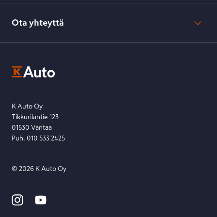
Verkkokaupan peruuttamisohjeet
Evästeasetukset
Usein kysyttyä
Kesko-konsernin verkkoselailurekisteri
Ota yhteyttä
Saavutettavuus
K-Ryhmän evästekäytännöt
K-Auton asiakasrekisterin tietosuojaseloste
Kysymys, palaute tai jokin muu asia mielessä?
EU Data Act
Ota yhteyttä toimipisteeseen tai lähetä viesti lomakkeella.
Etsi toimipiste
Lähetä viesti
K Auto Oy
Tikkurilantie 123
01530 Vantaa
Puh. 010 533 2425
©
2026
K Auto Oy