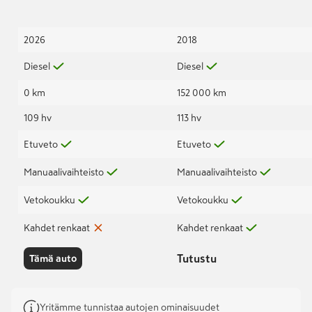
2026
2018
Diesel
Diesel
0 km
152 000 km
109 hv
113 hv
Etuveto
Etuveto
Manuaalivaihteisto
Manuaalivaihteisto
Vetokoukku
Vetokoukku
Kahdet renkaat
Kahdet renkaat
Tutustu
Tämä auto
Yritämme tunnistaa autojen ominaisuudet