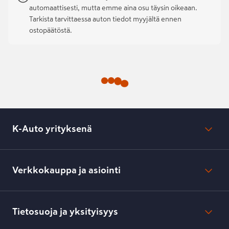
automaattisesti, mutta emme aina osu täysin oikeaan.
Tarkista tarvittaessa auton tiedot myyjältä ennen
ostopäätöstä.
K-Auto yrityksenä
Mikä on K-Auto?
Lehdistötiedotteet
Verkkokauppa ja asiointi
Toimipisteiden yhteystiedot
Työpaikat
Tilaus- ja toimitusehdot
Kesko.fi
Toimitustavat ja -kulut
Tietosuoja ja yksityisyys
Verkkokaupan peruuttamisilmoitus