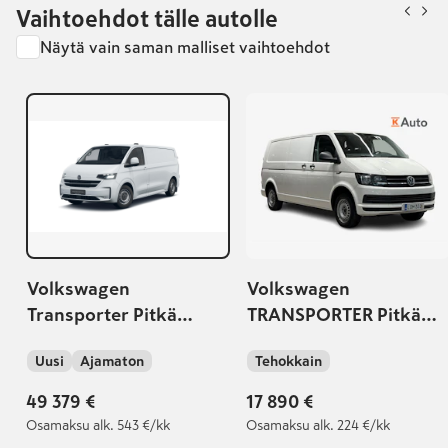
Vaihtoehdot tälle autolle
Näytä vain saman malliset vaihtoehdot
Volkswagen
Volkswagen
Transporter Pitkä
TRANSPORTER Pitkä
umpipakettiauto 2,0
2,0 TDI 84 kW 3000kg
Uusi
Ajamaton
Tehokkain
TDI 81 kW, Manuaali
PRO
49 379 €
17 890 €
Osamaksu
alk. 543 €/kk
Osamaksu
alk. 224 €/kk