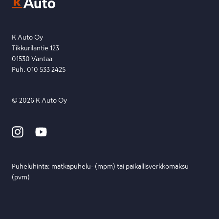
Etsi toimipiste
Lähetä viesti
K Auto Oy
Tikkurilantie 123
01530 Vantaa
Puh. 010 533 2425
©
2026
K Auto Oy
Puheluhinta: matka­puhelu- (mpm) tai paikallis­verkko­maksu
(pvm)