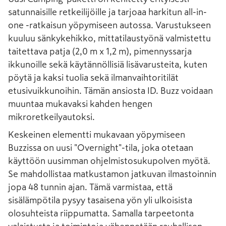
satunnaisille retkeilijöille ja tarjoaa harkitun all-in-
one -ratkaisun yöpymiseen autossa. Varustukseen
kuuluu sänkykehikko, mittatilaustyönä valmistettu
taitettava patja (2,0 m x 1,2 m), pimennyssarja
ikkunoille sekä käytännöllisiä lisävarusteita, kuten
pöytä ja kaksi tuolia sekä ilmanvaihtoritilät
etusivuikkunoihin. Tämän ansiosta ID. Buzz voidaan
muuntaa mukavaksi kahden hengen
mikroretkeilyautoksi.
Keskeinen elementti mukavaan yöpymiseen
Buzzissa on uusi "Overnight"-tila, joka otetaan
käyttöön uusimman ohjelmistosukupolven myötä.
Se mahdollistaa matkustamon jatkuvan ilmastoinnin
jopa 48 tunnin ajan. Tämä varmistaa, että
sisälämpötila pysyy tasaisena yön yli ulkoisista
olosuhteista riippumatta. Samalla tarpeetonta