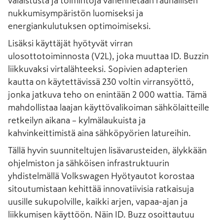
valaistusta ja toimintoja vähennetään rauhallisen
nukkumisympäristön luomiseksi ja
energiankulutuksen optimoimiseksi.
Lisäksi käyttäjät hyötyvät virran
ulosottotoiminnosta (V2L), joka muuttaa ID. Buzzin
liikkuvaksi virtalähteeksi. Sopivien adapterien
kautta on käytettävissä 230 voltin virransyöttö,
jonka jatkuva teho on enintään 2 000 wattia. Tämä
mahdollistaa laajan käyttövalikoiman sähkölaitteille
retkeilyn aikana – kylmälaukuista ja
kahvinkeittimistä aina sähköpyörien latureihin.
Tällä hyvin suunniteltujen lisävarusteiden, älykkään
ohjelmiston ja sähköisen infrastruktuurin
yhdistelmällä Volkswagen Hyötyautot korostaa
sitoutumistaan kehittää innovatiivisia ratkaisuja
uusille sukupolville, kaikki arjen, vapaa-ajan ja
liikkumisen käyttöön. Näin ID. Buzz osoittautuu