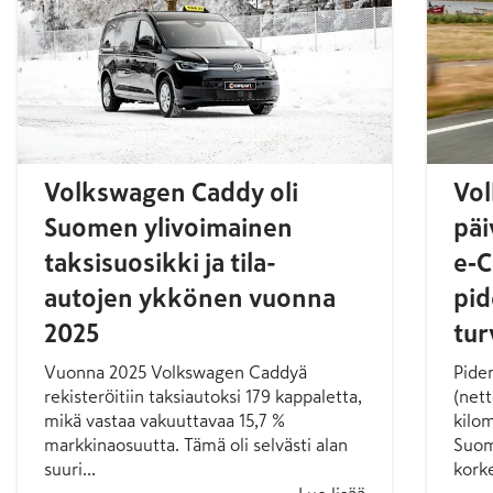
Volkswagen Caddy oli
Vo
Suomen ylivoimainen
päi
taksisuosikki ja tila-
e‑C
autojen ykkönen vuonna
pid
2025
tur
Vuonna 2025 Volkswagen Caddyä
Pide
rekisteröitiin taksiautoksi 179 kappaletta,
(nett
mikä vastaa vakuuttavaa 15,7 %
kilo
markkinaosuutta. Tämä oli selvästi alan
Suom
suuri...
korke