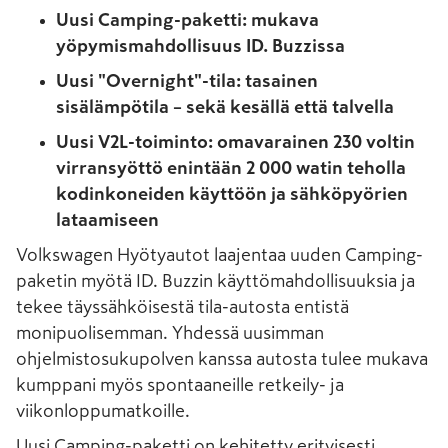
Uusi Camping-paketti: mukava
yöpymismahdollisuus ID. Buzzissa
Uusi "Overnight"-tila: tasainen
sisälämpötila – sekä kesällä että talvella
Uusi V2L-toiminto: omavarainen 230 voltin
virransyöttö enintään 2 000 watin teholla
kodinkoneiden käyttöön ja sähköpyörien
lataamiseen
Volkswagen Hyötyautot laajentaa uuden Camping-
paketin myötä ID. Buzzin käyttömahdollisuuksia ja
tekee täyssähköisestä tila-autosta entistä
monipuolisemman. Yhdessä uusimman
ohjelmistosukupolven kanssa autosta tulee mukava
kumppani myös spontaaneille retkeily- ja
viikonloppumatkoille.
Uusi Camping-paketti on kehitetty erityisesti