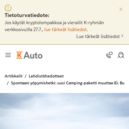
Tietoturvatiedote:
Jos käytät kryptolompakkoa ja vierailit K-ryhmän
verkkosivuilla 27.7.,
lue tärkeät lisätiedot
.
Lue tärkeät lisätiedot
Artikkelit
Lehdistötiedotteet
Spontaani yöpymishetki: uusi Camping-paketti muuttaa ID. Buzzi