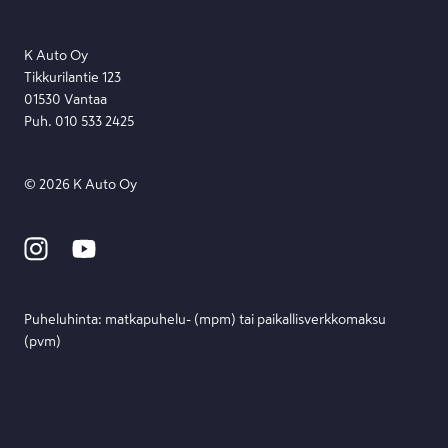
Lähetä viesti
K Auto Oy
Tikkurilantie 123
01530 Vantaa
Puh. 010 533 2425
©
2026
K Auto Oy
Puheluhinta: matka­puhelu- (mpm) tai paikallis­verkko­maksu
(pvm)