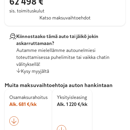
62 498 €
sis. toimituskulut
Katso maksuvaihtoehdot
Kiinnostaako tämä auto tai jäikö jokin
askarruttamaan?
Autamme mielellämme autounelmiesi
toteuttamisessa puhelimitse tai vaikka chatin
välityksellä!
Kysy myyjältä
Muita maksuvaihtoehtoja auton hankintaan
Osamaksurahoitus
Yksityisleasing
Alk. 681 €/kk
Alk. 1 220 €/kk