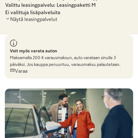
Valittu leasingpalvelu: Leasingpaketti
M
Ei valittuja lisäpalveluita
Näytä leasingpalvelut
Leasingpaketti S
Leasingpaketti
Voit myös varata auton
Maksamalla
200
€ varausmaksun, auto varataan sinulle 3
päiväksi. Jos kauppa peruuntuu, varausmaksu palautetaan.
-
49,36 €
/kk
1 219,71 €
/kk
Varaa