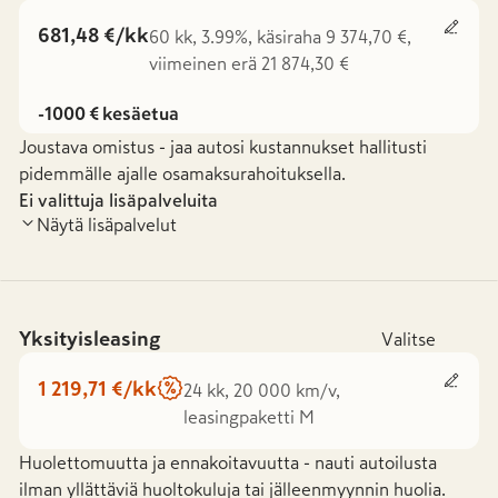
681,48 €/kk
60 kk, 3.99%, käsiraha 9 374,70 €,
viimeinen erä 21 874,30 €
-1000 € kesäetua
Joustava omistus - jaa autosi kustannukset hallitusti
pidemmälle ajalle osamaksurahoituksella.
Ei valittuja lisäpalveluita
Näytä lisäpalvelut
Yksityisleasing
Valitse
1 219,71 €/kk
24 kk, 20 000 km/v,
leasingpaketti M
Huolettomuutta ja ennakoitavuutta - nauti autoilusta
ilman yllättäviä huoltokuluja tai jälleenmyynnin huolia.