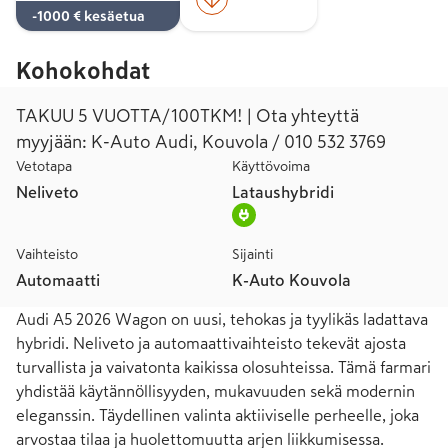
-1000 € kesäetua
Kohokohdat
TAKUU 5 VUOTTA/100TKM! | Ota yhteyttä
myyjään: K-Auto Audi, Kouvola / 010 532 3769
Vetotapa
Käyttövoima
Neliveto
Lataushybridi
Vaihteisto
Sijainti
Automaatti
K-Auto Kouvola
Audi A5 2026 Wagon on uusi, tehokas ja tyylikäs ladattava 
hybridi. Neliveto ja automaattivaihteisto tekevät ajosta 
turvallista ja vaivatonta kaikissa olosuhteissa. Tämä farmari 
yhdistää käytännöllisyyden, mukavuuden sekä modernin 
eleganssin. Täydellinen valinta aktiiviselle perheelle, joka 
arvostaa tilaa ja huolettomuutta arjen liikkumisessa.
