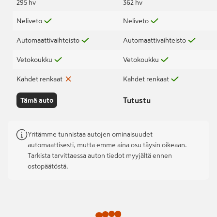
295 hv
362 hv
Neliveto
Neliveto
Automaattivaihteisto
Automaattivaihteisto
Vetokoukku
Vetokoukku
Kahdet renkaat
Kahdet renkaat
Tutustu
Tämä auto
Yritämme tunnistaa autojen ominaisuudet
automaattisesti, mutta emme aina osu täysin oikeaan.
Tarkista tarvittaessa auton tiedot myyjältä ennen
ostopäätöstä.