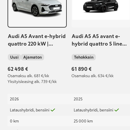
Audi A5 Avant e-hybrid
Audi A5 A5 avant e-
quattro 220 kW |
hybrid quattro S line
Vetokoukku |
270kW |
Uusi
Ajamaton
Tehokkain
Nahkaverhoilu | Matrix
Ennakkomyynnissä |
LED | Sähkösäätöisest
Audi jatkotakuu 100
62 498 €
61 890 €
istuimet
000km / 5-vuotta |
Osamaksu
alk. 681 €/kk
Osamaksu
alk. 634 €/kk
Yksityisleasing
alk. 739 €/kk
2026
2025
Lataushybridi, bensiini
Lataushybridi, bensiini
0 km
25 000 km