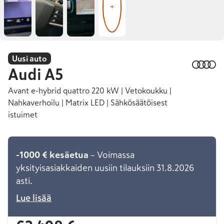
+
Uusi auto
Audi
A5
Avant e-hybrid quattro 220 kW | Vetokoukku |
Nahkaverhoilu | Matrix LED | Sähkösäätöisest
istuimet
-1000 € kesäetua
– Voimassa
yksityisasiakkaiden uusiin tilauksiin 31.8.2026
asti.
Lue lisää