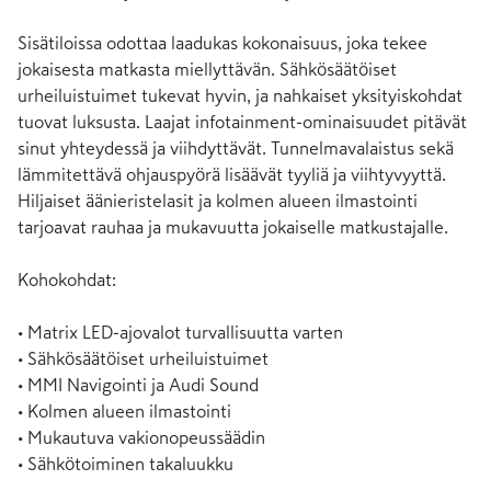
Sisätiloissa odottaa laadukas kokonaisuus, joka tekee 
jokaisesta matkasta miellyttävän. Sähkösäätöiset 
urheiluistuimet tukevat hyvin, ja nahkaiset yksityiskohdat 
tuovat luksusta. Laajat infotainment-ominaisuudet pitävät 
sinut yhteydessä ja viihdyttävät. Tunnelmavalaistus sekä 
lämmitettävä ohjauspyörä lisäävät tyyliä ja viihtyvyyttä. 
Hiljaiset äänieristelasit ja kolmen alueen ilmastointi 
tarjoavat rauhaa ja mukavuutta jokaiselle matkustajalle.

Kohokohdat:

• Matrix LED-ajovalot turvallisuutta varten

• Sähkösäätöiset urheiluistuimet

• MMI Navigointi ja Audi Sound

• Kolmen alueen ilmastointi

• Mukautuva vakionopeussäädin

• Sähkötoiminen takaluukku