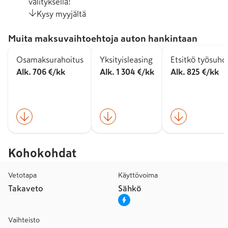
välityksellä!
Kysy myyjältä
Muita maksuvaihtoehtoja auton hankintaan
Osamaksurahoitus
Yksityisleasing
Etsitkö työsuh
Alk. 706 €/kk
Alk. 1 304 €/kk
Alk. 825 €/kk
Kohokohdat
Vetotapa
Käyttövoima
Takaveto
Sähkö
Vaihteisto