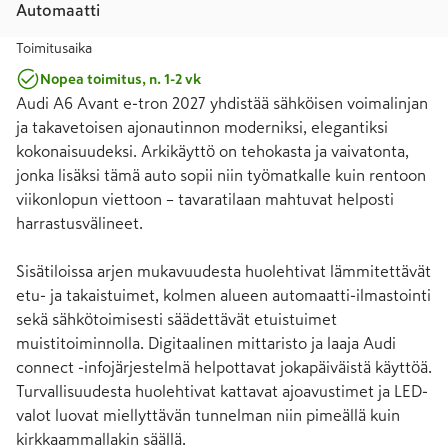
Automaatti
Toimitusaika
Nopea toimitus, n. 1-2 vk
Audi A6 Avant e-tron 2027 yhdistää sähköisen voimalinjan 
ja takavetoisen ajonautinnon moderniksi, elegantiksi 
kokonaisuudeksi. Arkikäyttö on tehokasta ja vaivatonta, 
jonka lisäksi tämä auto sopii niin työmatkalle kuin rentoon 
viikonlopun viettoon – tavaratilaan mahtuvat helposti 
harrastusvälineet.

Sisätiloissa arjen mukavuudesta huolehtivat lämmitettävät 
etu- ja takaistuimet, kolmen alueen automaatti-ilmastointi 
sekä sähkötoimisesti säädettävät etuistuimet 
muistitoiminnolla. Digitaalinen mittaristo ja laaja Audi 
connect -infojärjestelmä helpottavat jokapäiväistä käyttöä. 
Turvallisuudesta huolehtivat kattavat ajoavustimet ja LED-
valot luovat miellyttävän tunnelman niin pimeällä kuin 
kirkkaammallakin säällä.
