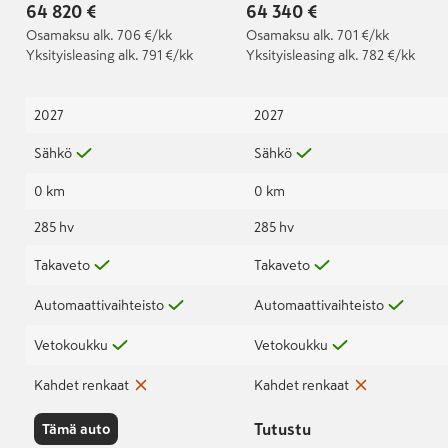
64 820 €
64 340 €
Osamaksu
alk. 706 €/kk
Osamaksu
alk. 701 €/kk
Yksityisleasing
alk. 791 €/kk
Yksityisleasing
alk. 782 €/kk
2027
2027
Sähkö
Sähkö
0 km
0 km
285 hv
285 hv
Takaveto
Takaveto
Automaattivaihteisto
Automaattivaihteisto
Vetokoukku
Vetokoukku
Kahdet renkaat
Kahdet renkaat
Tutustu
Tämä auto