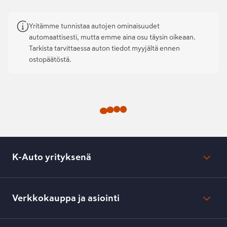
Yritämme tunnistaa autojen ominaisuudet
automaattisesti, mutta emme aina osu täysin oikeaan.
Tarkista tarvittaessa auton tiedot myyjältä ennen
ostopäätöstä.
K-Auto yrityksenä
Mikä on K-Auto?
Lehdistötiedotteet
Verkkokauppa ja asiointi
Toimipisteiden yhteystiedot
Työpaikat
Tilaus- ja toimitusehdot