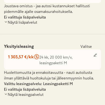
Joustava omistus - jaa autosi kustannukset hallitusti
pidemmälle ajalle osamaksurahoituksella.
Ei valittuja lisäpalveluita
Näytä lisäpalvelut
Yksityisleasing
Valitse
1 303,57 €/kk
24 kk, 20 000 km/v,
leasingpaketti M
Huolettomuutta ja ennakoitavuutta - nauti autoilusta
ilman yllättäviä huoltokuluja tai jälleenmyynnin huolia.
Valittu leasingpalvelu: Leasingpaketti
M
Ei valittuja lisäpalveluita
Näytä leasingpalvelut
Leasingpaketti S
Leasingpaketti