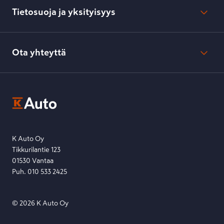
Kesko.fi
Toimitustavat ja -kulut
Tietosuoja ja yksityisyys
Verkkokaupan peruuttamisilmoitus
Verkkokaupan peruuttamisohjeet
Evästeasetukset
Usein kysyttyä
Kesko-konsernin verkkoselailurekisteri
Ota yhteyttä
Saavutettavuus
K-Ryhmän evästekäytännöt
K-Auton asiakasrekisterin tietosuojaseloste
Kysymys, palaute tai jokin muu asia mielessä?
EU Data Act
Ota yhteyttä toimipisteeseen tai lähetä viesti lomakkeella.
Etsi toimipiste
Lähetä viesti
K Auto Oy
Tikkurilantie 123
01530 Vantaa
Puh. 010 533 2425
©
2026
K Auto Oy