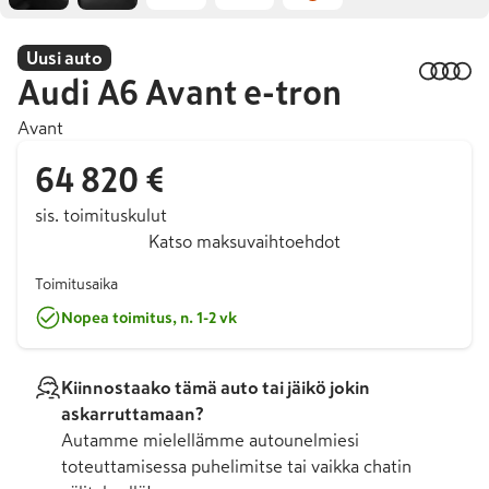
Uusi auto
Audi
A6 Avant e-tron
Avant
64 820 €
sis. toimituskulut
Katso maksuvaihtoehdot
Toimitusaika
Nopea toimitus, n. 1-2 vk
Kiinnostaako tämä auto tai jäikö jokin
askarruttamaan?
Autamme mielellämme autounelmiesi
toteuttamisessa puhelimitse tai vaikka chatin