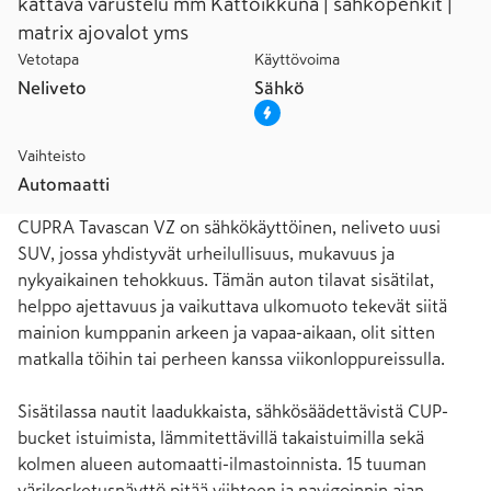
kattava varustelu mm Kattoikkuna | sähköpenkit |
matrix ajovalot yms
Vetotapa
Käyttövoima
Neliveto
Sähkö
Vaihteisto
Automaatti
CUPRA Tavascan VZ on sähkökäyttöinen, neliveto uusi 
SUV, jossa yhdistyvät urheilullisuus, mukavuus ja 
nykyaikainen tehokkuus. Tämän auton tilavat sisätilat, 
helppo ajettavuus ja vaikuttava ulkomuoto tekevät siitä 
mainion kumppanin arkeen ja vapaa-aikaan, olit sitten 
matkalla töihin tai perheen kanssa viikonloppureissulla.

Sisätilassa nautit laadukkaista, sähkösäädettävistä CUP-
bucket istuimista, lämmitettävillä takaistuimilla sekä 
kolmen alueen automaatti-ilmastoinnista. 15 tuuman 
värikosketusnäyttö pitää viihteen ja navigoinnin ajan 