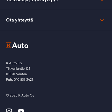
Verkkokaupan peruuttamisilmoitus
Verkkokaupan peruuttamisohjeet
Evästeasetukset
Usein kysyttyä
Kesko-konsernin verkkoselailurekisteri
Ota yhteyttä
Saavutettavuus
K-Ryhmän evästekäytännöt
K-Auton asiakasrekisterin tietosuojaseloste
Kysymys, palaute tai jokin muu asia mielessä?
EU Data Act
Ota yhteyttä toimipisteeseen tai lähetä viesti lomakkeella.
Etsi toimipiste
Lähetä viesti
K Auto Oy
Tikkurilantie 123
01530 Vantaa
Puh. 010 533 2425
©
2026
K Auto Oy