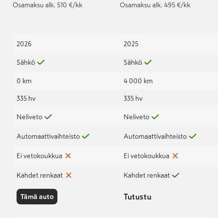
1,49%+kulut Takuu 5v
Osamaksu
alk. 510 €/kk
Osamaksu
alk. 495 €/kk
tai 150 000km
2026
2025
Sähkö
Sähkö
0 km
4 000 km
335 hv
335 hv
Neliveto
Neliveto
Automaattivaihteisto
Automaattivaihteisto
Ei vetokoukkua
Ei vetokoukkua
Kahdet renkaat
Kahdet renkaat
Tutustu
Tämä auto