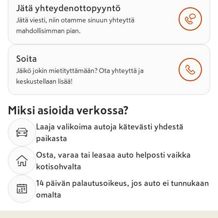
Jätä yhteydenottopyyntö
Jätä viesti, niin otamme sinuun yhteyttä
mahdollisimman pian.
Soita
Jäikö jokin mietityttämään? Ota yhteyttä ja
keskustellaan lisää!
Miksi asioida verkossa?
Laaja valikoima autoja kätevästi yhdestä
paikasta
Osta, varaa tai leasaa auto helposti vaikka
kotisohvalta
14 päivän palautusoikeus, jos auto ei tunnukaan
omalta