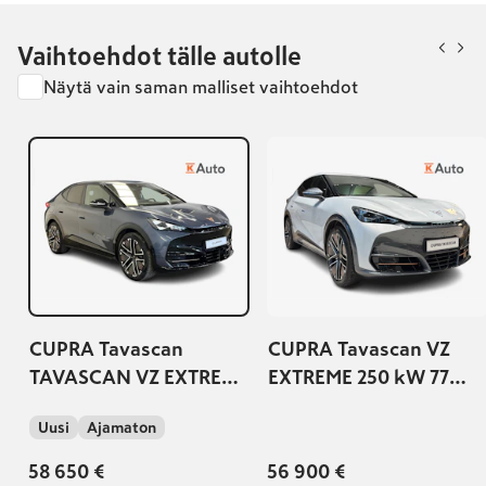
Vaihtoehdot tälle autolle
Näytä vain saman malliset vaihtoehdot
CUPRA Tavascan
CUPRA Tavascan VZ
TAVASCAN VZ EXTREME
EXTREME 250 kW 77
250 kW 77 kWh 4DRIVE
kWh 4DRIVE TURN ON |
Uusi
Ajamaton
TURN ON |
Takuu 5v/150 000km
Kampanjakorko
58 650 €
56 900 €