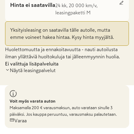
Hinta ei saatavilla
24 kk, 20 000 km/v,
leasingpaketti M
Yksityisleasing on saatavilla tälle autolle, mutta
emme voineet hakea hintaa. Kysy hinta myyjältä.
Huolettomuutta ja ennakoitavuutta - nauti autoilusta
ilman yllättäviä huoltokuluja tai jälleenmyynnin huolia.
Ei valittuja lisäpalveluita
Näytä leasingpalvelut
Voit myös varata auton
Maksamalla
200
€ varausmaksun, auto varataan sinulle 3
päiväksi. Jos kauppa peruuntuu, varausmaksu palautetaan.
Varaa