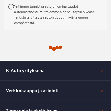
Yritämme tunnistaa autojen ominaisuudet
automaattisesti, mutta emme aina osu täysin oikeaan.
Tarkista tarvittaessa auton tiedot myyjältä ennen
ostopäätöstä.
K-Auto yrityksenä
Mikä on K-Auto?
Lehdistötiedotteet
Verkkokauppa ja asiointi
Toimipisteiden yhteystiedot
Työpaikat
Tilaus- ja toimitusehdot
Kesko.fi
Toimitustavat ja -kulut
Tietosuoja ja yksityisyys