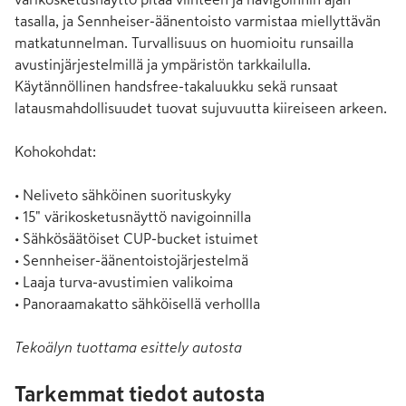
tasalla, ja Sennheiser-äänentoisto varmistaa miellyttävän 
matkatunnelman. Turvallisuus on huomioitu runsailla 
avustinjärjestelmillä ja ympäristön tarkkailulla. 
Käytännöllinen handsfree-takaluukku sekä runsaat 
latausmahdollisuudet tuovat sujuvuutta kiireiseen arkeen.

Kohokohdat:

• Neliveto sähköinen suorituskyky

• 15" värikosketusnäyttö navigoinnilla

• Sähkösäätöiset CUP-bucket istuimet

• Sennheiser-äänentoistojärjestelmä

• Laaja turva-avustimien valikoima

• Panoraamakatto sähköisellä verhollla
Tekoälyn tuottama esittely autosta
Tarkemmat tiedot autosta