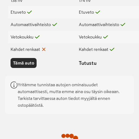
138 hv
174 hv
Etuveto
Etuveto
Automaattivaihteisto
Automaattivaihteisto
Vetokoukku
Vetokoukku
Kahdet renkaat
Kahdet renkaat
Tutustu
Tämä auto
Yritämme tunnistaa autojen ominaisuudet
automaattisesti, mutta emme aina osu täysin oikeaan.
Tarkista tarvittaessa auton tiedot myyjältä ennen
ostopäätöstä.