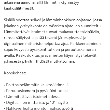
aikaisena aamuna, sillä lämmitin käynnistyy 
kaukosäätimestä.

Sisällä odottaa selkeä ja lämminhenkinen ohjaamo, jossa 
jokainen yksityiskohta on työarkea ajatellen suunniteltu. 
Lämmitettävät istuimet tuovat mukavuutta talvipäiviin, 
runsas säilytystila pitää tavarat järjestyksessä ja 
digitaalinen mittaristo helpottaa ajoa. Parkkeeraaminen 
sujuu kevyesti pysäköintitutkien ja peruutuskameran 
avulla. Keskuslukitus ja avaimeton käynnistys tekevät 
jokaisesta päivän lähdöstä mutkattoman.

Kohokohdat:

• Polttoainelämmitin kaukosäätimellä

• Peruutuskamera ja pysäköintitutkat

• Lämmitettävät istuimet edessä

• Digitaalinen mittaristo ja 10" näyttö

• Nahkaverhoiltu monitoimiohjauspyörä
