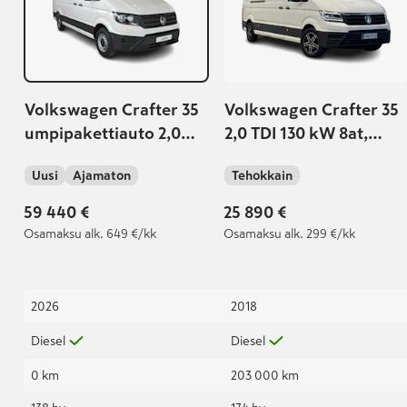
Volkswagen Crafter 35
Volkswagen Crafter 35
umpipakettiauto 2,0
2,0 TDI 130 kW 8at,
TDI 103 kW 8at, 3640
4490
Uusi
Ajamaton
Tehokkain
PRO
59 440 €
25 890 €
Osamaksu
alk. 649 €/kk
Osamaksu
alk. 299 €/kk
2026
2018
Diesel
Diesel
0 km
203 000 km