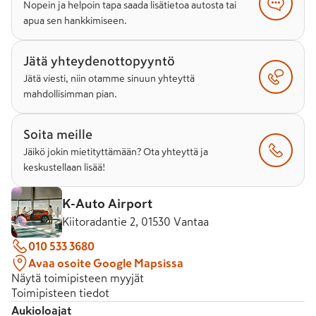
Nopein ja helpoin tapa saada lisätietoa autosta tai
apua sen hankkimiseen.
Jätä yhteydenottopyyntö
Jätä viesti, niin otamme sinuun yhteyttä
mahdollisimman pian.
Soita meille
Jäikö jokin mietityttämään? Ota yhteyttä ja
keskustellaan lisää!
K-Auto Airport
Kiitoradantie 2, 01530 Vantaa
010 533 3680
Avaa osoite Google Mapsissa
Näytä toimipisteen myyjät
Toimipisteen tiedot
Aukioloajat