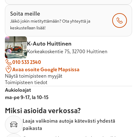
Soita meille
Jäikö jokin mietityttämään? Ota yhteyttä ja
keskustellaan lisää!
K-Auto Huittinen
Korkeakoskentie 75, 32700 Huittinen
010 533 2340
Avaa osoite Google Mapsissa
Näytä toimipisteen myyjät
Toimipisteen tiedot
Aukioloajat
ma-pe 9-17, la 10-15
Miksi asioida verkossa?
Laaja valikoima autoja kätevästi yhdestä
paikasta