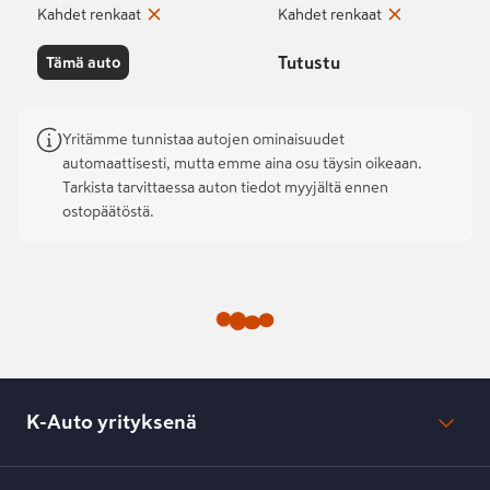
Kahdet renkaat
Kahdet renkaat
Tutustu
Tämä auto
Yritämme tunnistaa autojen ominaisuudet
automaattisesti, mutta emme aina osu täysin oikeaan.
Tarkista tarvittaessa auton tiedot myyjältä ennen
ostopäätöstä.
K-Auto yrityksenä
Mikä on K-Auto?