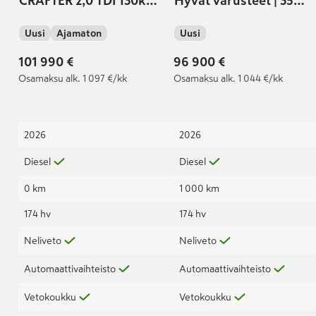
CRAFTER 2,0 TDI 130kW
Hyvät varusteet | 35
4Motion automaatti,
umpipa 2,0 TDI 130 kW
Uusi
Ajamaton
Uusi
4490L | GLE VIP -
4Mot 8at, 4490
retkeilyauto |
101 990 €
96 900 €
Osamaksu
alk. 1 097 €/kk
Osamaksu
alk. 1 044 €/kk
2026
2026
Diesel
Diesel
0 km
1 000 km
174 hv
174 hv
Neliveto
Neliveto
Automaattivaihteisto
Automaattivaihteisto
Vetokoukku
Vetokoukku