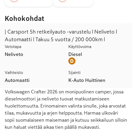
Kohokohdat
| Carsport 5h retkeilyauto -varustelu l Neliveto l
Automaatti l Takuu 5 vuotta / 200 000km l
Vetotapa
Käyttövoima
Neliveto
Diesel
Vaihteisto
Sijainti
Automaatti
K-Auto Huittinen
Volkswagen Crafter 2026 on monipuolinen camper, jossa 
dieselmoottori ja neliveto tuovat matkustamiseen 
huolettomuutta. Erinomainen valinta sinulle, joka arvostat 
tilaa, mukavuutta ja arjen helppoutta. Harmaa ulkoväri 
sopii suomalaiseen maisemaan ja kutsuu seikkailuun silloin 
kun haluat viettää aikaa tien päällä mukavasti.
