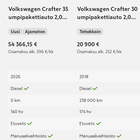
Volkswagen Crafter 35
Volkswagen Crafter 30
umpipakettiauto 2,0
umpipakettiauto 2,0
TDI 103kW, 3640 PRO
TDI 130 kW, 3640
Uusi
Ajamaton
Tehokkain
54 366,15 €
20 900 €
Osamaksu
alk. 596 €/kk
Osamaksu
alk. 252 €/kk
2026
2018
Diesel
Diesel
0 km
238 000 km
140 hv
174 hv
Etuveto
Etuveto
Manuaalivaihteisto
Manuaalivaihteisto