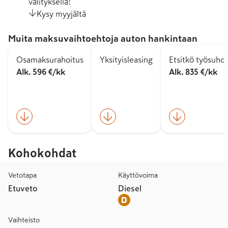
välityksellä!
Kysy myyjältä
Muita maksuvaihtoehtoja auton hankintaan
Osamaksurahoitus
Yksityisleasing
Etsitkö työsuhd
Alk. 596 €/kk
Alk. 835 €/kk
Kohokohdat
Vetotapa
Käyttövoima
Etuveto
Diesel
Vaihteisto