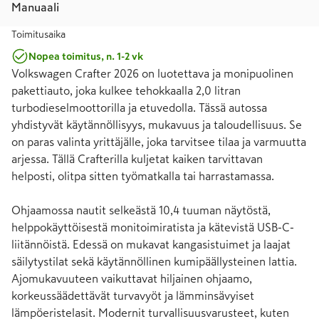
Manuaali
Toimitusaika
Nopea toimitus, n. 1-2 vk
Volkswagen Crafter 2026 on luotettava ja monipuolinen 
pakettiauto, joka kulkee tehokkaalla 2,0 litran 
turbodieselmoottorilla ja etuvedolla. Tässä autossa 
yhdistyvät käytännöllisyys, mukavuus ja taloudellisuus. Se 
on paras valinta yrittäjälle, joka tarvitsee tilaa ja varmuutta 
arjessa. Tällä Crafterilla kuljetat kaiken tarvittavan 
helposti, olitpa sitten työmatkalla tai harrastamassa.

Ohjaamossa nautit selkeästä 10,4 tuuman näytöstä, 
helppokäyttöisestä monitoimiratista ja kätevistä USB-C-
liitännöistä. Edessä on mukavat kangasistuimet ja laajat 
säilytystilat sekä käytännöllinen kumipäällysteinen lattia. 
Ajomukavuuteen vaikuttavat hiljainen ohjaamo, 
korkeussäädettävät turvavyöt ja lämminsävyiset 
lämpöeristelasit. Modernit turvallisuusvarusteet, kuten 