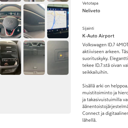
Vetotapa
Neliveto
Sijainti
K-Auto Airport
Volkswagen ID.7 4MOTIO
aktiiviseen arkeen. Tä
suorituskyky. Elegantti
tekee ID.7:stä oivan va
seikkailuihin.

Sisällä arki on helppoa
muistitoiminto ja hier
ja takasivuistuimilla 
äänentoistojärjestelmä
Connect ja digitaalinen
lähellä.
