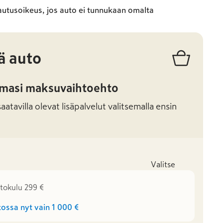
autusoikeus, jos auto ei tunnukaan omalta
ä auto
amasi maksuvaihtoehto
atavilla olevat lisäpalvelut valitsemalla ensin
Valitse
stokulu 299 €
ossa nyt vain
1 000 €