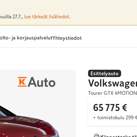
uilla 27.7.,
lue tärkeät lisätiedot
.
lto- ja korjauspalvelut
Yhteystiedot
Esittelyauto
Volkswage
Tourer GTX 4MOTION
65 775 €
+ toimistokulu 299 