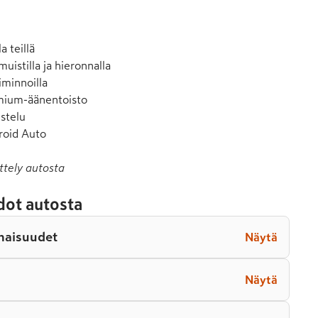
 teillä

uistilla ja hieronnalla

iminnoilla

ium-äänentoisto

stelu

roid Auto
ttely autosta
dot autosta
naisuudet
Näytä
Näytä