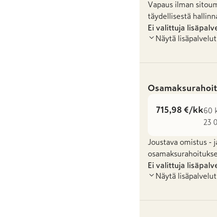
Vapaus ilman sitoum
täydellisestä hallinn
Ei valittuja lisäpalv
Näytä lisäpalvelut
Osamaksurahoit
715,98 €/kk
60 
23 0
Joustava omistus - j
osamaksurahoituksel
Ei valittuja lisäpalv
Näytä lisäpalvelut