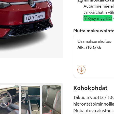
Kiinnostaako tä
Autamme mielell
vaikka chatin väli
Kysy myyjältä
Muita maksuvaihto
Osamaksurahoitus
Alk. 716 €/kk
Kohokohdat
Takuu 5 vuotta / 10
hierontatoiminnoilla
Mukautuva alustans