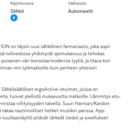
Käyttövoima
Vaihteisto
Sähkö
Automaatti
N on täysin uusi sähköinen farmariauto, joka sopii 
ssä nelivedossa yhdistyvät ajomukavuus ja tehokas 
 punainen väri korostaa modernia tyyliä, ja tilava kori 
linnan niin työmatkoille kuin perheen yhteisiin 
. Sähkösäätöiset ergoActive-istuimet, joissa on 
onta, tuovat ylellistä mukavuutta matkoille. Lämmitys etu- 
varmistaa viihtyisyyden talvella. Suuri Harman/Kardon-
 takaa nautinnolliset hetket musiikin parissa. App-
 tuulilasinäyttö pitävät tärkeät tiedot ja sovellukset 