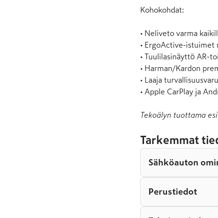
Kohokohdat:

• Neliveto varma kaikilla
• ErgoActive-istuimet m
• Tuulilasinäyttö AR-to
• Harman/Kardon prem
• Laaja turvallisuusvaru
• Apple CarPlay ja And
Tekoälyn tuottama esi
Tarkemmat tie
Sähköauton omi
Perustiedot