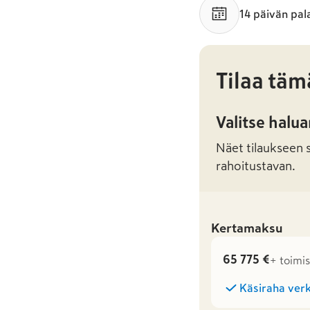
14 päivän pal
Tilaa täm
Valitse halu
Näet tilaukseen sa
rahoitustavan.
Kertamaksu
65 775 €
+ toimi
Käsiraha verk