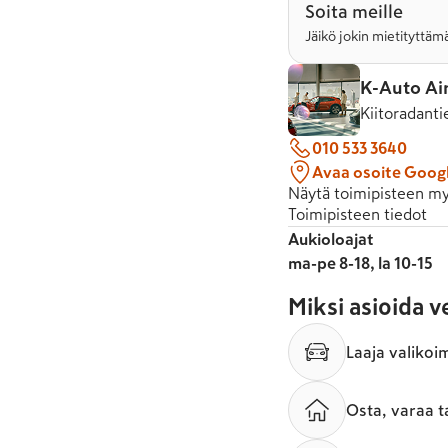
Soita meille
Jäikö jokin mietityttämä
K-Auto Ai
Kiitoradanti
010 533 3640
Avaa osoite Goog
Näytä toimipisteen my
Toimipisteen tiedot
Aukioloajat
ma-pe 8-18, la 10-15
Miksi asioida 
Laaja valikoi
Osta, varaa t