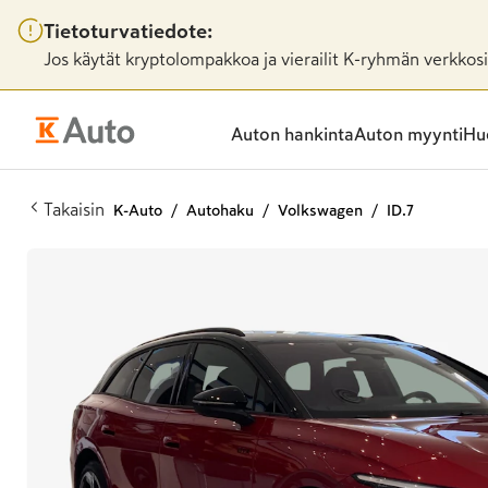
Tietoturvatiedote:
Jos käytät kryptolompakkoa ja vierailit K-ryhmän verkkosiv
Auton hankinta
Auton myynti
Huo
Takaisin
K-Auto
Autohaku
Volkswagen
ID.7