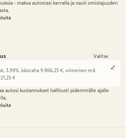
uksia - maksa autostasi kerralla ja nauti omistajuuden
asta.
eluita
us
Valitse
kk, 3.99%, käsiraha 9 866,25 €, viimeinen erä
21,25 €
aa autosi kustannukset hallitusti pidemmälle ajalle
la.
eluita