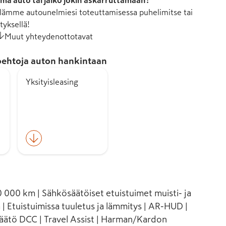
mä auto tai jäikö jokin askarruttamaan?
ämme autounelmiesi toteuttamisessa puhelimitse tai
tyksellä!
Muut yhteydenottotavat
ehtoja auton hankintaan
Yksityisleasing
0 000 km | Sähkösäätöiset etuistuimet muisti- ja
 | Etuistuimissa tuuletus ja lämmitys | AR-HUD |
äätö DCC | Travel Assist | Harman/Kardon