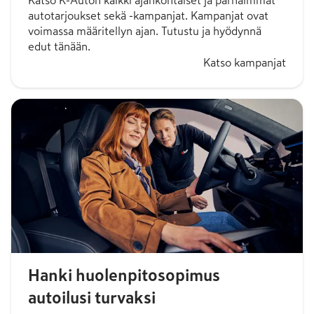
Katso K-Auton kaikki ajankohtaiset ja parhaimmat
autotarjoukset sekä -kampanjat. Kampanjat ovat
voimassa määritellyn ajan. Tutustu ja hyödynnä
edut tänään.
Katso kampanjat
Hanki huolenpitosopimus
autoilusi turvaksi