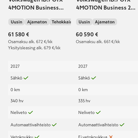
4MOTION Business
4MOTION Business 250
250kW, akku 86kWh
kW, akku 86 kWh
Uusin
Ajamaton
Tehokkain
Uusin
Ajamaton
61 580 €
60 590 €
Osamaksu
alk. 672 €/kk
Osamaksu
alk. 661 €/kk
Yksityisleasing
alk. 679 €/kk
2027
2027
Sähkö
Sähkö
0 km
0 km
340 hv
335 hv
Neliveto
Neliveto
Automaattivaihteisto
Automaattivaihteisto
Vetokoukku
Ei vetokoukkua