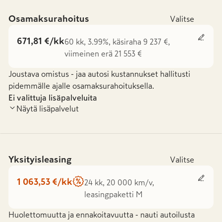
Osamaksurahoitus
Valitse
671,81 €/kk
60 kk, 3.99%, käsiraha 9 237 €,
viimeinen erä 21 553 €
Joustava omistus - jaa autosi kustannukset hallitusti
pidemmälle ajalle osamaksurahoituksella.
Ei valittuja lisäpalveluita
Näytä lisäpalvelut
Yksityisleasing
Valitse
1 063,53 €/kk
24 kk, 20 000 km/v,
leasingpaketti M
Huolettomuutta ja ennakoitavuutta - nauti autoilusta