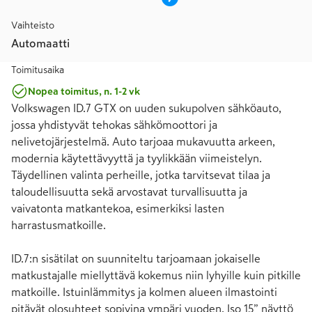
Vaihteisto
Automaatti
Toimitusaika
Nopea toimitus, n. 1-2 vk
Volkswagen ID.7 GTX on uuden sukupolven sähköauto, 
jossa yhdistyvät tehokas sähkömoottori ja 
nelivetojärjestelmä. Auto tarjoaa mukavuutta arkeen, 
modernia käytettävyyttä ja tyylikkään viimeistelyn. 
Täydellinen valinta perheille, jotka tarvitsevat tilaa ja 
taloudellisuutta sekä arvostavat turvallisuutta ja 
vaivatonta matkantekoa, esimerkiksi lasten 
harrastusmatkoille.

ID.7:n sisätilat on suunniteltu tarjoamaan jokaiselle 
matkustajalle miellyttävä kokemus niin lyhyille kuin pitkille 
matkoille. Istuinlämmitys ja kolmen alueen ilmastointi 
pitävät olosuhteet sopivina ympäri vuoden. Iso 15” näyttö 