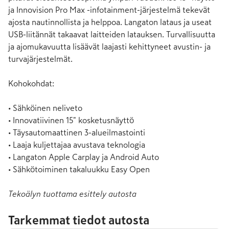
ja Innovision Pro Max -infotainment-järjestelmä tekevät 
ajosta nautinnollista ja helppoa. Langaton lataus ja useat 
USB-liitännät takaavat laitteiden latauksen. Turvallisuutta 
ja ajomukavuutta lisäävät laajasti kehittyneet avustin- ja 
turvajärjestelmät.

Kohokohdat:

• Sähköinen neliveto

• Innovatiivinen 15" kosketusnäyttö

• Täysautomaattinen 3-alueilmastointi

• Laaja kuljettajaa avustava teknologia

• Langaton Apple Carplay ja Android Auto

• Sähkötoiminen takaluukku Easy Open
Tekoälyn tuottama esittely autosta
Tarkemmat tiedot autosta