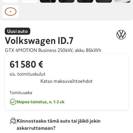
+
Uusi auto
Volkswagen
ID.7
GTX 4MOTION Business 250kW, akku 86kWh
61 580 €
sis. toimituskulut
Katso maksuvaihtoehdot
Toimitusaika
Nopea toimitus, n. 1-2 vk
Kiinnostaako tämä auto tai jäikö jokin
askarruttamaan?