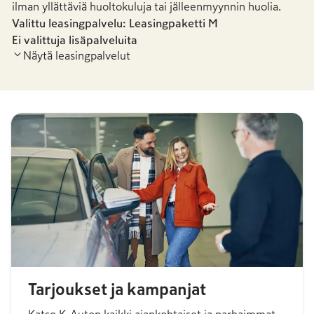
ilman yllättäviä huoltokuluja tai jälleenmyynnin huolia.
Valittu leasingpalvelu: Leasingpaketti
M
Ei valittuja lisäpalveluita
Näytä leasingpalvelut
Leasingpaketti S
Leasingpaketti
-
26,69 €
/kk
1 063,53 €
/kk
Tarjoukset ja kampanjat