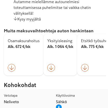
Autamme mielellämme autounelmiesi
toteuttamisessa puhelimitse tai vaikka chatin
välityksellä!
Kysy myyjältä
Muita maksuvaihtoehtoja auton hankintaan
Osamaksurahoitus
Yksityisleasing
Etsitkö työsuh
Alk. 672 €/kk
Alk. 1 064 €/kk
Alk. 775 €/kk
Kohokohdat
Vetotapa
Käyttövoima
Neliveto
Sähkö