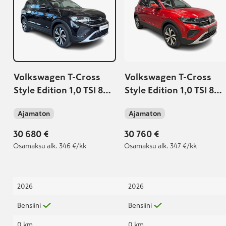
Volkswagen T-Cross
Volkswagen T-Cross
Style Edition 1,0 TSI 85
Style Edition 1,0 TSI 85
kW DSG-automaatti |
kW DSG-automaatti
Ajamaton
Ajamaton
Takuu 5 v. | Kesärahaa
500€ |
30 680 €
30 760 €
Osamaksu
alk. 346 €/kk
Osamaksu
alk. 347 €/kk
2026
2026
Bensiini
Bensiini
0 km
0 km