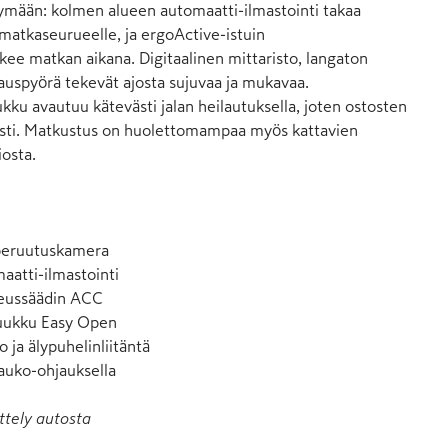
htymään: kolmen alueen automaatti-ilmastointi takaa 
atkaseurueelle, ja ergoActive-istuin 
kee matkan aikana. Digitaalinen mittaristo, langaton 
auspyörä tekevät ajosta sujuvaa ja mukavaa. 
ku avautuu kätevästi jalan heilautuksella, joten ostosten 
osti. Matkustus on huolettomampaa myös kattavien 
osta.

 peruutuskamera

atti-ilmastointi

eussäädin ACC

uukku Easy Open

o ja älypuhelinliitäntä

auko-ohjauksella
ttely autosta