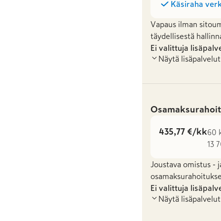
Käsiraha verk
Vapaus ilman sitoum
täydellisestä hallinn
Ei valittuja lisäpalv
Näytä lisäpalvelut
Osamaksurahoit
435,77 €/kk
60 k
13 
Joustava omistus - j
osamaksurahoituksel
Ei valittuja lisäpalv
Näytä lisäpalvelut