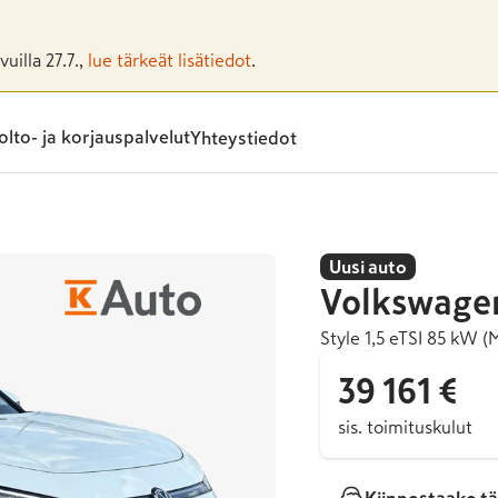
uilla 27.7.,
lue tärkeät lisätiedot
.
lto- ja korjauspalvelut
Yhteystiedot
Uusi auto
Volkswage
Style 1,5 eTSI 85 kW (
39 161 €
sis. toimituskulut