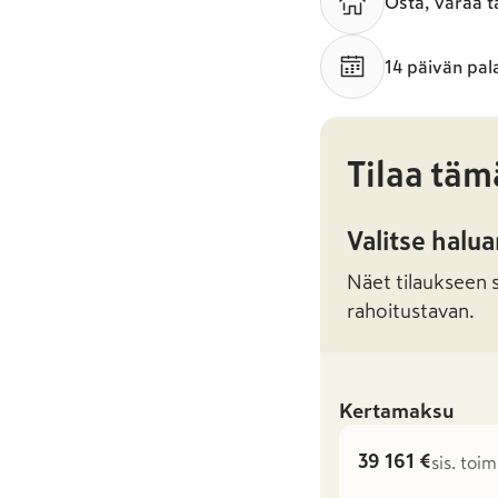
Osta, varaa t
14 päivän pal
Tilaa täm
Valitse halu
Näet tilaukseen sa
rahoitustavan.
Kertamaksu
39 161 €
sis. toi