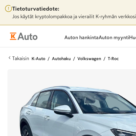
Tietoturvatiedote:
Jos käytät kryptolompakkoa ja vierailit K-ryhmän verkkosiv
Auton hankinta
Auton myynti
Huo
Takaisin
K-Auto
Autohaku
Volkswagen
T-Roc