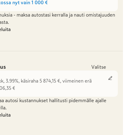
ossa nyt vain
1 000 €
uksia - maksa autostasi kerralla ja nauti omistajuuden
asta.
eluita
us
Valitse
k, 3.99%, käsiraha 5 874,15 €, viimeinen erä
706,35 €
aa autosi kustannukset hallitusti pidemmälle ajalle
la.
eluita