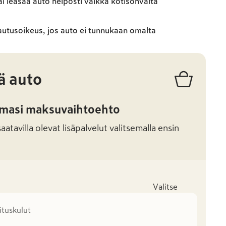
ai leasaa auto helposti vaikka kotisohvalta
autusoikeus, jos auto ei tunnukaan omalta
ä auto
amasi maksuvaihtoehto
atavilla olevat lisäpalvelut valitsemalla ensin
Valitse
mituskulut