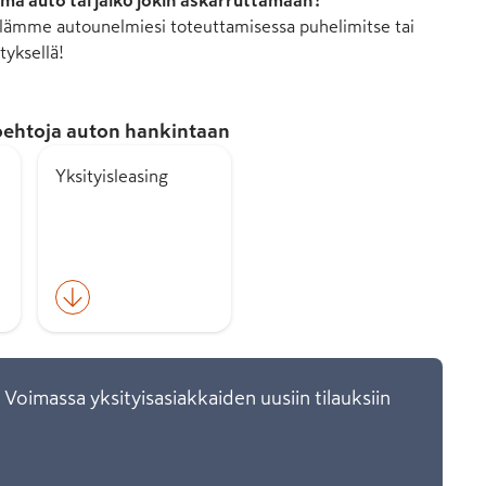
mä auto tai jäikö jokin askarruttamaan?
ämme autounelmiesi toteuttamisessa puhelimitse tai
tyksellä!
ehtoja auton hankintaan
Yksityisleasing
 Voimassa yksityisasiakkaiden uusiin tilauksiin