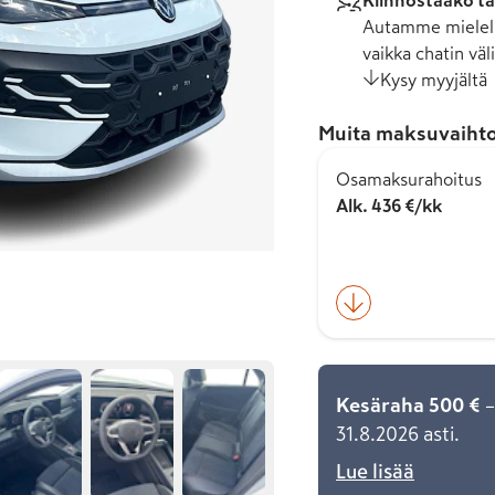
Kiinnostaako tä
Autamme mielell
vaikka chatin väli
Kysy myyjältä
Muita maksuvaihto
Osamaksurahoitus
Alk. 436 €/kk
Kesäraha 500 €
–
31.8.2026 asti.
Lue lisää