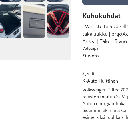
Kohokohdat
| Varusteita 500 €:
takaluukku | ergoAct
Assist | Takuu 5 vuo
Vetotapa
Etuveto
Sijainti
K-Auto Huittinen
Volkswagen T-Roc 2026
rekisteröimätön SUV, j
Auton energiatehokas v
pidemmillekin matkoill
esimerkiksi ruuhkaisill