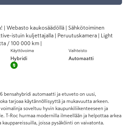
lla! | Webasto kaukosäädöllä | Sähkötoiminen
ive-istuin kuljettajalla | Peruutuskamera | Light
tta / 100 000 km |
Käyttövoima
Vaihteisto
Hybridi
Automaatti
 bensahybridi automaatti ja etuveto on uusi, 
oka tarjoaa käytännöllisyyttä ja mukavuutta arkeen. 
oimalinja soveltuu hyvin kaupunkiliikenteeseen ja 
e. T-Roc hurmaa modernilla ilmeellään ja helpottaa arkea 
a kauppareissuilla, joissa pysäköinti on vaivatonta.
