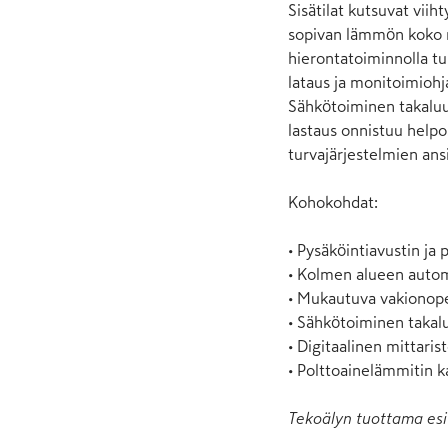
Sisätilat kutsuvat vii
sopivan lämmön koko m
hierontatoiminnolla tu
lataus ja monitoimiohj
Sähkötoiminen takaluuk
lastaus onnistuu help
turvajärjestelmien ansi
Kohokohdat:

• Pysäköintiavustin ja
• Kolmen alueen automa
• Mukautuva vakionop
• Sähkötoiminen takal
• Digitaalinen mittarist
• Polttoainelämmitin k
Tekoälyn tuottama esi