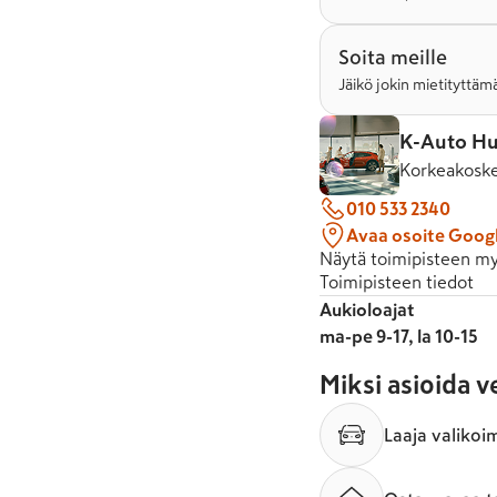
Soita meille
Jäikö jokin mietityttämä
K-Auto Hu
Korkeakoske
010 533 2340
Avaa osoite Goog
Näytä toimipisteen my
Toimipisteen tiedot
Aukioloajat
ma-pe 9-17, la 10-15
Miksi asioida 
Laaja valikoi