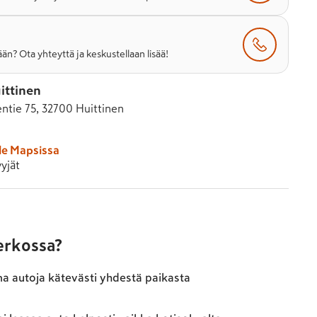
än? Ota yhteyttä ja keskustellaan lisää!
ittinen
ntie 75, 32700 Huittinen
le Mapsissa
yjät
verkossa?
ma autoja kätevästi yhdestä paikasta