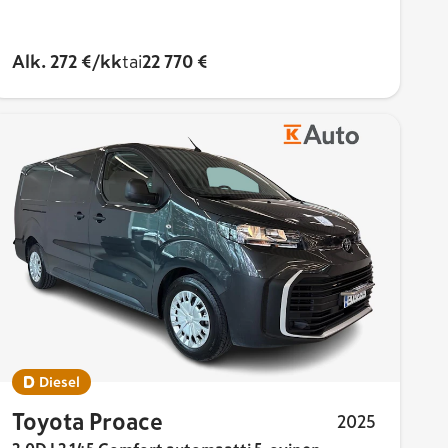
Alk. 272 €/kk
tai
22 770 €
Diesel
Toyota Proace
2025