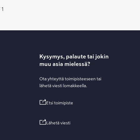
 1
Kysymys, palaute tai jokin
muu asia mielessä?
Ota yhteyttä toimipisteeseen tai
lähetä viesti lomakkeella.
Etsi toimipiste
Lähetä viesti