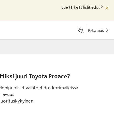
Lue tärkeät lisätiedot
K-Lataus
Miksi juuri Toyota Proace?
onipuoliset vaihtoehdot korimalleissa
ilavuus
Suorituskykyinen