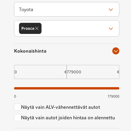
luotettavasti.
Toyota
Sisätilat
Proace
Matkustamo on suunniteltu ergonomises
Proace tarjoaa hiljaisen ja mukavan a
Täyssähköversioissa ajokokemus on eri
Kokonaishinta
Ulkoasu
€
€
Selkeä ja jämäkkä muotoilu kertoo, ett
Toyota Proace näyttää juuri siltä, mitä
0
779000
Mitat
Näytä vain ALV-vähennettävät autot
Toyota Proace on saatavilla kolmella eri
Näytä vain autot joiden hintaa on alennettu
varustelun ja version mukaan.