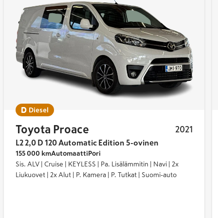
5
ti, ja tavaratila on helposti muunneltavissa.
jokokemuksen, joka tekee työpäivistä sujuvampia.
tyisen rauhallinen.
Diesel
ä kyseessä on työjuhta, joka ei turhia koreile.
Toyota Proace
2021
 se on – luotettava ja käytännöllinen pakettiauto.
L2 2,0 D 120 Automatic Edition 5-ovinen
155 000 km
Automaatti
Pori
Sis. ALV | Cruise | KEYLESS | Pa. Lisälämmitin | Navi | 2x
Liukuovet | 2x Alut | P. Kamera | P. Tutkat | Suomi-auto
 korimallilla, joiden mitat voivat vaihdella hieman