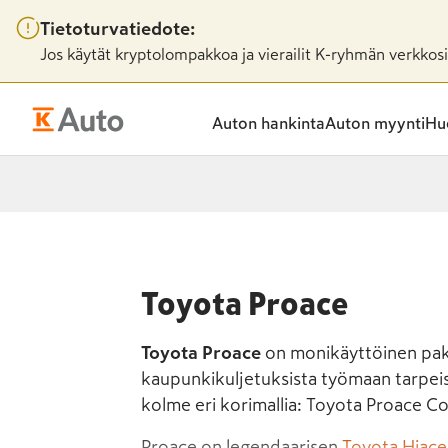
Tietoturvatiedote:
Jos käytät kryptolompakkoa ja vierailit K-ryhmän verkkosiv
Auton hankinta
Auton myynti
Huo
Toyota Proace
Toyota Proace
on monikäyttöinen pak
kaupunkikuljetuksista työmaan tarpeisi
kolme eri korimallia: Toyota Proace Co
Proace on legendaarisen
Toyota Hiac