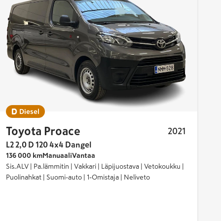
Diesel
Toyota Proace
2021
L2 2,0 D 120 4x4 Dangel
136 000 km
Manuaali
Vantaa
Sis.ALV | Pa.lämmitin | Vakkari | Läpijuostava | Vetokoukku |
Puolinahkat | Suomi-auto | 1-Omistaja | Neliveto