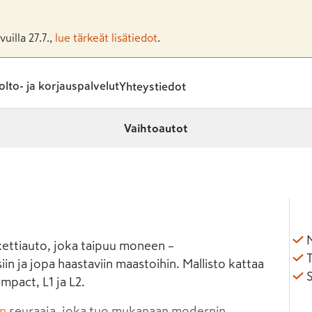
uilla 27.7.,
lue tärkeät lisätiedot
.
lto- ja korjauspalvelut
Yhteystiedot
Vaihtoautot
M
ettiauto, joka taipuu moneen –
T
in ja jopa haastaviin maastoihin. Mallisto kattaa
mpact, L1 ja L2.
en
seuraaja, joka tuo mukanaan modernin