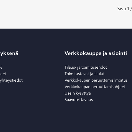
Sivu 1 /
tyksenä
Verkkokauppa ja asiointi
o?
Tilaus- ja toimitusehdot
teet
Toimitustavat ja -kulut
 yhteystiedot
Verkkokaupan peruuttamisilmoitus
Verkkokaupan peruuttamisohjeet
Usein kysyttyä
Saavutettavuus