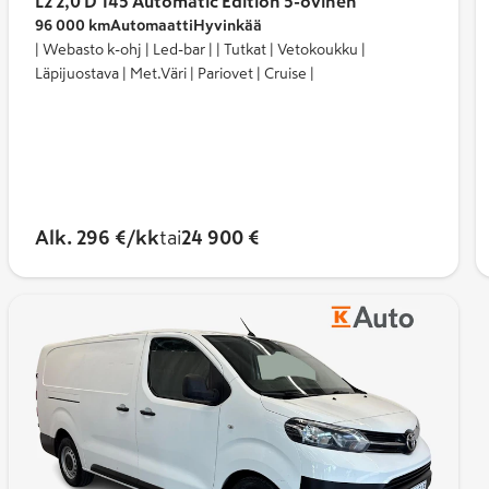
ustuvat samaan yhteistyöprojektiin.
L2 2,0 D 145 Automatic Edition 5-ovinen
96 000 km
Automaatti
Hyvinkää
vuuden ja käyttövoimavaihtoehdot, kun taas Citroën
| Webasto k-ohj | Led-bar | | Tutkat | Vetokoukku |
Läpijuostava | Met.Väri | Pariovet | Cruise |
kenteen ja teknologian.
ce ominaisuudesta?
uja ominaisuuksia, joita tarjoavat myös monet muut
K-Auton koko valikoimaan tietyn ominaisuuden
Alk. 296 €/kk
tai
24 900 €
 vielä mallien välillä, kannattaa tutustua myös
konaisuudessaan.