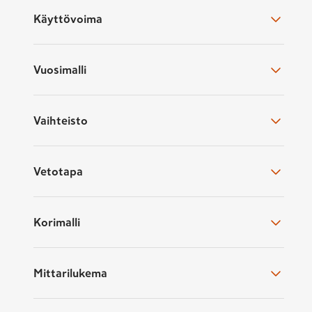
Pituus:
n. 4 600 mm (Compact), 4
Käyttövoima
Korkeus
: n. 1 940 mm (kaikki kori
Leveys
: n. 1 920 mm (kaikki korima
Vuosimalli
Tavaratilan tilavuus
: n. 4,6 m³ (
Vaihteisto
Toyota Proace 4x4-neliveto
Nelivetoinen Toyota Proace 4x4 on suu
Vetotapa
olosuhteissa, kuten huonokuntoisilla m
sopii erityisesti ammattilaisille, jotka
ominaisuuksia pakettiautossa.
Korimalli
Samankaltaisia kuin Toyota
Mittarilukema
Toyota Proace jakaa paljon yhteistä te