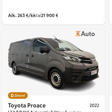
 960 mm (L1) ja 5 300 mm (L2)
mallit)
Alk. 263 €/kk
tai
21 900 €
llit)
Compact), 5,3 m³ (L1) ja 6,1 m³ (L2)
na
nniteltu suoriutumaan haastavissa ajo-
etsäautoteillä ja auraamattomilla maanteillä. Se
 tarvitsevat tinkimätöntä suorituskykyä ja maasto-
 Proace
Diesel
Toyota Proace
2022
kniikkaa ja rakenteita Peugeot Expertin ja Citroën