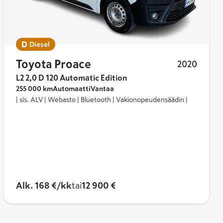
 K-Auton
vaihtoautojen
tarjontaan
 auto.
Diesel
Toyota Proace
2020
L2 2,0 D 120 Automatic Edition
255 000 km
Automaatti
Vantaa
| sis. ALV | Webasto | Bluetooth | Vakionopeudensäädin |
Alk. 168 €/kk
tai
12 900 €