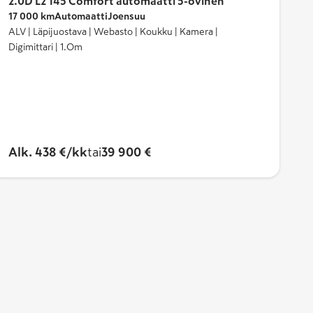
2.0D L2 145 Comfort automaatti 5-ovinen
17 000 km
Automaatti
Joensuu
ALV | Läpijuostava | Webasto | Koukku | Kamera |
Digimittari | 1.Om
Alk. 438 €/kk
tai
39 900 €