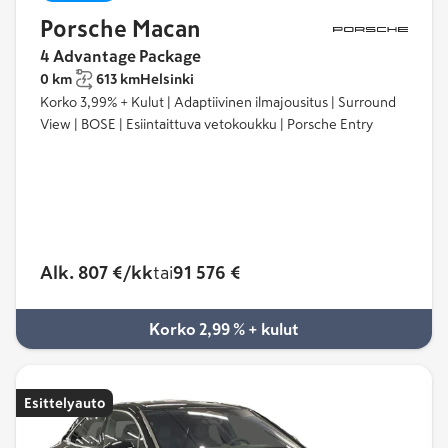
Porsche Macan
4 Advantage Package
0 km
613 km
Helsinki
Korko 3,99% + Kulut | Adaptiivinen ilmajousitus | Surround
View | BOSE | Esiintaittuva vetokoukku | Porsche Entry
Alk. 807 €/kk
tai
91 576 €
Korko 2,99 % + kulut
Esittelyauto