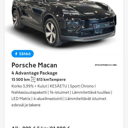
Sähkö
Porsche Macan
4 Advantage Package
15 500 km
613 km
Tampere
Korko 3,99% + Kulut | KESÄETU | Sport Chrono I
Nahkasisustapaketti | 14-istuimet | Lämmitettävä tuulilasi |
LED Matrix | 4-alueilmastointi | Lämmitettävät istuimet
edessä ja takana