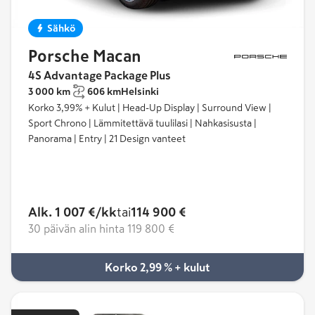
Sähkö
Porsche Macan
4S Advantage Package Plus
3 000 km
606 km
Helsinki
Korko 3,99% + Kulut | Head-Up Display | Surround View |
Sport Chrono | Lämmitettävä tuulilasi | Nahkasisusta |
Panorama | Entry | 21 Design vanteet
Alk. 1 007 €/kk
tai
114 900 €
30 päivän alin hinta
119 800 €
Korko 2,99 % + kulut