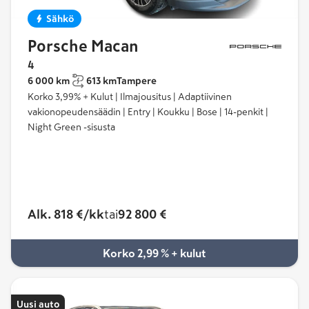
Sähkö
Porsche Macan
4
6 000 km
613 km
Tampere
Korko 3,99% + Kulut | Ilmajousitus | Adaptiivinen
vakionopeudensäädin | Entry | Koukku | Bose | 14-penkit |
Night Green -sisusta
Alk. 818 €/kk
tai
92 800 €
Korko 2,99 % + kulut
Uusi auto