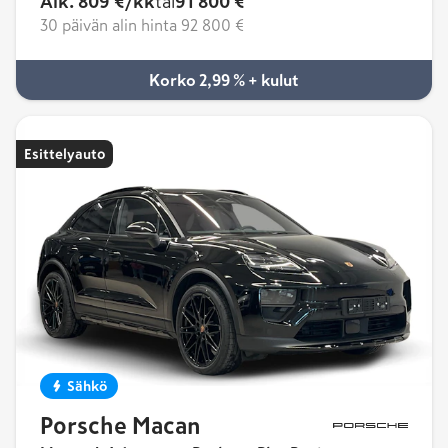
Alk. 809 €/kk
tai
91 800 €
30 päivän alin hinta
92 800 €
Korko 2,99 % + kulut
Esittelyauto
Sähkö
Porsche Macan