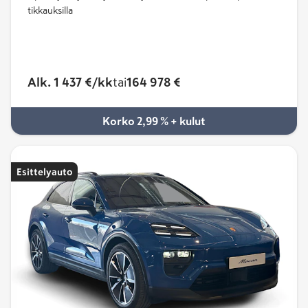
tikkauksilla
Alk. 1 437 €/kk
tai
164 978 €
Korko 2,99 % + kulut
Esittelyauto