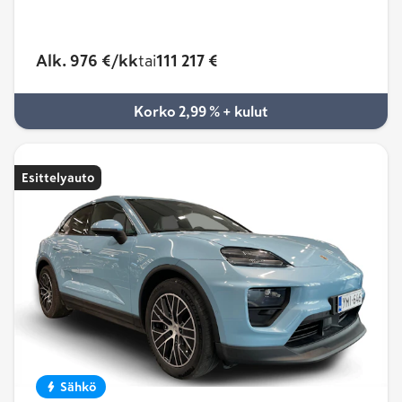
Alk. 976 €/kk
tai
111 217 €
Korko 2,99 % + kulut
Esittelyauto
Sähkö