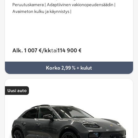
Peruutuskamera | Adaptiivinen vakionopeudensäädin |
Avaimeton kulku ja käynnistys |
Alk. 1 007 €/kk
tai
114 900 €
Korko 2,99 % + kulut
Uusi auto