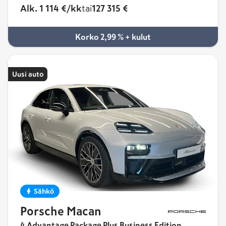
Alk. 1 114 €/kk
tai
127 315 €
Korko 2,99 % + kulut
Uusi auto
Sähkö
Porsche Macan
4 Advantage Package Plus Business Edition