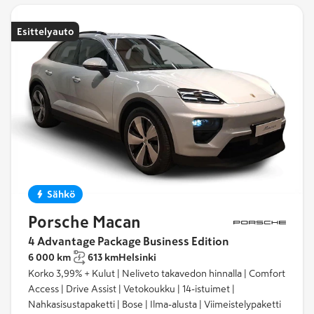
Esittelyauto
Sähkö
Porsche Macan
4 Advantage Package Business Edition
6 000 km
613 km
Helsinki
Korko 3,99% + Kulut | Neliveto takavedon hinnalla | Comfort
Access | Drive Assist | Vetokoukku | 14-istuimet |
Nahkasisustapaketti | Bose | Ilma-alusta | Viimeistelypaketti