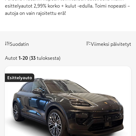
esittelyautot 2,99% korko + kulut -edulla. Toimi nopeasti –
autoja on vain rajoitettu erä!
Suodatin
Viimeksi päivitetyt
Autot
Autot
1
-
20
(
33
tuloksesta)
1-
20.
Tuloksia
Esittelyauto
yhteensä
33