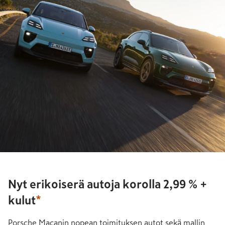
Nyt erikoiserä autoja korolla 2,99 % +
kulut
*
Porsche Macanin nopean toimituksen autot sekä mallin