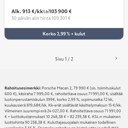
Alk. 913 €/kk
tai
103 900 €
30 päivän alin hinta
109 301 €
Korko 2,99 % + kulut
Sivu 1 / 2
Rahoitusesimerkki:
Porsche Macan 2, 79 990 € (sis. toimituskulut
600 €), käsiraha 7 999,00 €, rahoitettava osuus 71 991,00 €, sisältää
luotonperustamiskulun 399€, korko 2,99 %, sopimusaika 72 kk,
kuukausierä 819,68€/kk. Kk-erät sisältävät käsittelymaksun 15 €/kk.
Viimeinen suurempi erä 24 027,00 €. Rahoitettava osuus 71 991,00
€ + luottokustannukset 10 248,38 € = 82 239,38 €. KSL:n mukainen
luottohinta 90 238,38 €. Kuluttajasuojalain mukainen todellinen
vuosikorko 3,56 %. Osamaksurahoitus on kertaluotto ja edellyttää