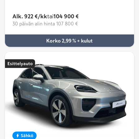
Alk. 922 €/kk
tai
104 900 €
30 päivän alin hinta
107 800 €
Korko 2,99 % + kulut
Esittelyauto
Sähkö