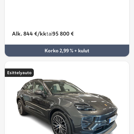
Alk. 844 €/kk
tai
95 800 €
Korko 2,99 % + kulut
Esittelyauto