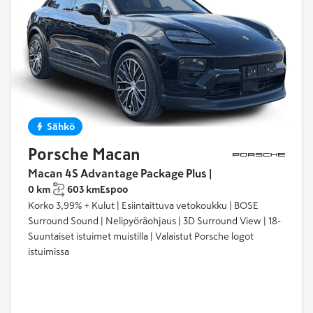
Sähkö
Porsche Macan
Macan 4S Advantage Package Plus |
0 km
603 km
Espoo
Korko 3,99% + Kulut | Esiintaittuva vetokoukku | BOSE
Surround Sound | Nelipyöräohjaus | 3D Surround View | 18-
Suuntaiset istuimet muistilla | Valaistut Porsche logot
istuimissa