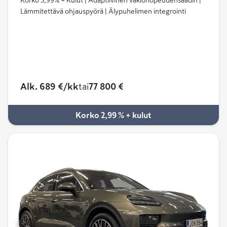
Lämmitettävä ohjauspyörä | Älypuhelimen integrointi
Alk. 689 €/kk
tai
77 800 €
Korko 2,99 % + kulut