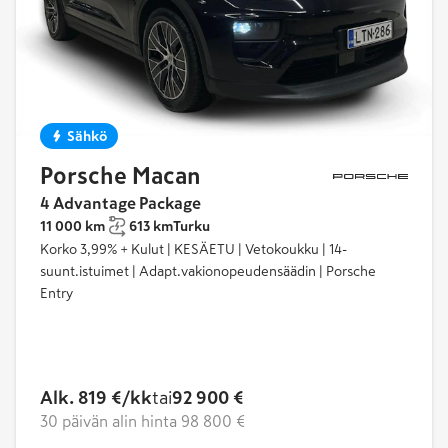
Sähkö
Porsche Macan
4 Advantage Package
11 000 km
613 km
Turku
Korko 3,99% + Kulut | KESÄETU | Vetokoukku | 14-
suunt.istuimet | Adapt.vakionopeudensäädin | Porsche
Entry
Alk. 819 €/kk
tai
92 900 €
30 päivän alin hinta
98 800 €