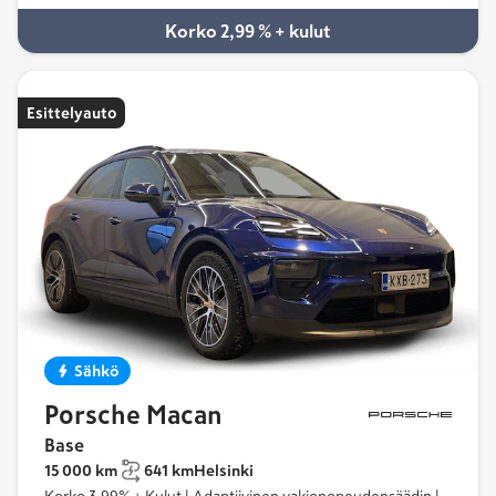
Korko 2,99 % + kulut
Esittelyauto
Sähkö
Porsche Macan
Base
15 000 km
641 km
Helsinki
Korko 3,99% + Kulut | Adaptiivinen vakionopeudensäädin |