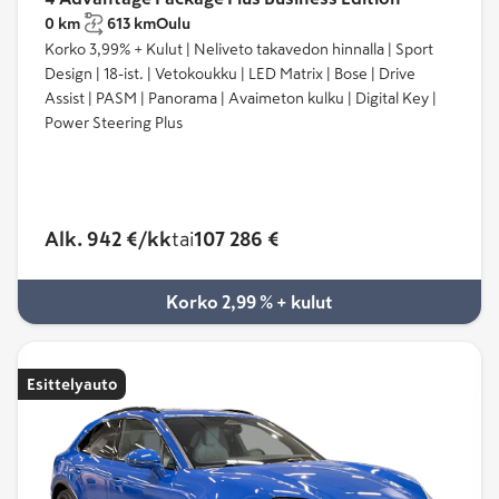
0 km
613 km
Oulu
Korko 3,99% + Kulut | Neliveto takavedon hinnalla | Sport
Design | 18-ist. | Vetokoukku | LED Matrix | Bose | Drive
Assist | PASM | Panorama | Avaimeton kulku | Digital Key |
Power Steering Plus
Alk. 942 €/kk
tai
107 286 €
Korko 2,99 % + kulut
Esittelyauto