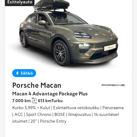
Esittelyauto
Sähkö
Porsche Macan
Macan 4 Advantage Package Plus
7 000 km
613 km
Turku
Korko 3,99% + Kulut | Esiintaittuva vetokoukku | Panoraama
| ACC | Sport Chrono | BOSE | Ilmajousitus | 14-suuntaiset
istuimet | 20" | Porsche Entry