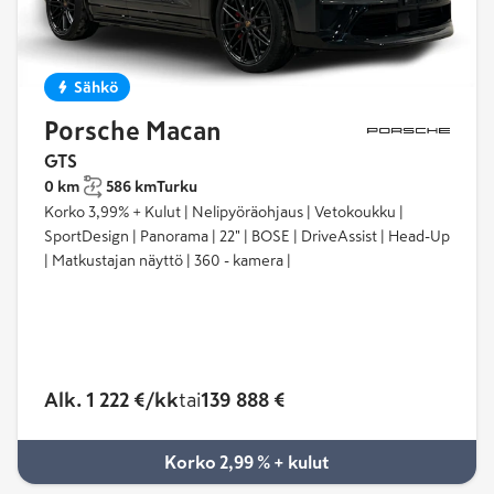
Sähkö
Porsche Macan
GTS
0 km
586 km
Turku
Korko 3,99% + Kulut | Nelipyöräohjaus | Vetokoukku |
SportDesign | Panorama | 22" | BOSE | DriveAssist | Head-Up
| Matkustajan näyttö | 360 - kamera |
Alk. 1 222 €/kk
tai
139 888 €
Korko 2,99 % + kulut