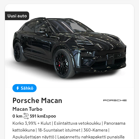
Uusi auto
Sähkö
Porsche Macan
Macan Turbo
0 km
591 km
Espoo
Korko 3,99% + Kulut | Esiintaittuva vetokoukku | Panoraama
kattoikkuna | 18-Suuntaiset istuimet | 360-Kamera |
Apukuljettajan näyttö | Laajannettu nahkapaketti punaisilla