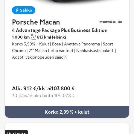
Sähkö
Porsche Macan
4 Advantage Package Plus Business Edition
1 000 km
613 km
Helsinki
Korko 3,99% + Kulut | Bose | Avattava Panorama | Sport
Chrono | 21" Macan turbo vanteet | Nahkasisusta paketti |
Adapt. vakionopeuden säädin
Alk. 912 €/kk
tai
103 800 €
30 päivän alin hinta
104 078 €
Korko 2,99 % + kulut
Uusi auto