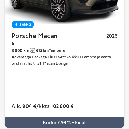
Sähkö
Porsche Macan
2026
4
8 000 km
613 km
Tampere
Advantage Package Plus I Vetokoukku I Lämpöä ja ääntä
eristävät lasit I 21" Macan Design
Alk. 904 €/kk
tai
102 800 €
Korko 2,99 % + kulut