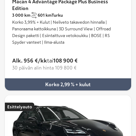
Macan 4 Advantage Package Plus Business
Edition
3 000 km
601 km
Turku
Korko 3,99% + Kulut | Neliveto takavedon hinnalla |
Panoraama kattoikkuna | 3D Surround View | Offroad
Design paketti | Esiintaittuva vetokoukku | BOSE | RS
Spyder vanteet | Ilma-alusta
Alk. 956 €/kk
tai
108 900 €
30 päivän alin hinta
109 800 €
Korko 2,99 % + kulut
Esittelyauto