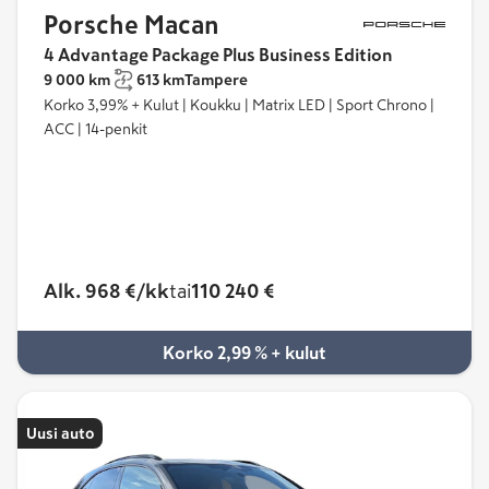
Porsche Macan
4 Advantage Package Plus Business Edition
9 000 km
613 km
Tampere
Korko 3,99% + Kulut | Koukku | Matrix LED | Sport Chrono |
ACC | 14-penkit
Alk. 968 €/kk
tai
110 240 €
Korko 2,99 % + kulut
Uusi auto