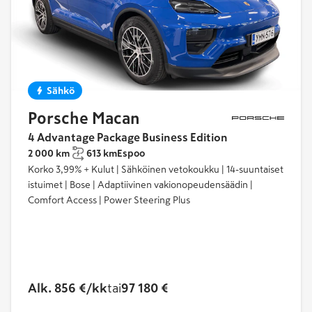
Sähkö
Porsche Macan
4 Advantage Package Business Edition
2 000 km
613 km
Espoo
Korko 3,99% + Kulut | Sähköinen vetokoukku | 14-suuntaiset
istuimet | Bose | Adaptiivinen vakionopeudensäädin |
Comfort Access | Power Steering Plus
Alk. 856 €/kk
tai
97 180 €