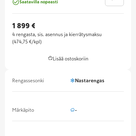
Saatavilla nopeasti
1 899 €
4
rengasta, sis. asennus ja kierrätysmaksu
(
474,75 €/kpl
)
Lisää ostoskoriin
Rengassesonki
Nastarengas
Märkäpito
-