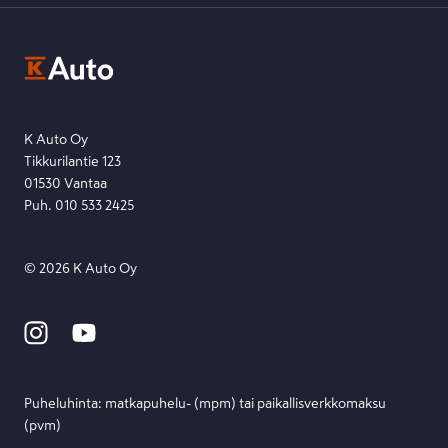
K-Auton asiakasrekisterin tietosuojaseloste
Kysymys, palaute tai jokin muu asia mielessä?
EU Data Act
Ota yhteyttä toimipisteeseen tai lähetä viesti lomakkeella.
Etsi toimipiste
Lähetä viesti
K Auto Oy
Tikkurilantie 123
01530 Vantaa
Puh. 010 533 2425
©
2026
K Auto Oy
Puheluhinta: matka­puhelu- (mpm) tai paikallis­verkko­maksu
(pvm)