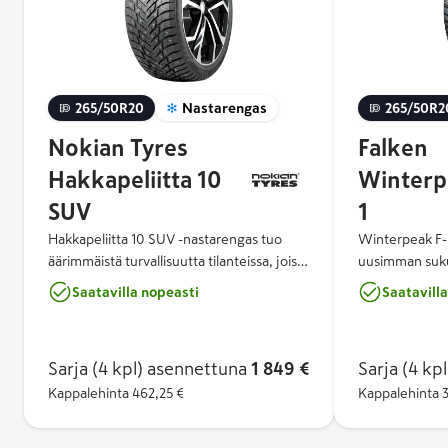
265/50R20
Nastarengas
265/50R2
Nokian Tyres
Falken
Hakkapeliitta 10
Winterp
SUV
1
Hakkapeliitta 10 SUV -nastarengas tuo
Winterpeak F-I
äärimmäistä turvallisuutta tilanteissa, joissa
uusimman suku
sitä eniten tarvitaan. Nokian Tyres
on kehitetty P
Saatavilla nopeasti
Saatavill
Hakkapeliitta 10 SUV on seuraavan
talviolosuhtei
sukupolven turvallisuutta - innovatiivinen
viimeisintä tek
yhdistelmä ylivertaista talvipitoa,
poikkeuksellis
Sarja (4 kpl)
asennettuna
1 849 €
Sarja (4 kpl
ajomukavuutta ja ympäristöystävällisyyttä.
turvallisuutta 
Nokian Renkaiden tuplanastateknologia
Kappalehinta
462,25 €
teillä.
Kappalehinta
antaa huippuluokan turvallisuutta jäällä ja
lumella, sillä keskialueen nastat parantavat