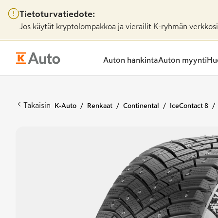
Tietoturvatiedote:
Jos käytät kryptolompakkoa ja vierailit K-ryhmän verkkosiv
Auton hankinta
Auton myynti
Huo
Takaisin
K-Auto
Renkaat
Continental
IceContact 8