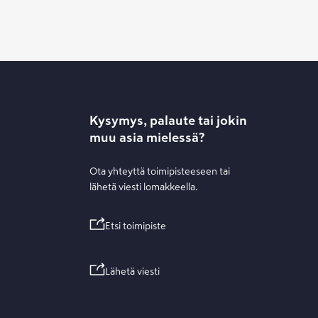
Kysymys, palaute tai jokin
muu asia mielessä?
Ota yhteyttä toimipisteeseen tai
lähetä viesti lomakkeella.
Etsi toimipiste
Lähetä viesti