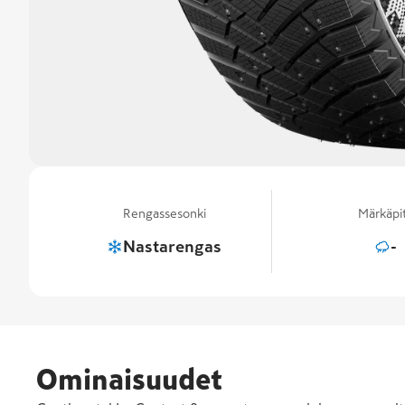
Rengassesonki
Märkäpi
Nastarengas
-
Ominaisuudet