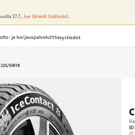
uilla 27.7.,
lue tärkeät lisätiedot
.
lto- ja korjauspalvelut
Yhteystiedot
225/55R18
C
Va