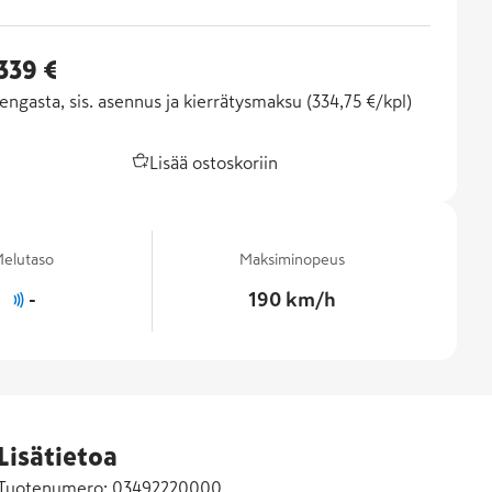
 339 €
engasta, sis. asennus ja kierrätysmaksu (
334,75 €/kpl
)
Lisää ostoskoriin
elutaso
Maksiminopeus
-
190 km/h
Lisätietoa
Tuotenumero:
03492220000