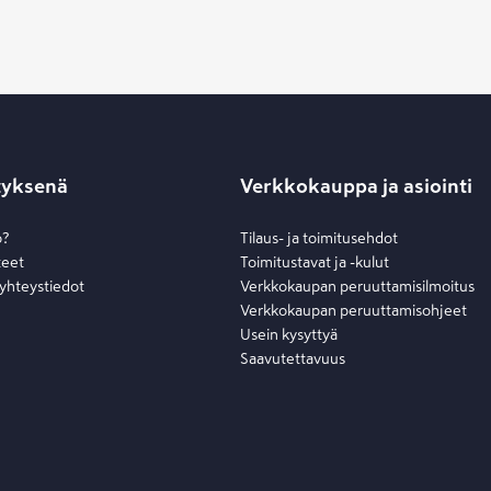
tyksenä
Verkkokauppa ja asiointi
o?
Tilaus- ja toimitusehdot
teet
Toimitustavat ja -kulut
 yhteystiedot
Verkkokaupan peruuttamisilmoitus
Verkkokaupan peruuttamisohjeet
Usein kysyttyä
Saavutettavuus