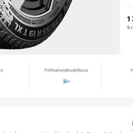
1
4
r
to
Polttoainetaloudellisuus
M
-