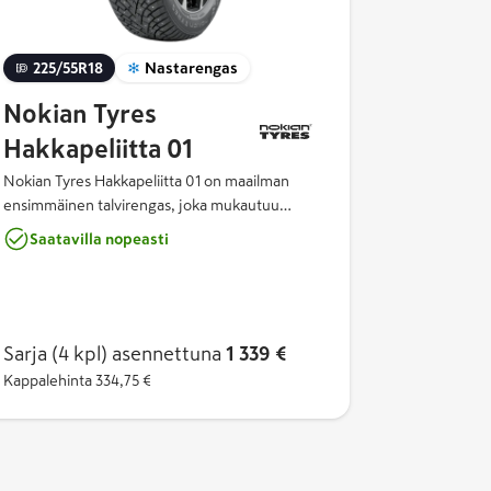
225/55R18
Nastarengas
Nokian Tyres
Hakkapeliitta 01
Nokian Tyres Hakkapeliitta 01 on maailman
ensimmäinen talvirengas, joka mukautuu
automaattisesti sääolosuhteisiin lämpötilaan
Saatavilla nopeasti
reagoivan nastateknologian avulla. Renkaan
Double Action Stud ‑teknologia kytkee nastat
päälle tai pois (ON/OFF), jolloin se tarjoaa
maksimaalista pitoa jäällä ja lumella sekä
tarkempaa ja hellävaraisempaa ajettavuutta
Sarja (4 kpl)
asennettuna
1 339 €
paljaalla tiellä. Tuloksena on entistä
Kappalehinta
334,75 €
turvallisempi, hiljaisempi ja vähemmän tietä
kuluttava talvirengas, joka on suunniteltu
vaihteleviin talviolosuhteisiin.