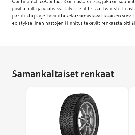
Continental IceContact 8 on nastarengas, joka on suunnite
jäisillä teillä ja vaativissa talviolosuhteissa. Twin‑stud‑n
jarrutusta ja ajettavuutta sekä varmistavat tasaisen suorit
edistyksellinen nastojen kiinnitys tekevät renkaasta pitkä
Samankaltaiset renkaat