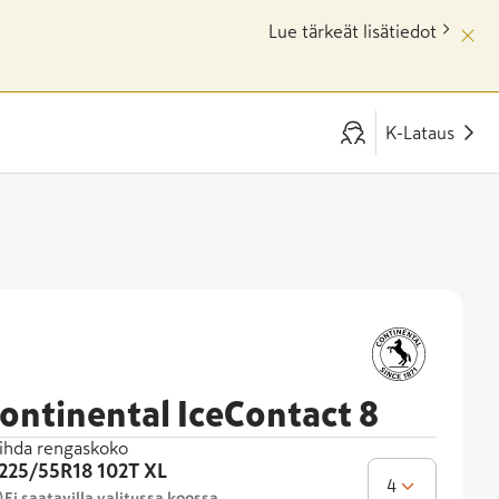
Lue tärkeät lisätiedot
K-Lataus
ontinental IceContact 8
ihda rengaskoko
225/55R18
102T XL
4
Ei saatavilla valitussa koossa