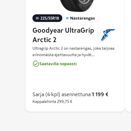
225/55R18
Nastarengas
Goodyear UltraGrip
Arctic 2
Ultragrip Arctic 2 on nastarengas, joka tarjoaa
erinomaista ajettavuutta ja hyvät
jarrutusominaisuudet lumella ja jäällä. Sen
Saatavilla nopeasti
Arctic Eagle Claw -nastan muoto on terävä
optimaalisen pidon takaamiseksi jäällä ja
nastassa käytetään innovatiivista
ankkurointijärjestelmää, joka parantaa nastan
kiinnipysymistä ja takaa hyvän suorituskyvyn
Sarja (4 kpl)
asennettuna
1 199 €
renkaan käyttöiän aikana.
Kappalehinta
299,75 €