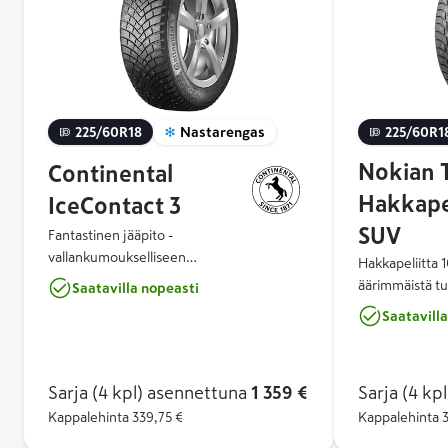
225/60R18
Nastarengas
225/60R1
Nokian 
Continental
Hakkapel
IceContact 3
SUV
Fantastinen jääpito -
vallankumoukselliseen
Hakkapeliitta 
talviajokokemukseen IceContact™ 3:n
äärimmäistä tur
Saatavilla nopeasti
ainutlaatuinen nastakonsepti tuo uuden
sitä eniten tar
Saatavill
ulottuvuuden talviajoon. Kahden
Hakkapeliitta 
nastatyypin yhdistelmä ja niiden
sukupolven turv
innovatiivinen sijoittelu tarjoavat
yhdistelmä yliv
vertaansa vailla olevat pito-ominaisuudet,
Sarja (4 kpl)
asennettuna
1 359 €
Sarja (4 kpl
ajomukavuutta 
äärimmäisen turvalliset
Kappalehinta
339,75 €
Nokian Renkai
Kappalehinta
käsittelyominaisuudet sekä lyhyemmät
antaa huippuluo