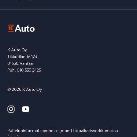
K-Ryhmän evästekäytännöt
K-Auton asiakasrekisterin tietosuojaseloste
Kysymys, palaute tai jokin muu asia mielessä?
EU Data Act
Ota yhteyttä toimipisteeseen tai lähetä viesti lomakkeella.
Etsi toimipiste
Lähetä viesti
K Auto Oy
Tikkurilantie 123
01530 Vantaa
Puh. 010 533 2425
©
2026
K Auto Oy
Puheluhinta: matka­puhelu- (mpm) tai paikallis­verkko­maksu