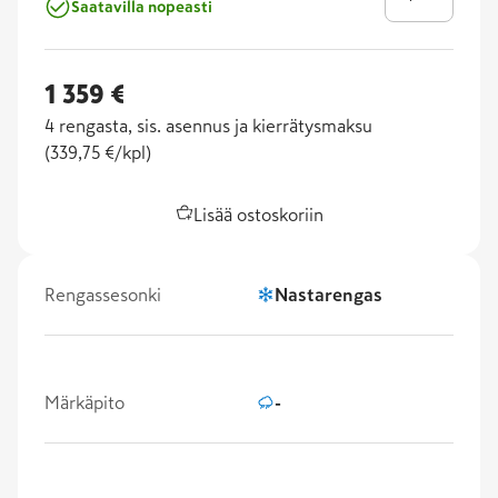
Saatavilla nopeasti
1 359 €
4
rengasta, sis. asennus ja kierrätysmaksu
(
339,75 €/kpl
)
Lisää ostoskoriin
Rengassesonki
Nastarengas
Märkäpito
-