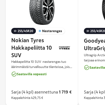
255/45R20
Nastarengas
255/45R2
Nokian Tyres
Goodye
Hakkapeliitta 10
UltraGri
SUV
Ultragrip Arcti
tarjoaa erinom
Hakkapeliitta 10 SUV -nastarengas tuo
jarrutusominaisu
äärimmäistä turvallisuutta tilanteissa, joissa
Saatavill
Arctic Eagle C
sitä eniten tarvitaan. Nokian Tyres
Saatavilla nopeasti
optimaalisen pi
Hakkapeliitta 10 SUV on seuraavan
nastassa käyte
sukupolven turvallisuutta - innovatiivinen
ankkurointijär
yhdistelmä ylivertaista talvipitoa,
nastan kiinnip
Sarja (4 kpl)
asennettuna
1 719 €
Sarja (4 kpl
ajomukavuutta ja ympäristöystävällisyyttä.
suorituskyvyn 
Nokian Renkaiden tuplanastateknologia
Kappalehinta
429,75 €
Kappalehinta
antaa huippuluokan turvallisuutta jäällä ja