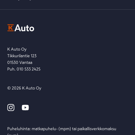
K-Ryhmän evästekäytännöt
K-Auton asiakasrekisterin tietosuojaseloste
Kysymys, palaute tai jokin muu asia mielessä?
EU Data Act
Ota yhteyttä toimipisteeseen tai lähetä viesti lomakkeella.
Etsi toimipiste
Lähetä viesti
K Auto Oy
Tikkurilantie 123
01530 Vantaa
Puh. 010 533 2425
©
2026
K Auto Oy
Puheluhinta: matka­puhelu- (mpm) tai paikallis­verkko­maksu