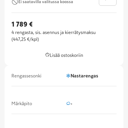
Ei saatavilla valitussa koossa
1 789 €
4
rengasta, sis. asennus ja kierrätysmaksu
(
447,25 €/kpl
)
Lisää ostoskoriin
Rengassesonki
Nastarengas
Märkäpito
-