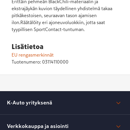
Erittäin pehmeän BlackChili-materiaalin ja
ekstrajäykän kuvion täydellinen yhdistelmä takaa
pitkäkestoisen, seuraavan tason ajamisen
ilon.Räätälöity eri ajoneuvoluokkiin, jotta saat
tyypillisen SportContact-tuntuman.
Lisätietoa
EU rengasmerkinnät
Tuotenumero:
03114110000
K-Auto yrityksenä
Mikä on K-Auto?
Lehdistötiedotteet
Verkkokauppa ja asiointi