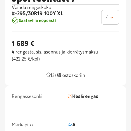
Vaihda rengaskoko
295/30R19
100Y XL
4
Saatavilla nopeasti
1 689 €
4
rengasta, sis. asennus ja kierrätysmaksu
(
422,25 €/kpl
)
Lisää ostoskoriin
Rengassesonki
Kesärengas
Märkäpito
A