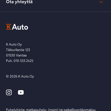
Ota yhteyttä
Saavutettavuus
K-Ryhmän evästekäytännöt
K-Auton asiakasrekisterin tietosuojaseloste
Kysymys, palaute tai jokin muu asia mielessä?
EU Data Act
Ota yhteyttä toimipisteeseen tai lähetä viesti lomakkeella.
Etsi toimipiste
Lähetä viesti
K Auto Oy
Tikkurilantie 123
01530 Vantaa
Puh. 010 533 2425
©
2026
K Auto Oy
Puheluhinta: matka­puhelu- (mpm) tai paikallis­verkko­maksu