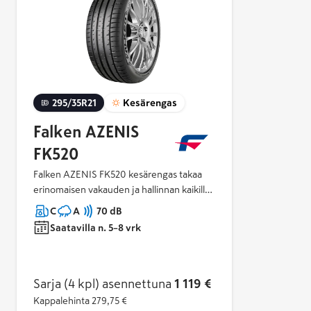
295/35R21
Kesärengas
Falken AZENIS
FK520
Falken AZENIS FK520 kesärengas takaa
erinomaisen vakauden ja hallinnan kaikilla
ajonopeuksilla, sekä lyhyemmät
C
A
70 dB
jarrutusmatkat märissä ja kuivissa
Saatavilla n. 5–8 vrk
olosuhteissa.
Sarja (4 kpl)
asennettuna
1 119 €
Kappalehinta
279,75 €