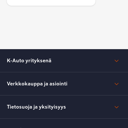
K-Auto yrityksenä
Mikä on K-Auto?
Lehdistötiedotteet
Verkkokauppa ja asiointi
Toimipisteiden yhteystiedot
Työpaikat
Tilaus- ja toimitusehdot
Kesko.fi
Toimitustavat ja -kulut
Tietosuoja ja yksityisyys
Verkkokaupan peruuttamisilmoitus
Verkkokaupan peruuttamisohjeet
Evästeasetukset
Usein kysyttyä
Kesko-konsernin verkkoselailurekisteri