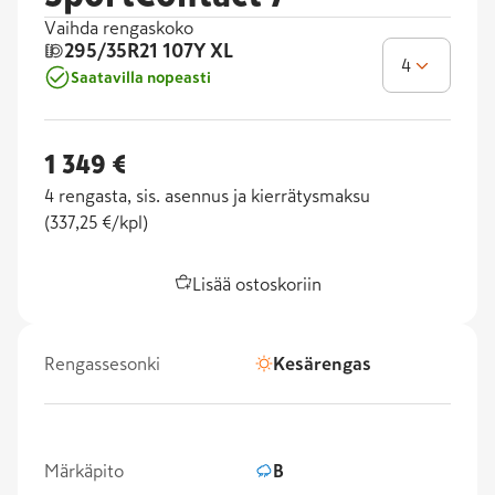
Vaihda rengaskoko
295/35R21
107Y XL
4
Saatavilla nopeasti
1 349 €
4
rengasta, sis. asennus ja kierrätysmaksu
(
337,25 €/kpl
)
Lisää ostoskoriin
Rengassesonki
Kesärengas
Märkäpito
B