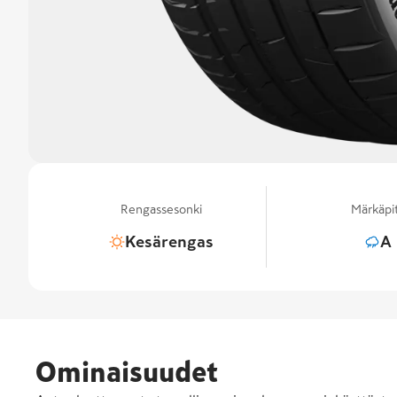
Rengassesonki
Märkäpi
Kesärengas
A
Ominaisuudet