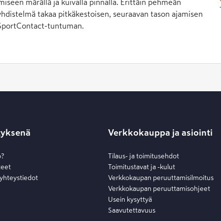
iseen märällä ja kuivalla pinnalla. Erittäin pehmeän
 yhdistelmä takaa pitkäkestoisen, seuraavan tason ajamisen
en SportContact-tuntuman.
tyksenä
Verkkokauppa ja asiointi
o?
Tilaus- ja toimitusehdot
teet
Toimitustavat ja -kulut
 yhteystiedot
Verkkokaupan peruuttamisilmoitus
Verkkokaupan peruuttamisohjeet
Usein kysyttyä
Saavutettavuus