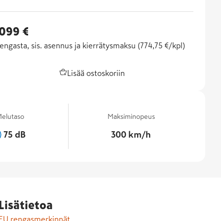
 099 €
engasta, sis. asennus ja kierrätysmaksu (
774,75 €/kpl
)
Lisää ostoskoriin
elutaso
Maksiminopeus
75 dB
300 km/h
Lisätietoa
EU rengasmerkinnät