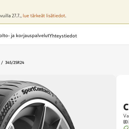
uilla 27.7.,
lue tärkeät lisätiedot
.
lto- ja korjauspalvelut
Yhteystiedot
345/25R24
C
Va