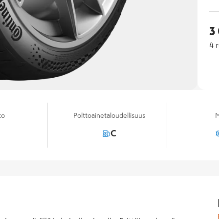
3
4
r
to
Polttoainetaloudellisuus
M
C