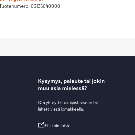
Tuotenumero:
03135640000
Kysymys, palaute tai jokin
muu asia mielessä?
Ota yhteyttä toimipisteeseen tai
lähetä viesti lomakkeella.
Etsi toimipiste