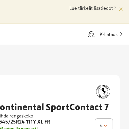
Lue tärkeät lisätiedot
K-Lataus
ontinental SportContact 7
ihda rengaskoko
345/25R24
111Y XL FR
4
Saatavilla nopeasti