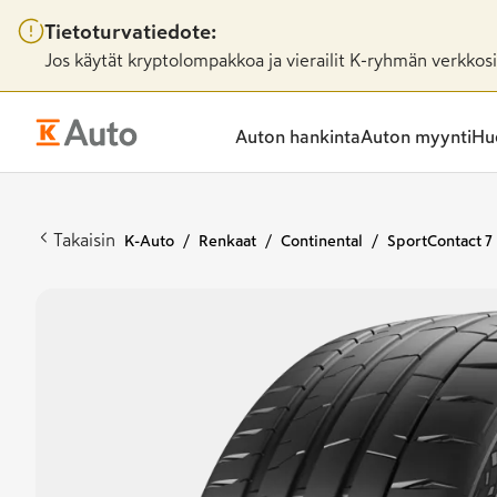
Tietoturvatiedote:
Jos käytät kryptolompakkoa ja vierailit K-ryhmän verkkosiv
Auton hankinta
Auton myynti
Huo
Takaisin
K-Auto
Renkaat
Continental
SportContact 7