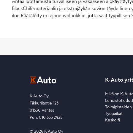
Antaa luottamusta turvalliseen ja vakaaseen ajokäyttäytym
BlackChili-materiaalin ja ekstrajäykän kuvion täydellinen
ilon.Räätälöity eri ajoneuvoluokkiin, jotta saat tyypillis
K-Auto yri
Mikä on K-Aut
K Auto Oy
Lehdistötiedot
Tikkurilantie 123
Toimipisteiden
01530 Vantaa
Työpaikat
Puh. 010 533 2425
Kesko.fi
©
2026
K Auto Oy