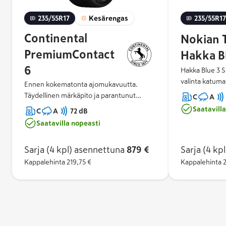
235/55R17
Kesärengas
235/55R17
Continental
Nokian 
PremiumContact
Hakka B
6
Hakka Blue 3 S
valinta katuma
Ennen kokematonta ajomukavuutta.
Tällä vakaalla 
Täydellinen märkäpito ja parantunut
C
A
kaupunkiliikent
polttoainetaloudellisuus Safety Silica
Saatavill
C
A
72 dB
moottoriteillä.
kumiseoksella. Urheilullista suorituskykyä
Saatavilla nopeasti
katumaastureih
joka ajoneuvoon.
SUV tarjoaa pa
kestävyyttä, m
Sarja (4 kpl)
asennettuna
879 €
Sarja (4 kpl
helppoa ja muk
Kappalehinta
219,75 €
Kappalehinta
2
vaihtelevassa 
rengasmerkin
märkäpitoluokk
mahdollinen lu