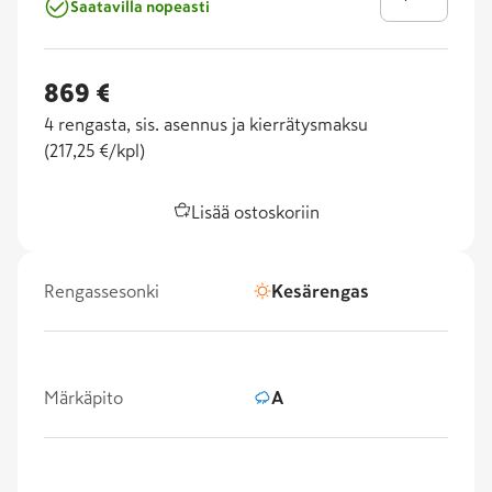
Saatavilla nopeasti
869 €
4
rengasta, sis. asennus ja kierrätysmaksu
(
217,25 €/kpl
)
Lisää ostoskoriin
Rengassesonki
Kesärengas
Märkäpito
A