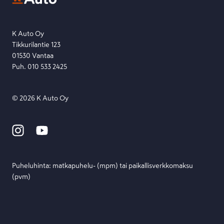
Etsi toimipiste
Lähetä viesti
K Auto Oy
Tikkurilantie 123
01530 Vantaa
Puh. 010 533 2425
©
2026
K Auto Oy
Puheluhinta: matka­puhelu- (mpm) tai paikallis­verkko­maksu
(pvm)