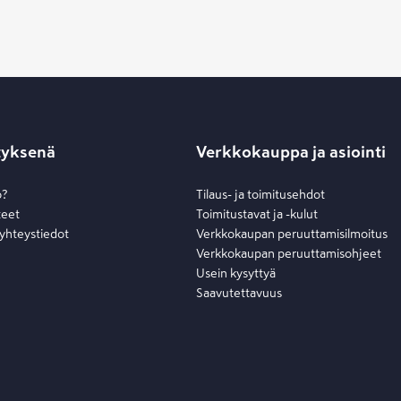
tyksenä
Verkkokauppa ja asiointi
o?
Tilaus- ja toimitusehdot
teet
Toimitustavat ja -kulut
 yhteystiedot
Verkkokaupan peruuttamisilmoitus
Verkkokaupan peruuttamisohjeet
Usein kysyttyä
Saavutettavuus