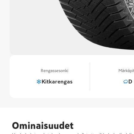
Rengassesonki
Märkäpi
Kitkarengas
D
Ominaisuudet