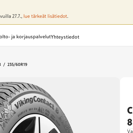
uilla 27.7.,
lue tärkeät lisätiedot
.
lto- ja korjauspalvelut
Yhteystiedot
8
235/60R19
C
8
Va