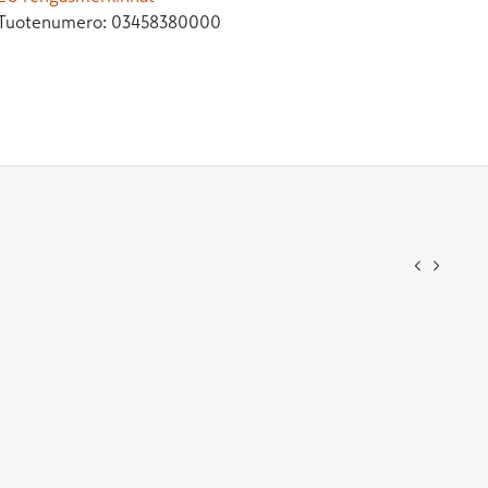
Tuotenumero:
03458380000