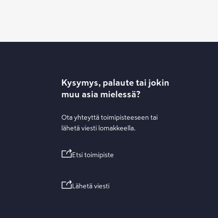
Kysymys, palaute tai jokin
muu asia mielessä?
Ota yhteyttä toimipisteeseen tai
lähetä viesti lomakkeella.
Etsi toimipiste
Lähetä viesti