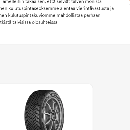
amelleihin takaa sen, että selviät talven monista
inen kulutuspintaseoksemme alentaa vierintävastusta ja
linen kulutuspintakuviomme mahdollistaa parhaan
kistä talvisissa olosuhteissa.