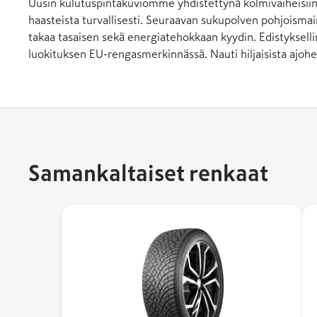
Uusin kulutuspintakuviomme yhdistettynä kolmivaiheisiin l
haasteista turvallisesti. Seuraavan sukupolven pohjoisma
takaa tasaisen sekä energiatehokkaan kyydin. Edistyksel
luokituksen EU-rengasmerkinnässä. Nauti hiljaisista ajohet
Samankaltaiset renkaat