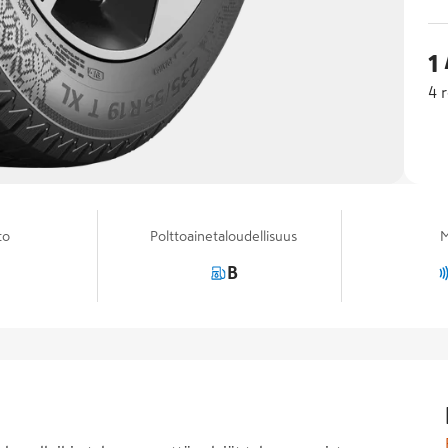
1
4
r
to
Polttoainetaloudellisuus
M
B