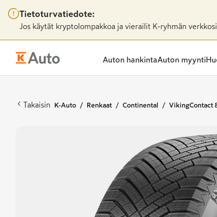
Tietoturvatiedote:
Jos käytät kryptolompakkoa ja vierailit K-ryhmän verkkosiv
Auton hankinta
Auton myynti
Huo
Takaisin
K-Auto
Renkaat
Continental
VikingContact 