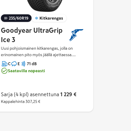
235/60R19
Kitkarengas
Goodyear UltraGrip
Ice 3
Uusi pohjoismainen kitkarengas, jolla on
erinomainen pito myös jäällä ajettaessa.
Ultragip Ice 3 sopii käytettäväksi myös
C
E
71 dB
täyssähköautoille.
Saatavilla nopeasti
Sarja (4 kpl)
asennettuna
1 229 €
Kappalehinta
307,25 €