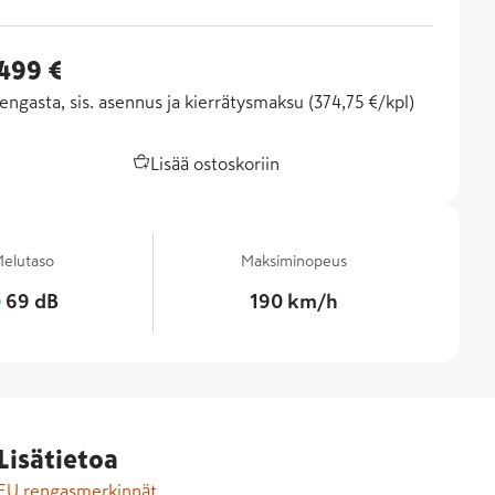
 499 €
engasta, sis. asennus ja kierrätysmaksu (
374,75 €/kpl
)
Lisää ostoskoriin
elutaso
Maksiminopeus
69 dB
190 km/h
Lisätietoa
EU rengasmerkinnät