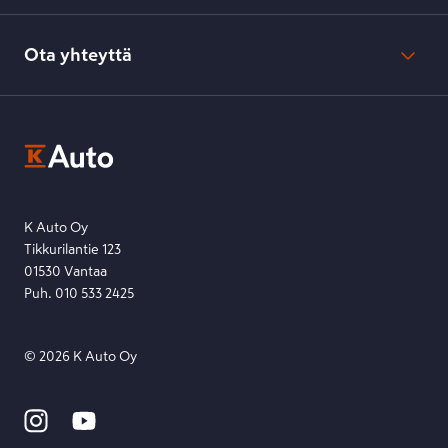
Verkkokaupan peruuttamisohjeet
Evästeasetukset
Usein kysyttyä
Kesko-konsernin verkkoselailurekisteri
Ota yhteyttä
Saavutettavuus
K-Ryhmän evästekäytännöt
K-Auton asiakasrekisterin tietosuojaseloste
Kysymys, palaute tai jokin muu asia mielessä?
EU Data Act
Ota yhteyttä toimipisteeseen tai lähetä viesti lomakkeella.
Etsi toimipiste
Lähetä viesti
K Auto Oy
Tikkurilantie 123
01530 Vantaa
Puh. 010 533 2425
©
2026
K Auto Oy