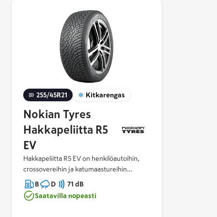
255/45R21
Kitkarengas
Nokian Tyres
Hakkapeliitta R5
EV
Hakkapeliitta R5 EV on henkilöautoihin,
crossovereihin ja katumaastureihin
tarkoitettu kitkarengas.
B
D
71 dB
Ympäristöystävällistä teknologiaa
Saatavilla nopeasti
hyödyntävä Hakkapeliitta R5 EV takaa
sähköautoille ja hybrideille maksimaalisen