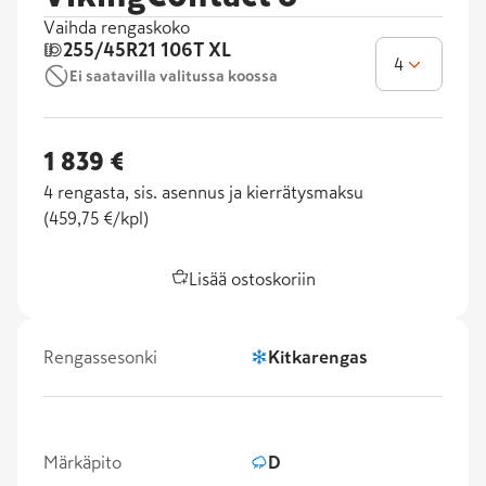
Vaihda rengaskoko
255/45R21
106T XL
4
Ei saatavilla valitussa koossa
1 839 €
4
rengasta, sis. asennus ja kierrätysmaksu
(
459,75 €/kpl
)
Lisää ostoskoriin
Rengassesonki
Kitkarengas
Märkäpito
D