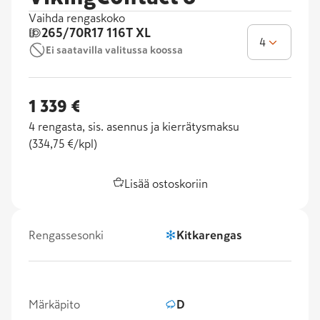
Vaihda rengaskoko
265/70R17
116T XL
4
Ei saatavilla valitussa koossa
1 339 €
4
rengasta, sis. asennus ja kierrätysmaksu
(
334,75 €/kpl
)
Lisää ostoskoriin
Rengassesonki
Kitkarengas
Märkäpito
D