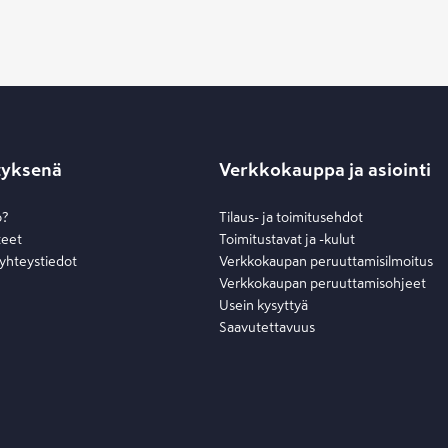
tyksenä
Verkkokauppa ja asiointi
o?
Tilaus- ja toimitusehdot
teet
Toimitustavat ja -kulut
 yhteystiedot
Verkkokaupan peruuttamisilmoitus
Verkkokaupan peruuttamisohjeet
Usein kysyttyä
Saavutettavuus