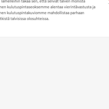
amelleihin takaa sen, että selviät talven monista
inen kulutuspintaseoksemme alentaa vierintävastusta ja
linen kulutuspintakuviomme mahdollistaa parhaan
kistä talvisissa olosuhteissa.