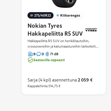
275/40R22
Kitkarengas
Nokian Tyres
Hakkapeliitta R5 SUV
Hakkapeliitta R5 SUV on henkilöautoihin,
crossovereihin ja katumaastureihin tarkoitettu
kitkarengas. Erityisesti tehokkaiden ja suurten
B
D
71 dB
ajoneuvojen tarpeisiin suunniteltu
Saatavilla nopeasti
Hakkapeliitta R5 SUV varmistaa optimoidun
vakauden, lujuuden ja kulutuskestävyyden
sekä hallitsee samalla suuria pyöräkuormia
tarkasti ja luotettavasti.​ Ainutlaatuiset Arctic
Sarja (4 kpl)
asennettuna
2 059 €
Grip Crystals -hiukkaset takaavat rengasluokan
Kappalehinta
514,75 €
parhaan suorituskyvyn jäällä. Aramid
vahvistetut -sivupinnat parantavat kestävyyttä
ja pistosuojausta.