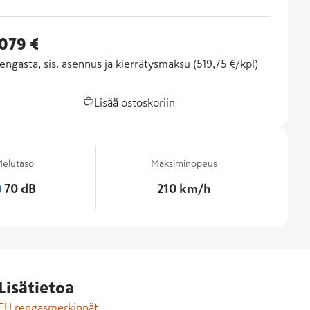
 079 €
engasta, sis. asennus ja kierrätysmaksu (
519,75 €/kpl
)
Lisää ostoskoriin
elutaso
Maksiminopeus
70 dB
210 km/h
Lisätietoa
EU rengasmerkinnät