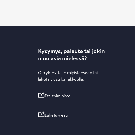
Kysymys, palaute tai jokin
muu asia mielessä?
Ota yhteyttä toimipisteeseen tai
lähetä viesti lomakkeella.
Etsi toimipiste
Lähetä viesti