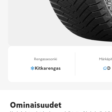
Rengassesonki
Märkäpi
Kitkarengas
D
Ominaisuudet