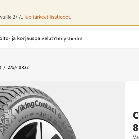
uilla 27.7.,
lue tärkeät lisätiedot
.
lto- ja korjauspalvelut
Yhteystiedot
8
275/40R22
C
8
Va