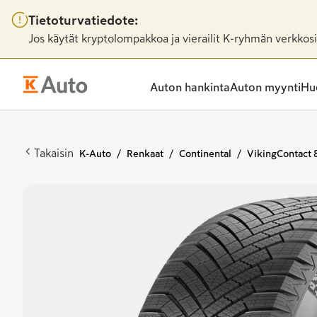
Tietoturvatiedote:
Jos käytät kryptolompakkoa ja vierailit K-ryhmän verkkosiv
Auton hankinta
Auton myynti
Huo
Takaisin
K-Auto
Renkaat
Continental
VikingContact 