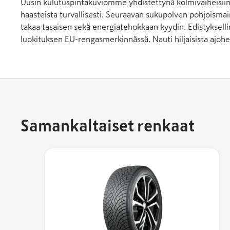
Uusin kulutuspintakuviomme yhdistettynä kolmivaiheisiin l
haasteista turvallisesti. Seuraavan sukupolven pohjoisma
takaa tasaisen sekä energiatehokkaan kyydin. Edistyksel
luokituksen EU-rengasmerkinnässä. Nauti hiljaisista ajohet
Samankaltaiset renkaat