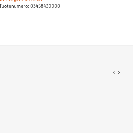
Tuotenumero:
03458430000