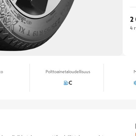
2
4
r
to
Polttoainetaloudellisuus
M
C