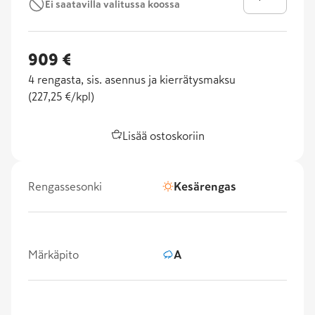
Ei saatavilla valitussa koossa
909 €
4
rengasta, sis. asennus ja kierrätysmaksu
(
227,25 €/kpl
)
Lisää ostoskoriin
Rengassesonki
Kesärengas
Märkäpito
A