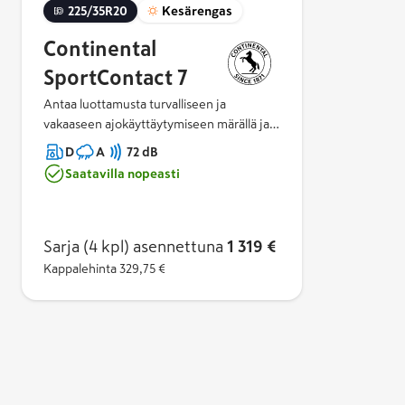
225/35R20
Kesärengas
Continental
SportContact 7
Antaa luottamusta turvalliseen ja
vakaaseen ajokäyttäytymiseen märällä ja
kuivalla pinnalla. Erittäin pehmeän
D
A
72 dB
BlackChili-materiaalin ja ekstrajäykän
Saatavilla nopeasti
kuvion täydellinen yhdistelmä takaa
pitkäkestoisen, seuraavan tason ajamisen
ilon.Räätälöity eri ajoneuvoluokkiin, jotta
saat tyypillisen SportContact-tuntuman.
Sarja (4 kpl)
asennettuna
1 319 €
Kappalehinta
329,75 €