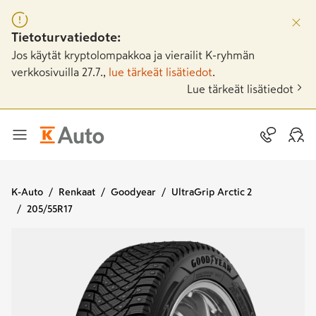
Tietoturvatiedote:
Jos käytät kryptolompakkoa ja vierailit K-ryhmän
verkkosivuilla 27.7.,
lue tärkeät lisätiedot
.
Lue tärkeät lisätiedot
K-Auto
Renkaat
Goodyear
UltraGrip Arctic 2
205/55R17