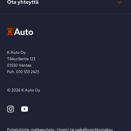
Ota yhteyttä
Saavutettavuus
K-Ryhmän evästekäytännöt
K-Auton asiakasrekisterin tietosuojaseloste
Kysymys, palaute tai jokin muu asia mielessä?
EU Data Act
Ota yhteyttä toimipisteeseen tai lähetä viesti lomakkeella.
Etsi toimipiste
Lähetä viesti
K Auto Oy
Tikkurilantie 123
01530 Vantaa
Puh. 010 533 2425
©
2026
K Auto Oy
Puheluhinta: matka­puhelu- (mpm) tai paikallis­verkko­maksu