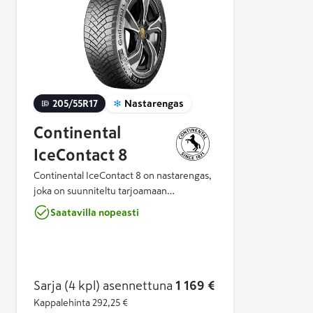
205/55R17
Nastarengas
Continental
IceContact 8
Continental IceContact 8 on nastarengas,
joka on suunniteltu tarjoamaan
maksimaalista pitoa ja hallintaa erityisesti
Saatavilla nopeasti
jäisillä teillä ja vaativissa talviolosuhteissa.
Twin‑stud‑nastateknologia ja optimoitu
pintakuvio parantavat kiihdytystä,
jarrutusta ja ajettavuutta sekä varmistavat
tasaisen suorituskyvyn kaikissa
Sarja (4 kpl)
asennettuna
1 169 €
talvikeleissä. Kestävä rakenne ja
Kappalehinta
292,25 €