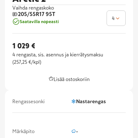
Vaihda rengaskoko
205/55R17
95T
4
Saatavilla nopeasti
1 029 €
4
rengasta, sis. asennus ja kierrätysmaksu
(
257,25 €/kpl
)
Lisää ostoskoriin
Rengassesonki
Nastarengas
Märkäpito
-