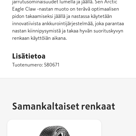
jarrutusominaisuudet lumella ja jäällä. Sen Arctic
Eagle Claw -nastan muoto on terävä optimaalisen
pidon takaamiseksi jäällä ja nastassa käytetään
innovatiivista ankkurointijärjestelmää, joka parantaa
nastan kiinnipysymistä ja takaa hyvän suorituskyvyn
renkaan käyttöiän aikana.
Lisätietoa
Tuotenumero:
580671
Samankaltaiset renkaat