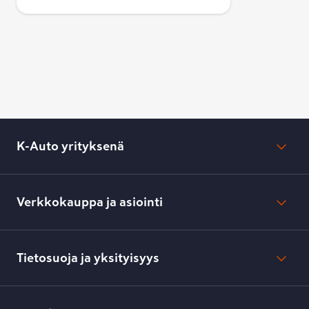
edistyksellinen nastojen kiinnitys tekevät
renkaasta pitkäikäisen ja luotettavan
valinnan koko talvikaudelle.
K-Auto yrityksenä
Mikä on K-Auto?
Lehdistötiedotteet
Verkkokauppa ja asiointi
Toimipisteiden yhteystiedot
Työpaikat
Tilaus- ja toimitusehdot
Kesko.fi
Toimitustavat ja -kulut
Tietosuoja ja yksityisyys
Verkkokaupan peruuttamisilmoitus
Verkkokaupan peruuttamisohjeet
Evästeasetukset
Usein kysyttyä
Kesko-konsernin verkkoselailurekisteri