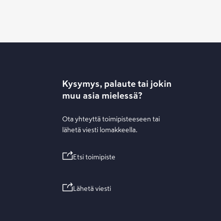
Kysymys, palaute tai jokin
muu asia mielessä?
Ota yhteyttä toimipisteeseen tai
lähetä viesti lomakkeella.
Etsi toimipiste
Lähetä viesti