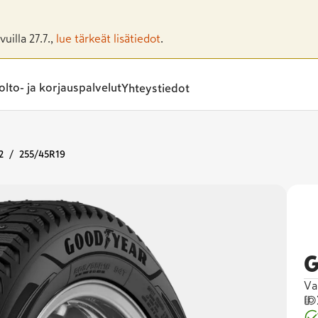
uilla 27.7.,
lue tärkeät lisätiedot
.
lto- ja korjauspalvelut
Yhteystiedot
2
255/45R19
G
Va