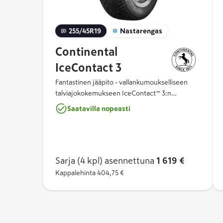
255/45R19
Nastarengas
Continental
IceContact 3
Fantastinen jääpito - vallankumoukselliseen
talviajokokemukseen IceContact™ 3:n
ainutlaatuinen nastakonsepti tuo uuden
Saatavilla nopeasti
ulottuvuuden talviajoon. Kahden nastatyypin
yhdistelmä ja niiden innovatiivinen sijoittelu
tarjoavat vertaansa vailla olevat pito-
ominaisuudet, äärimmäisen turvalliset
käsittelyominaisuudet sekä lyhyemmät
Sarja (4 kpl)
asennettuna
1 619 €
jarrutusmatkat.
Kappalehinta
404,75 €