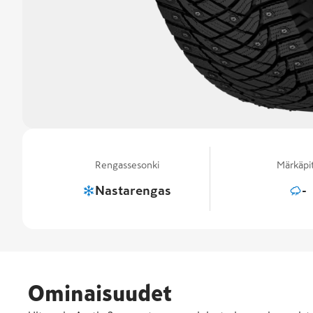
Rengassesonki
Märkäpi
Nastarengas
-
Ominaisuudet