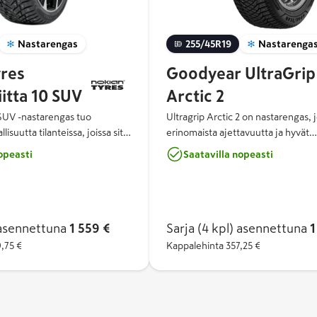
Nastarengas
255/45R19
Nastarenga
res
Goodyear UltraGrip
itta 10 SUV
Arctic 2
 SUV -nastarengas tuo
Ultragrip Arctic 2 on nastarengas, 
lisuutta tilanteissa, joissa sitä
erinomaista ajettavuutta ja hyvät
 Nokian Tyres Hakkapeliitta 10
jarrutusominaisuudet lumella ja jäällä.
opeasti
Saatavilla nopeasti
 sukupolven turvallisuutta -
Arctic Eagle Claw -nastan muoto o
istelmä ylivertaista talvipitoa,
optimaalisen pidon takaamiseksi jää
 ympäristöystävällisyyttä.
nastassa käytetään innovatiivista
 tuplanastateknologia antaa
ankkurointijärjestelmää, joka para
llisuutta jäällä ja lumella, sillä
kiinnipysymistä ja takaa hyvän suo
sennettuna
1 559 €
Sarja (4 kpl)
asennettuna
1
t parantavat kiihdytys- ja
renkaan käyttöiän aikana.
,75 €
Kappalehinta
357,25 €
olkapääalueiden nastat
n mutkissa ja
.