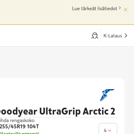
Lue tärkeät lisätiedot
K-Lataus
oodyear UltraGrip Arctic 2
ihda rengaskoko
255/45R19
104T
4
Saatavilla nopeasti