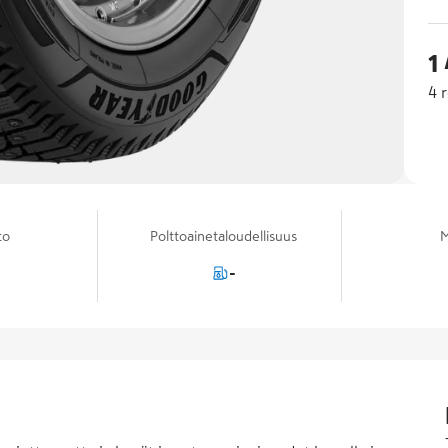
1
4
r
to
Polttoainetaloudellisuus
M
-