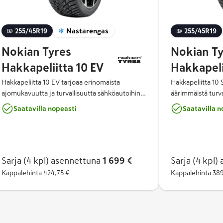
255/45R19
Nastarengas
255/45R19
Nokian Tyres
Nokian Ty
Hakkapeliitta 10 EV
Hakkapeli
Hakkapeliitta 10 EV tarjoaa erinomaista
Hakkapeliitta 10
ajomukavuutta ja turvallisuutta sähköautoihin
äärimmäistä turval
ja hybrideihin. Renkaan suunnittelussa ja
eniten tarvitaan.
Saatavilla nopeasti
Saatavilla n
kehityksessä on käytetty ympäristöystävällistä
SUV on seuraavan
teknologiaa, ja Nokian Tyres Hakkapeliitta 10
innovatiivinen yhd
EV on innovatiivinen yhdistelmä ylivertaista
ajomukavuutta ja
talvipitoa, ajomukavuutta ja
Nokian Renkaiden
ympäristöystävällisyyttä. Nokian Renkaiden
huippuluokan turva
Sarja (4 kpl)
asennettuna
1 699 €
Sarja (4 kpl)
a
tuplanastateknologia tuo huippuluokan
keskialueen nasta
Kappalehinta
424,75 €
Kappalehinta
389
turvallisuutta jäällä ja lumella, sillä keskialueen
jarrutuspitoa ja 
nastat parantavat kiihdytys- ja jarrutuspitoa ja
maksimoivat pido
olkapääalueiden nastat maksimoivat pidon
kaistanvaihdoissa
käännöksissä ja kaistanvaihdoissa.