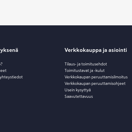
tyksenä
Verkkokauppa ja asiointi
o?
Tilaus- ja toimitusehdot
teet
Toimitustavat ja -kulut
 yhteystiedot
Verkkokaupan peruuttamisilmoitus
Verkkokaupan peruuttamisohjeet
Usein kysyttyä
Saavutettavuus