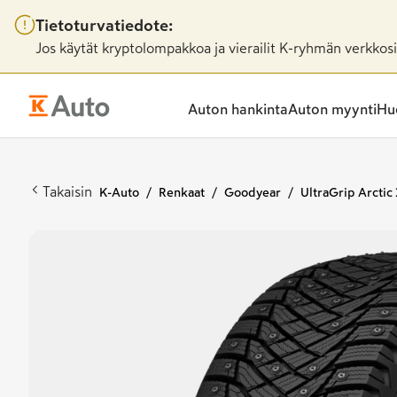
Tietoturvatiedote:
Jos käytät kryptolompakkoa ja vierailit K-ryhmän verkkosiv
Auton hankinta
Auton myynti
Huo
Takaisin
K-Auto
Renkaat
Goodyear
UltraGrip Arctic 