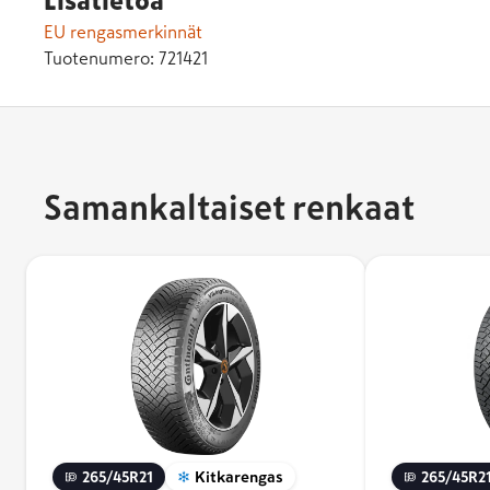
Lisätietoa
EU rengasmerkinnät
Tuotenumero:
721421
Samankaltaiset renkaat
265/45R21
Kitkarengas
265/45R2