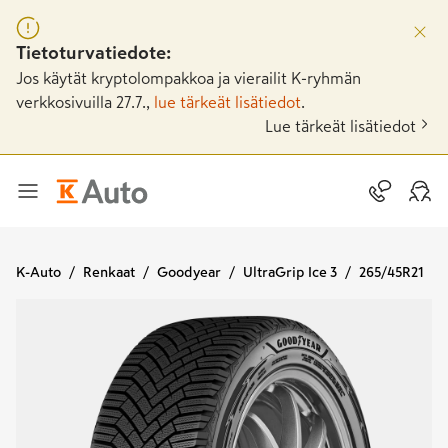
Tietoturvatiedote:
Jos käytät kryptolompakkoa ja vierailit K-ryhmän
verkkosivuilla 27.7.,
lue tärkeät lisätiedot
.
Lue tärkeät lisätiedot
K-Auto
Renkaat
Goodyear
UltraGrip Ice 3
265/45R21