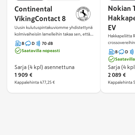
Nokian 
Continental
Hakkapel
VikingContact 8
EV
Uusin kulutuspintakuviomme yhdistettynä
kolmivaiheisiin lamelleihin takaa sen, että
Hakkapeliitta 
selviät talven monista haasteista
crossovereihin
B
D
70 dB
turvallisesti. Seuraavan sukupolven
tarkoitettu kit
Saatavilla nopeasti
B
D
pohjoismainen kulutuspintaseoksemme
Ympäristöystäv
Saatavill
alentaa vierintävastusta ja takaa tasaisen
hyödyntävä Hak
Sarja (4 kpl)
asennettuna
Sarja (4 kpl
sekä energiatehokkaan kyydin.
sähköautoille 
Edistyksellinen kulutuspintakuviomme
1 909 €
2 089 €
turvallisuude
mahdollistaa parhaan luokituksen EU-
Kappalehinta
477,25 €
suuremman to
Kappalehinta
rengasmerkinnässä. Nauti hiljaisista
Ainutlaatuiset 
ajohetkistä talvisissa olosuhteissa.
hiukkaset var
parhaan suorit
Ajomukavuuden
SilentDrive™-t