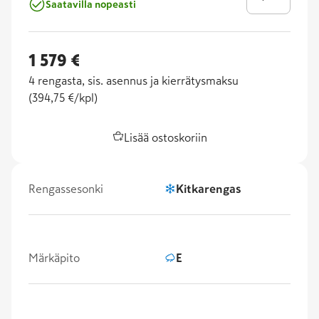
Saatavilla nopeasti
1 579 €
4
rengasta, sis. asennus ja kierrätysmaksu
(
394,75 €/kpl
)
Lisää ostoskoriin
Rengassesonki
Kitkarengas
Märkäpito
E