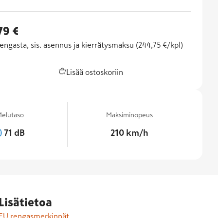
79 €
engasta, sis. asennus ja kierrätysmaksu (
244,75 €/kpl
)
Lisää ostoskoriin
elutaso
Maksiminopeus
71 dB
210 km/h
Lisätietoa
EU rengasmerkinnät