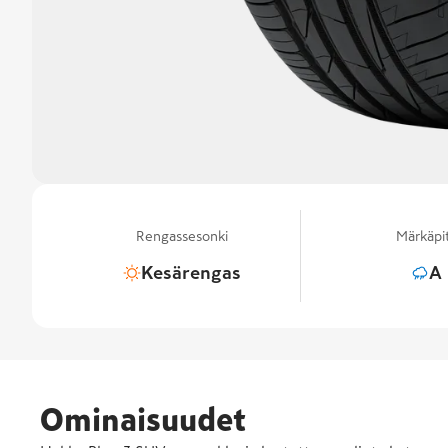
Rengassesonki
Märkäpi
Kesärengas
A
Ominaisuudet