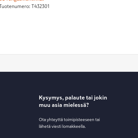
Tuotenumero:
T432301
Kysymys, palaute tai jokin
muu asia mielessä?
Ota yhteyttä toimipisteeseen tai
lähetä viesti lomakkeella.