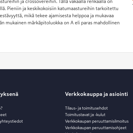
ureihin ja crossovereihin. Tällä vakaalla renkaalla on
llä. Pieniin ja keskikokoisiin katumaastureihin tarkoitettu
kestävyyttä, mikä tekee ajamisesta helppoa ja mukavaa
nän mukainen märkäpitoluokka on A eli paras mahdollinen
tyksenä
Verkkokauppa ja asiointi
o?
Tilaus- ja toimitusehdot
teet
Toimitustavat ja -kulut
 yhteystiedot
Verkkokaupan peruuttamisilmoitus
Verkkokaupan peruuttamisohjeet