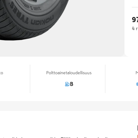
9
4
r
to
Polttoainetaloudellisuus
M
B