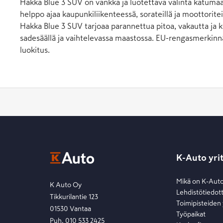
Hakka Blue 3 SUV on vankka ja luotettava valinta katumaast
helppo ajaa kaupunkiliikenteessä, sorateillä ja moottoritei
Hakka Blue 3 SUV tarjoaa parannettua pitoa, vakautta ja 
sadesäällä ja vaihtelevassa maastossa. EU-rengasmerkin
luokitus.
K-Auto yri
Mikä on K-Aut
K Auto Oy
Lehdistötiedot
Tikkurilantie 123
Toimipisteiden
01530 Vantaa
Työpaikat
Puh. 010 533 2425