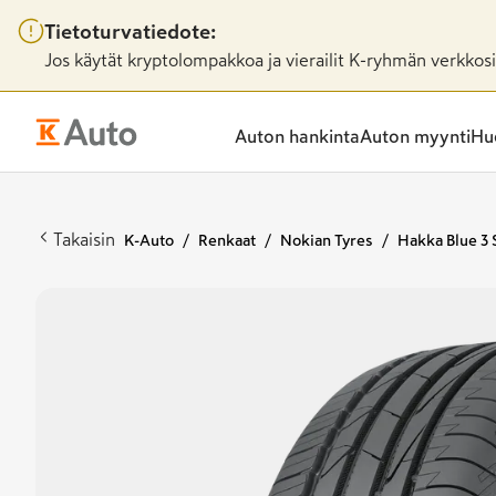
Tietoturvatiedote:
Jos käytät kryptolompakkoa ja vierailit K-ryhmän verkkosiv
Auton hankinta
Auton myynti
Huo
Takaisin
K-Auto
Renkaat
Nokian Tyres
Hakka Blue 3