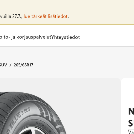
uilla 27.7.,
lue tärkeät lisätiedot
.
lto- ja korjauspalvelut
Yhteystiedot
 SUV
265/65R17
N
S
Va