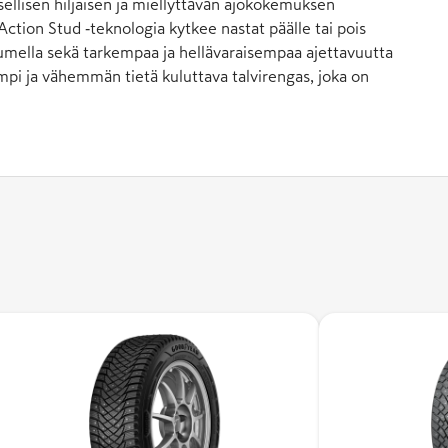
sellisen hiljaisen ja miellyttävän ajokokemuksen
tion Stud ‑teknologia kytkee nastat päälle tai pois
 lumella sekä tarkempaa ja hellävaraisempaa ajettavuutta
isempi ja vähemmän tietä kuluttava talvirengas, joka on