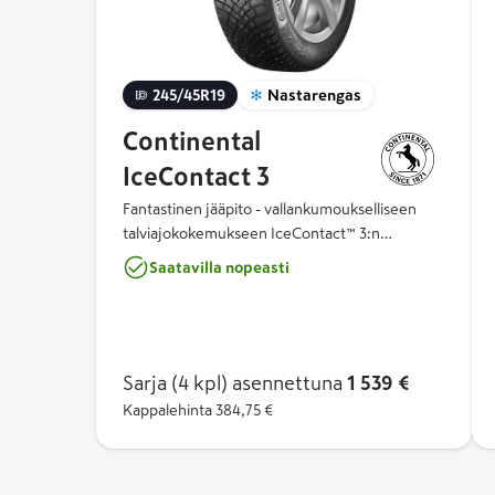
245/45R19
Nastarengas
Continental
IceContact 3
Fantastinen jääpito - vallankumoukselliseen
talviajokokemukseen IceContact™ 3:n
ainutlaatuinen nastakonsepti tuo uuden
Saatavilla nopeasti
ulottuvuuden talviajoon. Kahden nastatyypin
yhdistelmä ja niiden innovatiivinen sijoittelu
tarjoavat vertaansa vailla olevat pito-
ominaisuudet, äärimmäisen turvalliset
käsittelyominaisuudet sekä lyhyemmät
Sarja (4 kpl)
asennettuna
1 539 €
jarrutusmatkat.
Kappalehinta
384,75 €