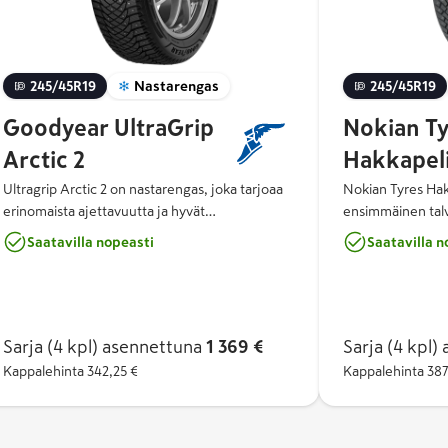
245/45R19
Nastarengas
245/45R19
Goodyear UltraGrip
Nokian Ty
Arctic 2
Hakkapeli
Ultragrip Arctic 2 on nastarengas, joka tarjoaa
Nokian Tyres Hak
erinomaista ajettavuutta ja hyvät
ensimmäinen tal
jarrutusominaisuudet lumella ja jäällä. Sen
automaattisesti s
Saatavilla nopeasti
Saatavilla n
Arctic Eagle Claw -nastan muoto on terävä
reagoivan nastatekno
optimaalisen pidon takaamiseksi jäällä ja
Double Action St
nastassa käytetään innovatiivista
päälle tai pois (O
ankkurointijärjestelmää, joka parantaa nastan
maksimaalista pito
kiinnipysymistä ja takaa hyvän suorituskyvyn
tarkempaa ja hel
Sarja (4 kpl)
asennettuna
1 369 €
Sarja (4 kpl)
a
renkaan käyttöiän aikana.
paljaalla tiellä. Tuloksena on entistä
Kappalehinta
342,25 €
Kappalehinta
387
turvallisempi, hi
kuluttava talvire
vaihteleviin talvi