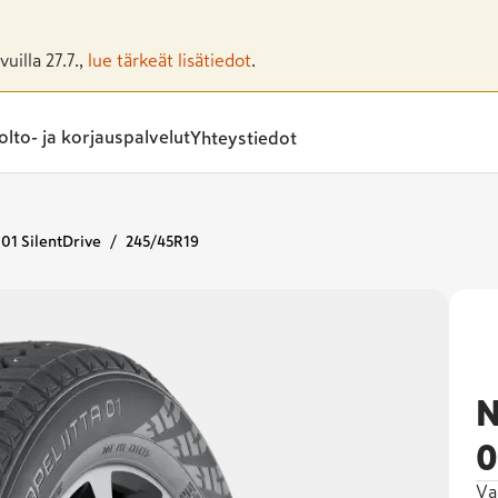
uilla 27.7.,
lue tärkeät lisätiedot
.
lto- ja korjauspalvelut
Yhteystiedot
 01 SilentDrive
245/45R19
N
0
Va