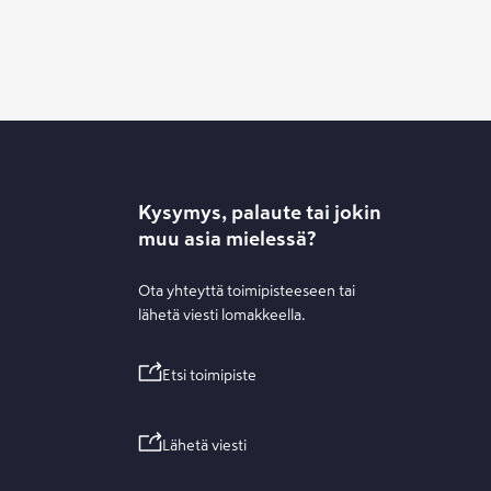
Kysymys, palaute tai jokin
muu asia mielessä?
Ota yhteyttä toimipisteeseen tai
lähetä viesti lomakkeella.
Etsi toimipiste
Lähetä viesti