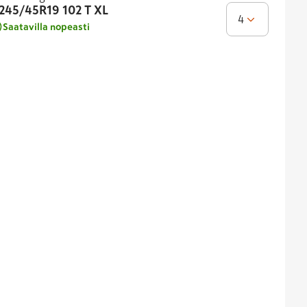
245/45R19
102 T XL
4
Saatavilla nopeasti