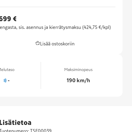
 699 €
engasta, sis. asennus ja kierrätysmaksu (
424,75 €/kpl
)
Lisää ostoskoriin
elutaso
Maksiminopeus
-
190 km/h
Lisätietoa
Tuotenumero:
TSF00039