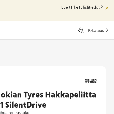
Lue tärkeät lisätiedot
K-Lataus
okian Tyres Hakkapeliitta
1 SilentDrive
ihda rengaskoko