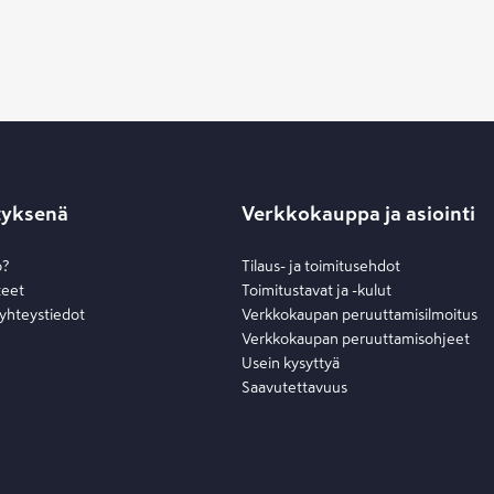
tyksenä
Verkkokauppa ja asiointi
o?
Tilaus- ja toimitusehdot
teet
Toimitustavat ja -kulut
 yhteystiedot
Verkkokaupan peruuttamisilmoitus
Verkkokaupan peruuttamisohjeet
Usein kysyttyä
Saavutettavuus