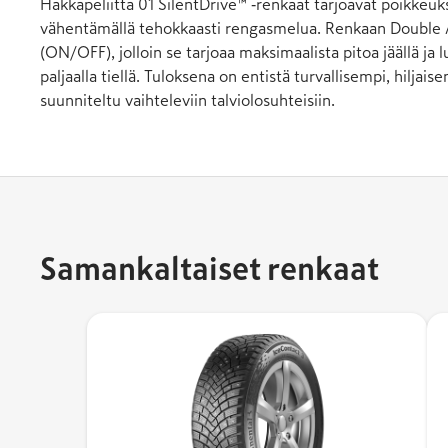
Hakkapeliitta 01 SilentDrive™ ‑renkaat tarjoavat poikkeuk
vähentämällä tehokkaasti rengasmelua. Renkaan Double Ac
(ON/OFF), jolloin se tarjoaa maksimaalista pitoa jäällä ja
paljaalla tiellä. Tuloksena on entistä turvallisempi, hilja
suunniteltu vaihteleviin talviolosuhteisiin.
Samankaltaiset renkaat