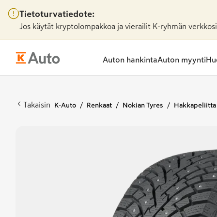
Tietoturvatiedote:
Jos käytät kryptolompakkoa ja vierailit K-ryhmän verkkosiv
Auton hankinta
Auton myynti
Huo
Takaisin
K-Auto
Renkaat
Nokian Tyres
Hakkapeliitta