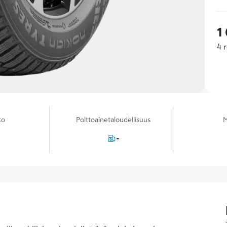
1
4
r
to
Polttoainetaloudellisuus
M
-