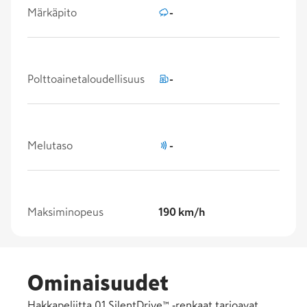
Märkäpito
-
Polttoainetaloudellisuus
-
Melutaso
-
Maksiminopeus
190 km/h
Ominaisuudet
Hakkapeliitta 01 SilentDrive™ ‑renkaat tarjoavat