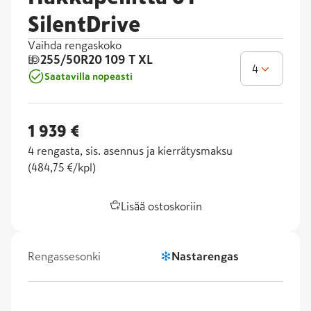
SilentDrive
Vaihda rengaskoko
255/50R20
109 T XL
4
Saatavilla nopeasti
1 939 €
4
rengasta, sis. asennus ja kierrätysmaksu
(
484,75 €/kpl
)
Lisää ostoskoriin
Rengassesonki
Nastarengas