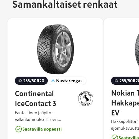
Samankaltaiset renkaat
255/50R20
Nastarengas
255/50R2
Nokian 
Continental
Hakkapel
IceContact 3
EV
Fantastinen jääpito -
vallankumoukselliseen
Hakkapeliitta 
talviajokokemukseen IceContact™ 3:n
ajomukavuutta 
Saatavilla nopeasti
ainutlaatuinen nastakonsepti tuo uuden
sähköautoihin 
Saatavill