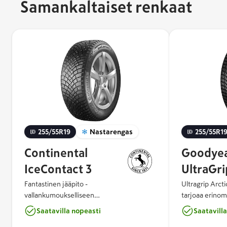
Samankaltaiset renkaat
255/55R19
Nastarengas
255/55R1
Continental
Goodye
IceContact 3
UltraGri
Fantastinen jääpito -
Ultragrip Arcti
vallankumoukselliseen
tarjoaa erinom
talviajokokemukseen IceContact™ 3:n
jarrutusominaisu
Saatavilla nopeasti
Saatavill
ainutlaatuinen nastakonsepti tuo uuden
Arctic Eagle C