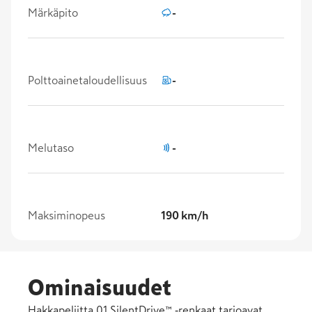
Märkäpito
-
Polttoainetaloudellisuus
-
Melutaso
-
Maksiminopeus
190 km/h
Ominaisuudet
Hakkapeliitta 01 SilentDrive™ ‑renkaat tarjoavat