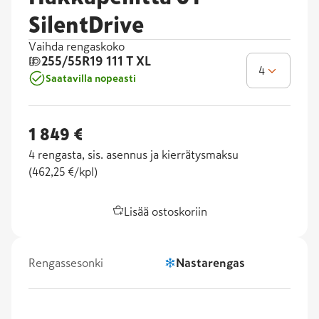
SilentDrive
Vaihda rengaskoko
255/55R19
111 T XL
4
Saatavilla nopeasti
1 849 €
4
rengasta, sis. asennus ja kierrätysmaksu
(
462,25 €/kpl
)
Lisää ostoskoriin
Rengassesonki
Nastarengas