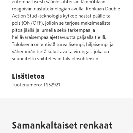
automaattisesti sääolosuhteisiin lämpötilaan
reagoivan nastateknologian avulla. Renkaan Double
Action Stud ‑teknologia kytkee nastat päälle tai
pois (ON/OFF), jolloin se tarjoaa maksimaalista
pitoa jäällä ja lumella sekä tarkempaa ja
hellävaraisempaa ajettavuutta paljaalla tiellä.
Tuloksena on entistä turvallisempi, hiljaisempi ja
vähemmän tietä kuluttava talvirengas, joka on
suunniteltu vaihteleviin talviolosuhteisiin.
Lisätietoa
Tuotenumero:
TS32921
Samankaltaiset renkaat