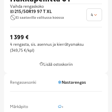
Vaihda rengaskoko
215/50R19
97 T XL
4
Ei saatavilla valitussa koossa
1 399 €
4
rengasta, sis. asennus ja kierrätysmaksu
(
349,75 €/kpl
)
Lisää ostoskoriin
Rengassesonki
Nastarengas
Märkäpito
-