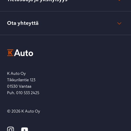
Verkkokaupan peruuttamisilmoitus
Verkkokaupan peruuttamisohjeet
Evästeasetukset
Usein kysyttyä
Kesko-konsernin verkkoselailurekisteri
Ota yhteyttä
Saavutettavuus
K-Ryhmän evästekäytännöt
K-Auton asiakasrekisterin tietosuojaseloste
Kysymys, palaute tai jokin muu asia mielessä?
EU Data Act
Ota yhteyttä toimipisteeseen tai lähetä viesti lomakkeella.
Etsi toimipiste
Lähetä viesti
K Auto Oy
Tikkurilantie 123
01530 Vantaa
Puh. 010 533 2425
©
2026
K Auto Oy