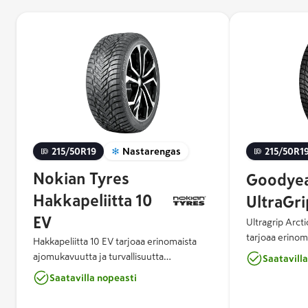
215/50R19
Nastarengas
215/50R1
Nokian Tyres
Goodye
Hakkapeliitta 10
UltraGri
EV
Ultragrip Arcti
tarjoaa erinom
Hakkapeliitta 10 EV tarjoaa erinomaista
jarrutusominaisu
ajomukavuutta ja turvallisuutta
Saatavill
Arctic Eagle C
sähköautoihin ja hybrideihin. Renkaan
Saatavilla nopeasti
optimaalisen pi
suunnittelussa ja kehityksessä on käytetty
nastassa käyte
ympäristöystävällistä teknologiaa, ja