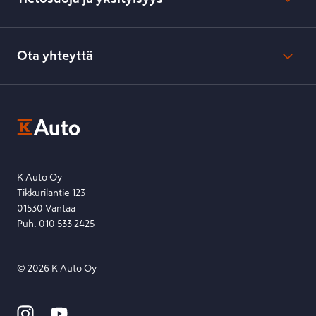
Verkkokaupan peruuttamisilmoitus
Verkkokaupan peruuttamisohjeet
Evästeasetukset
Usein kysyttyä
Kesko-konsernin verkkoselailurekisteri
Ota yhteyttä
Saavutettavuus
K-Ryhmän evästekäytännöt
K-Auton asiakasrekisterin tietosuojaseloste
Kysymys, palaute tai jokin muu asia mielessä?
EU Data Act
Ota yhteyttä toimipisteeseen tai lähetä viesti lomakkeella.
Etsi toimipiste
Lähetä viesti
K Auto Oy
Tikkurilantie 123
01530 Vantaa
Puh. 010 533 2425
©
2026
K Auto Oy