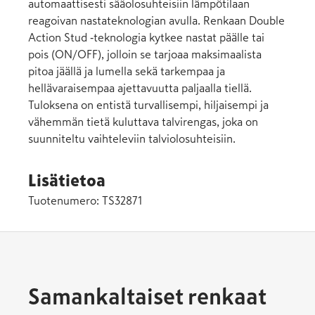
automaattisesti sääolosuhteisiin lämpötilaan
reagoivan nastateknologian avulla. Renkaan Double
Action Stud ‑teknologia kytkee nastat päälle tai
pois (ON/OFF), jolloin se tarjoaa maksimaalista
pitoa jäällä ja lumella sekä tarkempaa ja
hellävaraisempaa ajettavuutta paljaalla tiellä.
Tuloksena on entistä turvallisempi, hiljaisempi ja
vähemmän tietä kuluttava talvirengas, joka on
suunniteltu vaihteleviin talviolosuhteisiin.
Lisätietoa
Tuotenumero:
TS32871
Samankaltaiset renkaat