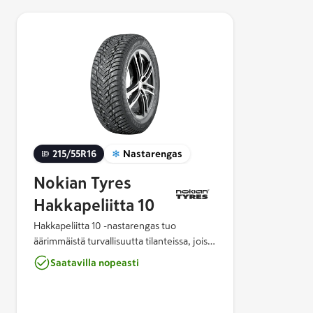
215/55R16
Nastarengas
Nokian Tyres
Hakkapeliitta 10
Hakkapeliitta 10 -nastarengas tuo
äärimmäistä turvallisuutta tilanteissa, joissa
sitä eniten tarvitaan. Nokian Tyres
Saatavilla nopeasti
Hakkapeliitta 10 on innovatiivinen
yhdistelmä ylivertaista talvipitoa,
ajomukavuutta ja ympäristöystävällisyyttä