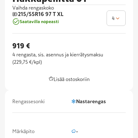
Vaihda rengaskoko
215/55R16
97 T XL
4
Saatavilla nopeasti
919 €
4
rengasta, sis. asennus ja kierrätysmaksu
(
229,75 €/kpl
)
Lisää ostoskoriin
Rengassesonki
Nastarengas
Märkäpito
-