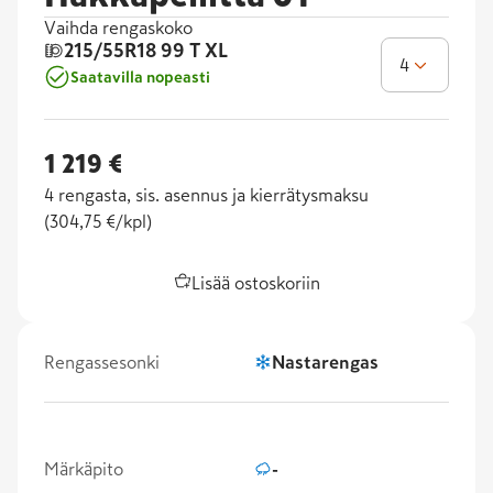
Vaihda rengaskoko
215/55R18
99 T XL
4
Saatavilla nopeasti
1 219 €
4
rengasta, sis. asennus ja kierrätysmaksu
(
304,75 €/kpl
)
Lisää ostoskoriin
Rengassesonki
Nastarengas
Märkäpito
-