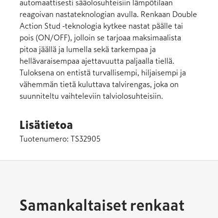
automaattisesti sääolosuhteisiin lämpötilaan
reagoivan nastateknologian avulla. Renkaan Double
Action Stud ‑teknologia kytkee nastat päälle tai
pois (ON/OFF), jolloin se tarjoaa maksimaalista
pitoa jäällä ja lumella sekä tarkempaa ja
hellävaraisempaa ajettavuutta paljaalla tiellä.
Tuloksena on entistä turvallisempi, hiljaisempi ja
vähemmän tietä kuluttava talvirengas, joka on
suunniteltu vaihteleviin talviolosuhteisiin.
Lisätietoa
Tuotenumero:
TS32905
Samankaltaiset renkaat