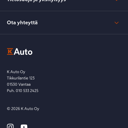
Verkkokaupan peruuttamisilmoitus
Verkkokaupan peruuttamisohjeet
Evästeasetukset
Usein kysyttyä
Kesko-konsernin verkkoselailurekisteri
Ota yhteyttä
Saavutettavuus
K-Ryhmän evästekäytännöt
K-Auton asiakasrekisterin tietosuojaseloste
Kysymys, palaute tai jokin muu asia mielessä?
EU Data Act
Ota yhteyttä toimipisteeseen tai lähetä viesti lomakkeella.
Etsi toimipiste
Lähetä viesti
K Auto Oy
Tikkurilantie 123
01530 Vantaa
Puh. 010 533 2425
©
2026
K Auto Oy