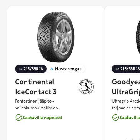
215/55R18
Nastarengas
215/55R18
Continental
Goodye
IceContact 3
UltraGri
Fantastinen jääpito -
Ultragrip Arcti
vallankumoukselliseen
tarjoaa erinom
talviajokokemukseen IceContact™ 3:n
jarrutusominaisu
Saatavilla nopeasti
Saatavill
ainutlaatuinen nastakonsepti tuo uuden
Arctic Eagle C
ulottuvuuden talviajoon. Kahden
optimaalisen pi
nastatyypin yhdistelmä ja niiden
nastassa käyte