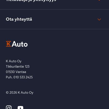
Verkkokaupan peruuttamisilmoitus
Verkkokaupan peruuttamisohjeet
Evästeasetukset
Usein kysyttyä
Kesko-konsernin verkkoselailurekisteri
Ota yhteyttä
Saavutettavuus
K-Ryhmän evästekäytännöt
K-Auton asiakasrekisterin tietosuojaseloste
Kysymys, palaute tai jokin muu asia mielessä?
EU Data Act
Ota yhteyttä toimipisteeseen tai lähetä viesti lomakkeella.
Etsi toimipiste
Lähetä viesti
K Auto Oy
Tikkurilantie 123
01530 Vantaa
Puh. 010 533 2425
©
2026
K Auto Oy