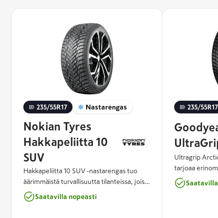
235/55R17
Nastarengas
235/55R17
Nokian Tyres
Goodye
Hakkapeliitta 10
UltraGri
SUV
Ultragrip Arcti
tarjoaa erinom
Hakkapeliitta 10 SUV -nastarengas tuo
jarrutusominaisu
äärimmäistä turvallisuutta tilanteissa, joissa
Saatavill
Arctic Eagle C
sitä eniten tarvitaan. Nokian Tyres
Saatavilla nopeasti
optimaalisen pi
Hakkapeliitta 10 SUV on seuraavan
nastassa käyte
sukupolven turvallisuutta - innovatiivinen