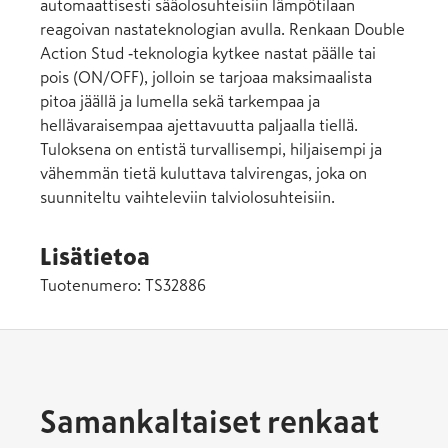
automaattisesti sääolosuhteisiin lämpötilaan
reagoivan nastateknologian avulla. Renkaan Double
Action Stud ‑teknologia kytkee nastat päälle tai
pois (ON/OFF), jolloin se tarjoaa maksimaalista
pitoa jäällä ja lumella sekä tarkempaa ja
hellävaraisempaa ajettavuutta paljaalla tiellä.
Tuloksena on entistä turvallisempi, hiljaisempi ja
vähemmän tietä kuluttava talvirengas, joka on
suunniteltu vaihteleviin talviolosuhteisiin.
Lisätietoa
Tuotenumero:
TS32886
Samankaltaiset renkaat