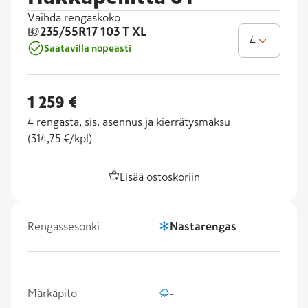
Vaihda rengaskoko
235/55R17
103 T XL
4
Saatavilla nopeasti
1 259 €
4
rengasta, sis. asennus ja kierrätysmaksu
(
314,75 €/kpl
)
Lisää ostoskoriin
Rengassesonki
Nastarengas
Märkäpito
-