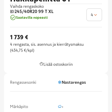
Vaihda rengaskoko
245/40R20
99 T XL
4
Saatavilla nopeasti
1 739 €
4
rengasta, sis. asennus ja kierrätysmaksu
(
434,75 €/kpl
)
Lisää ostoskoriin
Rengassesonki
Nastarengas
Märkäpito
-