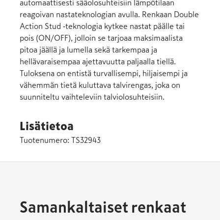
automaattisesti sääolosuhteisiin lämpötilaan
reagoivan nastateknologian avulla. Renkaan Double
Action Stud ‑teknologia kytkee nastat päälle tai
pois (ON/OFF), jolloin se tarjoaa maksimaalista
pitoa jäällä ja lumella sekä tarkempaa ja
hellävaraisempaa ajettavuutta paljaalla tiellä.
Tuloksena on entistä turvallisempi, hiljaisempi ja
vähemmän tietä kuluttava talvirengas, joka on
suunniteltu vaihteleviin talviolosuhteisiin.
Lisätietoa
Tuotenumero:
TS32943
Samankaltaiset renkaat