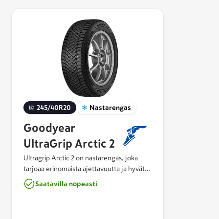
245/40R20
Nastarengas
Goodyear
UltraGrip Arctic 2
Ultragrip Arctic 2 on nastarengas, joka
tarjoaa erinomaista ajettavuutta ja hyvät
jarrutusominaisuudet lumella ja jäällä. Sen
Saatavilla nopeasti
Arctic Eagle Claw -nastan muoto on terävä
optimaalisen pidon takaamiseksi jäällä ja
nastassa käytetään innovatiivista