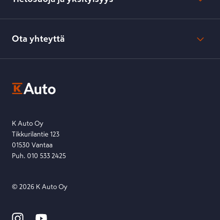
Verkkokaupan peruuttamisilmoitus
Verkkokaupan peruuttamisohjeet
Evästeasetukset
Usein kysyttyä
Kesko-konsernin verkkoselailurekisteri
Ota yhteyttä
Saavutettavuus
K-Ryhmän evästekäytännöt
K-Auton asiakasrekisterin tietosuojaseloste
Kysymys, palaute tai jokin muu asia mielessä?
EU Data Act
Ota yhteyttä toimipisteeseen tai lähetä viesti lomakkeella.
Etsi toimipiste
Lähetä viesti
K Auto Oy
Tikkurilantie 123
01530 Vantaa
Puh. 010 533 2425
©
2026
K Auto Oy