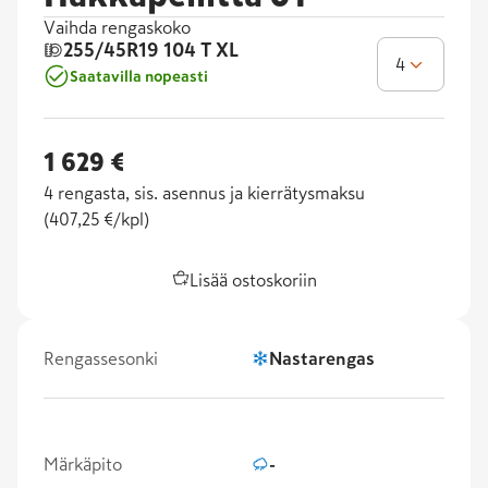
Vaihda rengaskoko
255/45R19
104 T XL
4
Saatavilla nopeasti
1 629 €
4
rengasta, sis. asennus ja kierrätysmaksu
(
407,25 €/kpl
)
Lisää ostoskoriin
Rengassesonki
Nastarengas
Märkäpito
-