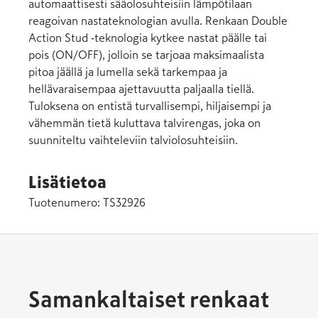
automaattisesti sääolosuhteisiin lämpötilaan
reagoivan nastateknologian avulla. Renkaan Double
Action Stud ‑teknologia kytkee nastat päälle tai
pois (ON/OFF), jolloin se tarjoaa maksimaalista
pitoa jäällä ja lumella sekä tarkempaa ja
hellävaraisempaa ajettavuutta paljaalla tiellä.
Tuloksena on entistä turvallisempi, hiljaisempi ja
vähemmän tietä kuluttava talvirengas, joka on
suunniteltu vaihteleviin talviolosuhteisiin.
Lisätietoa
Tuotenumero:
TS32926
Samankaltaiset renkaat