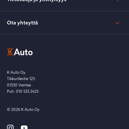
Verkkokaupan peruuttamisilmoitus
Verkkokaupan peruuttamisohjeet
Evästeasetukset
Usein kysyttyä
Kesko-konsernin verkkoselailurekisteri
Ota yhteyttä
Saavutettavuus
K-Ryhmän evästekäytännöt
K-Auton asiakasrekisterin tietosuojaseloste
Kysymys, palaute tai jokin muu asia mielessä?
EU Data Act
Ota yhteyttä toimipisteeseen tai lähetä viesti lomakkeella.
Etsi toimipiste
Lähetä viesti
K Auto Oy
Tikkurilantie 123
01530 Vantaa
Puh. 010 533 2425
©
2026
K Auto Oy