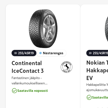
255/45R19
Nastarengas
255/45R1
Nokian 
Continental
Hakkapel
IceContact 3
EV
Fantastinen jääpito -
vallankumoukselliseen
Hakkapeliitta 
talviajokokemukseen IceContact™ 3:n
ajomukavuutta 
Saatavilla nopeasti
ainutlaatuinen nastakonsepti tuo uuden
sähköautoihin 
Saatavill
ulottuvuuden talviajoon. Kahden
suunnittelussa
nastatyypin yhdistelmä ja niiden
ympäristöystävä