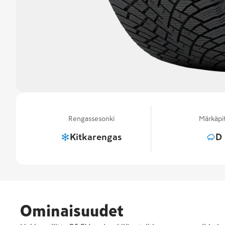
Rengassesonki
Märkäpi
Kitkarengas
D
Ominaisuudet