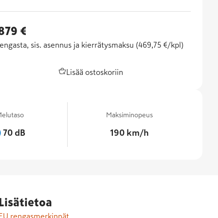
 879 €
engasta, sis. asennus ja kierrätysmaksu (
469,75 €/kpl
)
Lisää ostoskoriin
elutaso
Maksiminopeus
70 dB
190 km/h
Lisätietoa
EU rengasmerkinnät