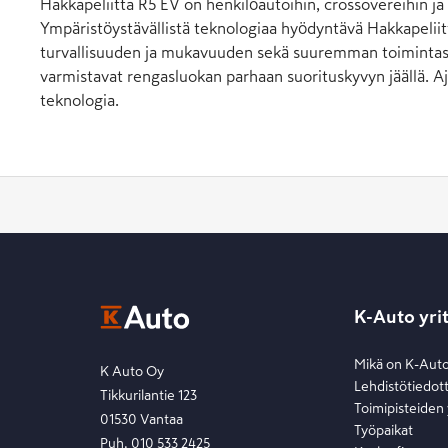
Hakkapeliitta R5 EV on henkilöautoihin, crossovereihin ja
Ympäristöystävällistä teknologiaa hyödyntävä Hakkapeliit
turvallisuuden ja mukavuuden sekä suuremman toimintasät
varmistavat rengasluokan parhaan suorituskyvyn jäällä. 
teknologia.
K-Auto yri
Mikä on K-Aut
K Auto Oy
Lehdistötiedot
Tikkurilantie 123
Toimipisteiden
01530 Vantaa
Työpaikat
Puh. 010 533 2425