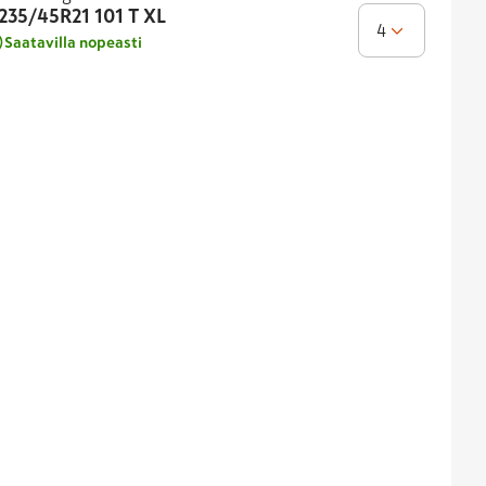
235/45R21
101 T XL
4
Saatavilla nopeasti