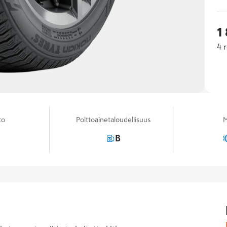
1
4
r
to
Polttoainetaloudellisuus
M
B