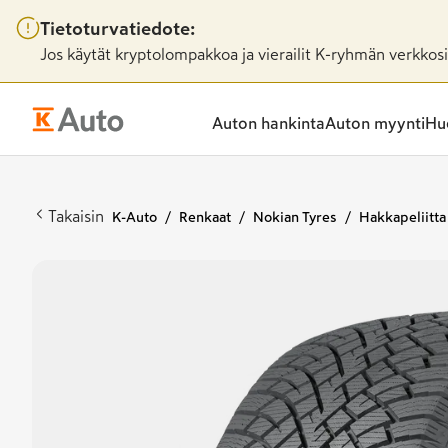
Tietoturvatiedote:
Jos käytät kryptolompakkoa ja vierailit K-ryhmän verkkosiv
Auton hankinta
Auton myynti
Huo
Takaisin
K-Auto
Renkaat
Nokian Tyres
Hakkapeliitta