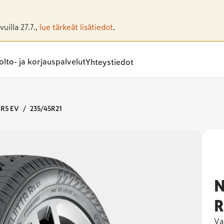
uilla 27.7.,
lue tärkeät lisätiedot
.
lto- ja korjauspalvelut
Yhteystiedot
 R5 EV
235/45R21
N
R
Va