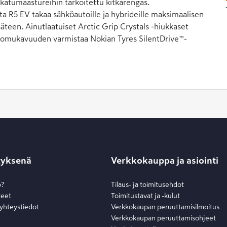
 katumaastureihin tarkoitettu kitkarengas.
ta R5 EV takaa sähköautoille ja hybrideille maksimaalisen
een. Ainutlaatuiset Arctic Grip Crystals -hiukkaset
Ajomukavuuden varmistaa Nokian Tyres SilentDrive™-
tyksenä
Verkkokauppa ja asiointi
o?
Tilaus- ja toimitusehdot
teet
Toimitustavat ja -kulut
 yhteystiedot
Verkkokaupan peruuttamisilmoitus
Verkkokaupan peruuttamisohjeet