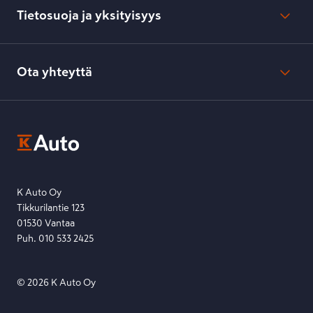
Toimitustavat ja -kulut
Tietosuoja ja yksityisyys
Verkkokaupan peruuttamisilmoitus
Verkkokaupan peruuttamisohjeet
Evästeasetukset
Usein kysyttyä
Kesko-konsernin verkkoselailurekisteri
Ota yhteyttä
Saavutettavuus
K-Ryhmän evästekäytännöt
K-Auton asiakasrekisterin tietosuojaseloste
Kysymys, palaute tai jokin muu asia mielessä?
EU Data Act
Ota yhteyttä toimipisteeseen tai lähetä viesti lomakkeella.
Etsi toimipiste
Lähetä viesti
K Auto Oy
Tikkurilantie 123
01530 Vantaa
Puh. 010 533 2425
©
2026
K Auto Oy