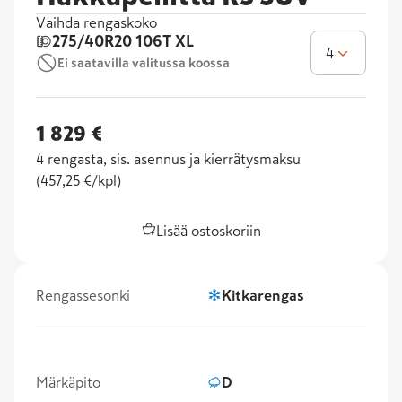
Vaihda rengaskoko
275/40R20
106T XL
4
Ei saatavilla valitussa koossa
1 829 €
4
rengasta, sis. asennus ja kierrätysmaksu
(
457,25 €/kpl
)
Lisää ostoskoriin
Rengassesonki
Kitkarengas
Märkäpito
D