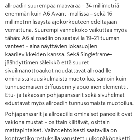
allroadin suurempaa maavaraa – 34 millimetriä
enemmän kuin A6 Avant -mallissa – sekä 16
millimetrin lisäystä ajokorkeuteen edeltäjään
verrattuna. Suurempi vannekoko vaikuttaa myös
tähän: A6 allroadiin on saatavilla 19–21 tuuman
vanteet – aina näyttävien lokasuojien
kaarilevikkeiden kanssa. Sekä Singleframe-
jäähdyttimen säleikkö että suuret
sivuilmanottoaukot noudattavat allroadille
ominaista kuusikulmaista muotoilua, samoin kuin
tunnusomaisen diffuuserin yläpuolinen elementti.
Etu- ja takaosan pohjapanssarit sekä sivuhelmat
edustavat myös allroadin tunnusomaista muotoilua.
Pohjapanssarit ja allroadille ominaiset paneelit ovat
vakiona mustat – osittain kiiltävät, osittain
mattapintaiset. Vaihtoehtoisesti saatavilla on
kontrastikorostuksilla varustettu ulkonäköpaketti.