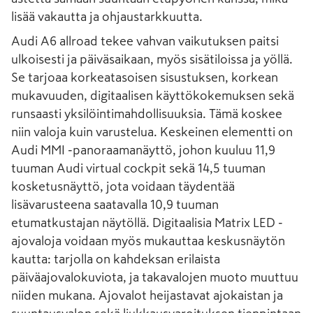
lisää vakautta ja ohjaustarkkuutta.
Audi A6 allroad tekee vahvan vaikutuksen paitsi
ulkoisesti ja päiväsaikaan, myös sisätiloissa ja yöllä.
Se tarjoaa korkeatasoisen sisustuksen, korkean
mukavuuden, digitaalisen käyttökokemuksen sekä
runsaasti yksilöintimahdollisuuksia. Tämä koskee
niin valoja kuin varustelua. Keskeinen elementti on
Audi MMI -panoraamanäyttö, johon kuuluu 11,9
tuuman Audi virtual cockpit sekä 14,5 tuuman
kosketusnäyttö, jota voidaan täydentää
lisävarusteena saatavalla 10,9 tuuman
etumatkustajan näytöllä. Digitaalisia Matrix LED -
ajovaloja voidaan myös mukauttaa keskusnäytön
kautta: tarjolla on kahdeksan erilaista
päiväajovalokuviota, ja takavalojen muoto muuttuu
niiden mukana. Ajovalot heijastavat ajokaistan ja