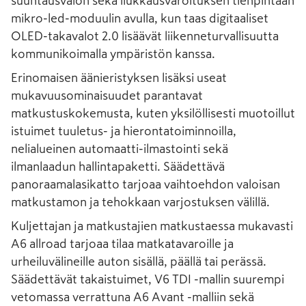
suuntausvalon sekä liukkausvaroituksen tienpintaan
mikro-led-moduulin avulla, kun taas digitaaliset
OLED-takavalot 2.0 lisäävät liikenneturvallisuutta
kommunikoimalla ympäristön kanssa.
Erinomaisen äänieristyksen lisäksi useat
mukavuusominaisuudet parantavat
matkustuskokemusta, kuten yksilöllisesti muotoillut
istuimet tuuletus- ja hierontatoiminnoilla,
nelialueinen automaatti-ilmastointi sekä
ilmanlaadun hallintapaketti. Säädettävä
panoraamalasikatto tarjoaa vaihtoehdon valoisan
matkustamon ja tehokkaan varjostuksen välillä.
Kuljettajan ja matkustajien matkustaessa mukavasti
A6 allroad tarjoaa tilaa matkatavaroille ja
urheiluvälineille auton sisällä, päällä tai perässä.
Säädettävät takaistuimet, V6 TDI -mallin suurempi
vetomassa verrattuna A6 Avant -malliin sekä