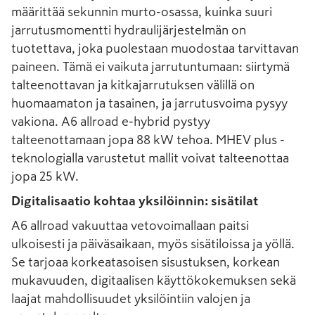
määrittää sekunnin murto-osassa, kuinka suuri
jarrutusmomentti hydraulijärjestelmän on
tuotettava, joka puolestaan muodostaa tarvittavan
paineen. Tämä ei vaikuta jarrutuntumaan: siirtymä
talteenottavan ja kitkajarrutuksen välillä on
huomaamaton ja tasainen, ja jarrutusvoima pysyy
vakiona. A6 allroad e-hybrid pystyy
talteenottamaan jopa 88 kW tehoa. MHEV plus -
teknologialla varustetut mallit voivat talteenottaa
jopa 25 kW.
Digitalisaatio kohtaa yksilöinnin: sisätilat
A6 allroad vakuuttaa vetovoimallaan paitsi
ulkoisesti ja päiväsaikaan, myös sisätiloissa ja yöllä.
Se tarjoaa korkeatasoisen sisustuksen, korkean
mukavuuden, digitaalisen käyttökokemuksen sekä
laajat mahdollisuudet yksilöintiin valojen ja