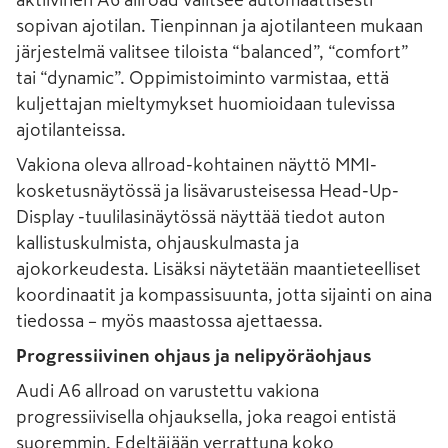
aktiivinen A6 allroad valitsee automaattisesti
sopivan ajotilan. Tienpinnan ja ajotilanteen mukaan
järjestelmä valitsee tiloista “balanced”, “comfort”
tai “dynamic”. Oppimistoiminto varmistaa, että
kuljettajan mieltymykset huomioidaan tulevissa
ajotilanteissa.
Vakiona oleva allroad-kohtainen näyttö MMI-
kosketusnäytössä ja lisävarusteisessa Head-Up-
Display -tuulilasinäytössä näyttää tiedot auton
kallistuskulmista, ohjauskulmasta ja
ajokorkeudesta. Lisäksi näytetään maantieteelliset
koordinaatit ja kompassisuunta, jotta sijainti on aina
tiedossa – myös maastossa ajettaessa.
Progressiivinen ohjaus ja nelipyöräohjaus
Audi A6 allroad on varustettu vakiona
progressiivisella ohjauksella, joka reagoi entistä
suoremmin. Edeltäjään verrattuna koko