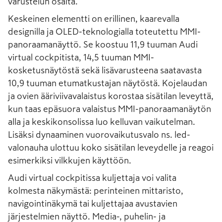
varustelun osalta.
Keskeinen elementti on erillinen, kaarevalla
designilla ja OLED-teknologialla toteutettu MMI-
panoraamanäyttö. Se koostuu 11,9 tuuman Audi
virtual cockpitista, 14,5 tuuman MMI-
kosketusnäytöstä sekä lisävarusteena saatavasta
10,9 tuuman etumatkustajan näytöstä. Kojelaudan
ja ovien ääriviivavalaistus korostaa sisätilan leveyttä,
kun taas epäsuora valaistus MMI-panoraamanäytön
alla ja keskikonsolissa luo kelluvan vaikutelman.
Lisäksi dynaaminen vuorovaikutusvalo ns. led-
valonauha ulottuu koko sisätilan leveydelle ja reagoi
esimerkiksi vilkkujen käyttöön.
Audi virtual cockpitissa kuljettaja voi valita
kolmesta näkymästä: perinteinen mittaristo,
navigointinäkymä tai kuljettajaa avustavien
järjestelmien näyttö. Media-, puhelin- ja