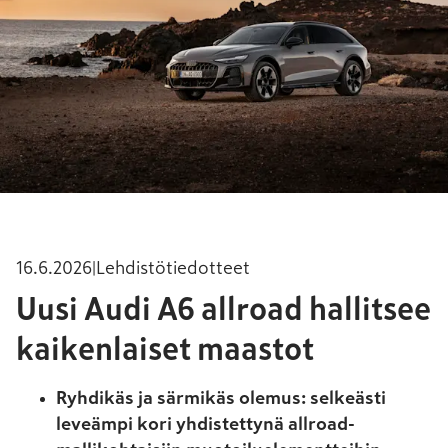
16.6.2026
|
Lehdistötiedotteet
Uusi Audi A6 allroad hallitsee
kaikenlaiset maastot
Ryhdikäs ja särmikäs olemus: selkeästi
leveämpi kori yhdistettynä allroad-