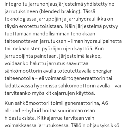
integroitu jarrunohjausjärjestelmä yhdistettyine
jarrutuksineen (blended braking). Tässä
teknologiassa jarrupoljin ja jarruhydrauliikka on
täysin erotettu toisistaan. Näin järjestelmä pystyy
tuottamaan mahdollisimman tehokkaan
talteenottavan jarrutuksen – ilman hydraulipainetta
tai mekaanisten pyöräjarrujen käyttöä. Kun
jarrupoljinta painetaan, järjestelmä laskee,
voidaanko haluttu jarrutus saavuttaa
sähkömoottorin avulla toteutettavalla energian
talteenotolla – eli voimansiirtogeneraattorin tai
ladattavassa hybridissä sähkömoottorin avulla – vai
tarvitaanko myös kitkajarrujen käyttöä.
Kun sähkömoottori toimii generaattorina, A6
allroad e-hybrid hoitaa suurimman osan
hidastuksista. Kitkajarrua tarvitaan vain
voimakkaassa jarrutuksessa. Tällöin ohjausyksikkö