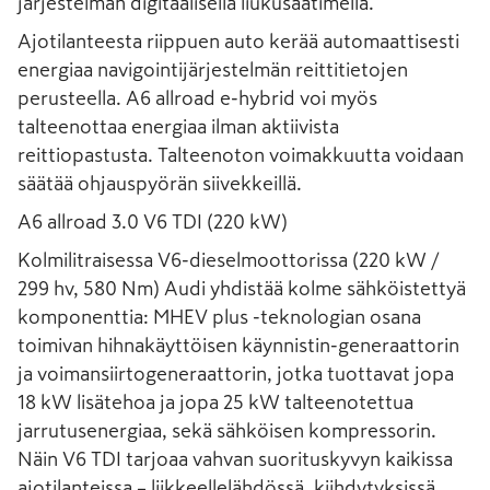
järjestelmän digitaalisella liukusäätimellä.
Ajotilanteesta riippuen auto kerää automaattisesti
energiaa navigointijärjestelmän reittitietojen
perusteella. A6 allroad e-hybrid voi myös
talteenottaa energiaa ilman aktiivista
reittiopastusta. Talteenoton voimakkuutta voidaan
säätää ohjauspyörän siivekkeillä.
A6 allroad 3.0 V6 TDI (220 kW)
Kolmilitraisessa V6-dieselmoottorissa (220 kW /
299 hv, 580 Nm) Audi yhdistää kolme sähköistettyä
komponenttia: MHEV plus -teknologian osana
toimivan hihnakäyttöisen käynnistin-generaattorin
ja voimansiirtogeneraattorin, jotka tuottavat jopa
18 kW lisätehoa ja jopa 25 kW talteenotettua
jarrutusenergiaa, sekä sähköisen kompressorin.
Näin V6 TDI tarjoaa vahvan suorituskyvyn kaikissa
ajotilanteissa – liikkeellelähdössä, kiihdytyksissä,