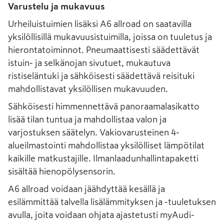
Varustelu ja mukavuus
Urheiluistuimien lisäksi A6 allroad on saatavilla
yksilöllisillä mukavuusistuimilla, joissa on tuuletus ja
hierontatoiminnot. Pneumaattisesti säädettävät
istuin- ja selkänojan sivutuet, mukautuva
ristiseläntuki ja sähköisesti säädettävä reisituki
mahdollistavat yksilöllisen mukavuuden.
Sähköisesti himmennettävä panoraamalasikatto
lisää tilan tuntua ja mahdollistaa valon ja
varjostuksen säätelyn. Vakiovarusteinen 4-
alueilmastointi mahdollistaa yksilölliset lämpötilat
kaikille matkustajille. Ilmanlaadunhallintapaketti
sisältää hienopölysensorin.
A6 allroad voidaan jäähdyttää kesällä ja
esilämmittää talvella lisälämmityksen ja -tuuletuksen
avulla, joita voidaan ohjata ajastetusti myAudi-