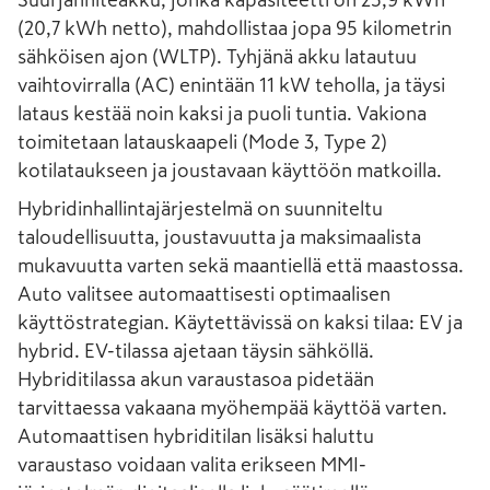
Suurjänniteakku, jonka kapasiteetti on 25,9 kWh
(20,7 kWh netto), mahdollistaa jopa 95 kilometrin
sähköisen ajon (WLTP). Tyhjänä akku latautuu
vaihtovirralla (AC) enintään 11 kW teholla, ja täysi
lataus kestää noin kaksi ja puoli tuntia. Vakiona
toimitetaan latauskaapeli (Mode 3, Type 2)
kotilataukseen ja joustavaan käyttöön matkoilla.
Hybridinhallintajärjestelmä on suunniteltu
taloudellisuutta, joustavuutta ja maksimaalista
mukavuutta varten sekä maantiellä että maastossa.
Auto valitsee automaattisesti optimaalisen
käyttöstrategian. Käytettävissä on kaksi tilaa: EV ja
hybrid. EV-tilassa ajetaan täysin sähköllä.
Hybriditilassa akun varaustasoa pidetään
tarvittaessa vakaana myöhempää käyttöä varten.
Automaattisen hybriditilan lisäksi haluttu
varaustaso voidaan valita erikseen MMI-