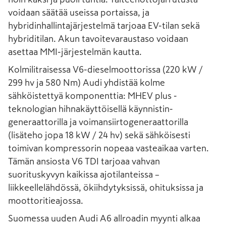
voidaan säätää useissa portaissa, ja
hybridinhallintajärjestelmä tarjoaa EV-tilan sekä
hybriditilan. Akun tavoitevaraustaso voidaan
asettaa MMI-järjestelmän kautta.
Kolmilitraisessa V6-dieselmoottorissa (220 kW /
299 hv ja 580 Nm) Audi yhdistää kolme
sähköistettyä komponenttia: MHEV plus -
teknologian hihnakäyttöisellä käynnistin-
generaattorilla ja voimansiirtogeneraattorilla
(lisäteho jopa 18 kW / 24 hv) sekä sähköisesti
toimivan kompressorin nopeaa vasteaikaa varten.
Tämän ansiosta V6 TDI tarjoaa vahvan
suorituskyvyn kaikissa ajotilanteissa –
liikkeellelähdössä, ökiihdytyksissä, ohituksissa ja
moottoritieajossa.
Suomessa uuden Audi A6 allroadin myynti alkaa