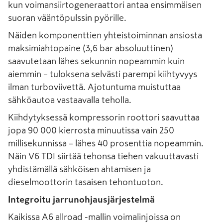
kun voimansiirtogeneraattori antaa ensimmäisen
suoran vääntöpulssin pyörille.
Näiden komponenttien yhteistoiminnan ansiosta
maksimiahtopaine (3,6 bar absoluuttinen)
saavutetaan lähes sekunnin nopeammin kuin
aiemmin – tuloksena selvästi parempi kiihtyvyys
ilman turboviivettä. Ajotuntuma muistuttaa
sähköautoa vastaavalla teholla.
Kiihdytyksessä kompressorin roottori saavuttaa
jopa 90 000 kierrosta minuutissa vain 250
millisekunnissa – lähes 40 prosenttia nopeammin.
Näin V6 TDI siirtää tehonsa tiehen vakuuttavasti
yhdistämällä sähköisen ahtamisen ja
dieselmoottorin tasaisen tehontuoton.
Integroitu jarrunohjausjärjestelmä
Kaikissa A6 allroad -mallin voimalinjoissa on