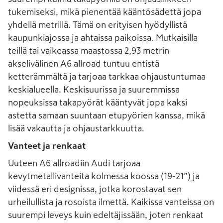
tukemiseksi, mikä pienentää kääntösädettä jopa
yhdellä metrillä. Tämä on erityisen hyödyllistä
kaupunkiajossa ja ahtaissa paikoissa. Mutkaisilla
teillä tai vaikeassa maastossa 2,93 metrin
akselivälinen A6 allroad tuntuu entistä
ketterämmältä ja tarjoaa tarkkaa ohjaustuntumaa
keskialueella. Keskisuurissa ja suuremmissa
nopeuksissa takapyörät kääntyvät jopa kaksi
astetta samaan suuntaan etupyörien kanssa, mikä
lisää vakautta ja ohjaustarkkuutta.
Vanteet ja renkaat
Uuteen A6 allroadiin Audi tarjoaa
kevytmetallivanteita kolmessa koossa (19-21”) ja
viidessä eri designissa, jotka korostavat sen
urheilullista ja rosoista ilmettä. Kaikissa vanteissa on
suurempi leveys kuin edeltäjissään, joten renkaat