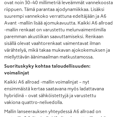
ovat noin 30–40 millimetriä leveämmät vannekoosta
riippuen. Tämä parantaa ajodynamiikkaa. Lisäksi
suurempi vannekoko verrattuna edeltäjään ja A6
Avant -malliin lisää ajomukavuutta. Kaikki A6 allroad
-mallin renkaat on varustettu melunvaimentimilla
paremman akustiikan saavuttamiseksi. Renkaan
sisällä olevat vaahtorenkaat vaimentavat ilman
värähtelyä, mikä takaa mukavan ajokokemuksen ja
miellyttävän äänimaailman matkustamossa.
Suorituskyky kohtaa taloudellisuuden:
voimalinjat
Kaikki A6 allroad -mallin voimalinjat – nyt
ensimmäistä kertaa saatavana myös ladattavana
hybridinä – ovat sähköistettyjä ja varustettu
vakiona quattro-nelivedolla.
Mallin lanseerauksen yhteydessä A6 allroad on