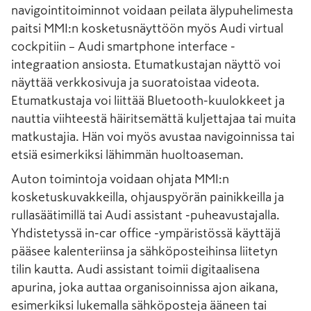
navigointitoiminnot voidaan peilata älypuhelimesta
paitsi MMI:n kosketusnäyttöön myös Audi virtual
cockpitiin – Audi smartphone interface -
integraation ansiosta. Etumatkustajan näyttö voi
näyttää verkkosivuja ja suoratoistaa videota.
Etumatkustaja voi liittää Bluetooth-kuulokkeet ja
nauttia viihteestä häiritsemättä kuljettajaa tai muita
matkustajia. Hän voi myös avustaa navigoinnissa tai
etsiä esimerkiksi lähimmän huoltoaseman.
Auton toimintoja voidaan ohjata MMI:n
kosketuskuvakkeilla, ohjauspyörän painikkeilla ja
rullasäätimillä tai Audi assistant -puheavustajalla.
Yhdistetyssä in-car office -ympäristössä käyttäjä
pääsee kalenteriinsa ja sähköposteihinsa liitetyn
tilin kautta. Audi assistant toimii digitaalisena
apurina, joka auttaa organisoinnissa ajon aikana,
esimerkiksi lukemalla sähköposteja ääneen tai