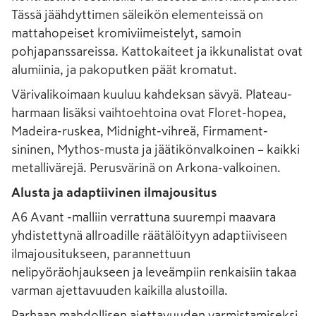
Tässä jäähdyttimen säleikön elementeissä on
mattahopeiset kromiviimeistelyt, samoin
pohjapanssareissa. Kattokaiteet ja ikkunalistat ovat
alumiinia, ja pakoputken päät kromatut.
Värivalikoimaan kuuluu kahdeksan sävyä. Plateau-
harmaan lisäksi vaihtoehtoina ovat Floret-hopea,
Madeira-ruskea, Midnight-vihreä, Firmament-
sininen, Mythos-musta ja jäätikönvalkoinen – kaikki
metallivärejä. Perusvärinä on Arkona-valkoinen.
Alusta ja adaptiivinen ilmajousitus
A6 Avant -malliin verrattuna suurempi maavara
yhdistettynä allroadille räätälöityyn adaptiiviseen
ilmajousitukseen, parannettuun
nelipyöräohjaukseen ja leveämpiin renkaisiin takaa
varman ajettavuuden kaikilla alustoilla.
Parhaan mahdollisen ajettavuuden varmistamiseksi