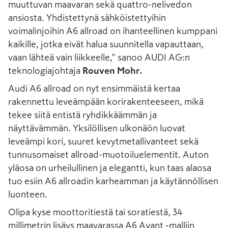
muuttuvan maavaran sekä quattro-nelivedon
ansiosta. Yhdistettynä sähköistettyihin
voimalinjoihin A6 allroad on ihanteellinen kumppani
kaikille, jotka eivät halua suunnitella vapauttaan,
vaan lähteä vain liikkeelle,” sanoo AUDI AG:n
teknologiajohtaja
Rouven Mohr.
Audi A6 allroad on nyt ensimmäistä kertaa
rakennettu leveämpään korirakenteeseen, mikä
tekee siitä entistä ryhdikkäämmän ja
näyttävämmän. Yksilöllisen ulkonäön luovat
leveämpi kori, suuret kevytmetallivanteet sekä
tunnusomaiset allroad-muotoiluelementit. Auton
yläosa on urheilullinen ja elegantti, kun taas alaosa
tuo esiin A6 allroadin karheamman ja käytännöllisen
luonteen.
Olipa kyse moottoritiestä tai soratiestä, 34
millimetrin lisäys maavarassa A6 Avant -malliin