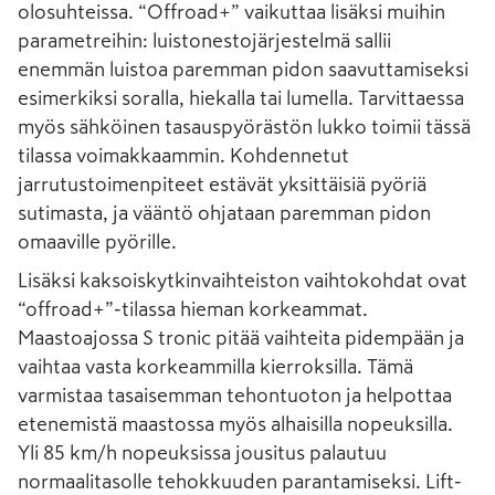
olosuhteissa. “Offroad+” vaikuttaa lisäksi muihin
parametreihin: luistonestojärjestelmä sallii
enemmän luistoa paremman pidon saavuttamiseksi
esimerkiksi soralla, hiekalla tai lumella. Tarvittaessa
myös sähköinen tasauspyörästön lukko toimii tässä
tilassa voimakkaammin. Kohdennetut
jarrutustoimenpiteet estävät yksittäisiä pyöriä
sutimasta, ja vääntö ohjataan paremman pidon
omaaville pyörille.
Lisäksi kaksoiskytkinvaihteiston vaihtokohdat ovat
“offroad+”-tilassa hieman korkeammat.
Maastoajossa S tronic pitää vaihteita pidempään ja
vaihtaa vasta korkeammilla kierroksilla. Tämä
varmistaa tasaisemman tehontuoton ja helpottaa
etenemistä maastossa myös alhaisilla nopeuksilla.
Yli 85 km/h nopeuksissa jousitus palautuu
normaalitasolle tehokkuuden parantamiseksi. Lift-