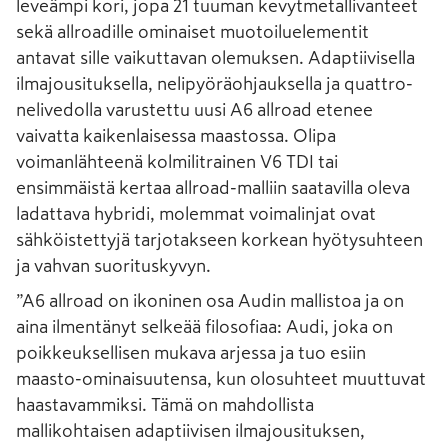
leveämpi kori, jopa 21 tuuman kevytmetallivanteet
sekä allroadille ominaiset muotoiluelementit
antavat sille vaikuttavan olemuksen. Adaptiivisella
ilmajousituksella, nelipyöräohjauksella ja quattro-
nelivedolla varustettu uusi A6 allroad etenee
vaivatta kaikenlaisessa maastossa. Olipa
voimanlähteenä kolmilitrainen V6 TDI tai
ensimmäistä kertaa allroad-malliin saatavilla oleva
ladattava hybridi, molemmat voimalinjat ovat
sähköistettyjä tarjotakseen korkean hyötysuhteen
ja vahvan suorituskyvyn.
”A6 allroad on ikoninen osa Audin mallistoa ja on
aina ilmentänyt selkeää filosofiaa: Audi, joka on
poikkeuksellisen mukava arjessa ja tuo esiin
maasto-ominaisuutensa, kun olosuhteet muuttuvat
haastavammiksi. Tämä on mahdollista
mallikohtaisen adaptiivisen ilmajousituksen,