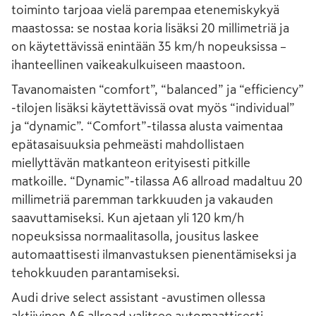
toiminto tarjoaa vielä parempaa etenemiskykyä
maastossa: se nostaa koria lisäksi 20 millimetriä ja
on käytettävissä enintään 35 km/h nopeuksissa –
ihanteellinen vaikeakulkuiseen maastoon.
Tavanomaisten “comfort”, “balanced” ja “efficiency”
-tilojen lisäksi käytettävissä ovat myös “individual”
ja “dynamic”. “Comfort”-tilassa alusta vaimentaa
epätasaisuuksia pehmeästi mahdollistaen
miellyttävän matkanteon erityisesti pitkille
matkoille. “Dynamic”-tilassa A6 allroad madaltuu 20
millimetriä paremman tarkkuuden ja vakauden
saavuttamiseksi. Kun ajetaan yli 120 km/h
nopeuksissa normaalitasolla, jousitus laskee
automaattisesti ilmanvastuksen pienentämiseksi ja
tehokkuuden parantamiseksi.
Audi drive select assistant -avustimen ollessa