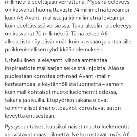
millimetriä edeltäjään verrattuna. Myös raideleveys
on kasvanut huomattavasti: 74 millimetriä leveämpi
kuin A6 Avant -mallissa ja 55 millimetriä leveämpi
kuin edeltävässä versiossa. Taka-akselin raideleveys
on kasvanut 70 millimetriä. Tämä tekee A6
allroadista näyttävämmän kuin koskaan ja antaa sille
poikkeuksellisen ryhdikkään olemuksen.
Urheilullinen ja elegantti yläosa ammentaa
inspiraatiota mallisarjan selkeistä linjoista. Alaosa
puolestaan korostaa off-road Avant -mallin
karheampaa ja käytännöllistä luonnetta – samoin
kuin mallikohtaiset muotoiluelementit edessä,
takana ja sivuilla. Etupyörien takana olevat
toiminnalliset ilmanottoaukot korostavat auton
leveyttä entisestään.
Pystysuuntaiset, kuusikulmaiset muotoiluelementit
vahvistavat maastoilmettä. Ne korostavat myös A6