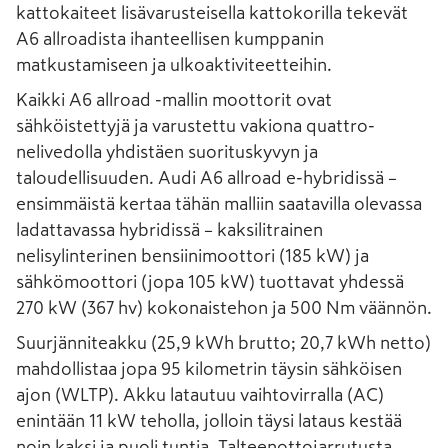
kattokaiteet lisävarusteisella kattokorilla tekevät
A6 allroadista ihanteellisen kumppanin
matkustamiseen ja ulkoaktiviteetteihin.
Kaikki A6 allroad -mallin moottorit ovat
sähköistettyjä ja varustettu vakiona quattro-
nelivedolla yhdistäen suorituskyvyn ja
taloudellisuuden. Audi A6 allroad e-hybridissä –
ensimmäistä kertaa tähän malliin saatavilla olevassa
ladattavassa hybridissä – kaksilitrainen
nelisylinterinen bensiinimoottori (185 kW) ja
sähkömoottori (jopa 105 kW) tuottavat yhdessä
270 kW (367 hv) kokonaistehon ja 500 Nm väännön.
Suurjänniteakku (25,9 kWh brutto; 20,7 kWh netto)
mahdollistaa jopa 95 kilometrin täysin sähköisen
ajon (WLTP). Akku latautuu vaihtovirralla (AC)
enintään 11 kW teholla, jolloin täysi lataus kestää
noin kaksi ja puoli tuntia. Talteenottojarrutusta