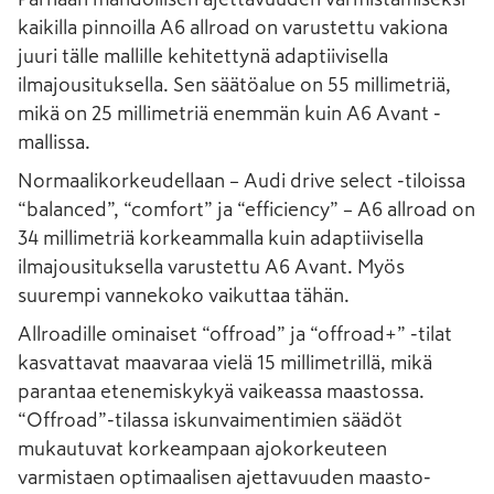
kaikilla pinnoilla A6 allroad on varustettu vakiona
juuri tälle mallille kehitettynä adaptiivisella
ilmajousituksella. Sen säätöalue on 55 millimetriä,
mikä on 25 millimetriä enemmän kuin A6 Avant -
mallissa.
Normaalikorkeudellaan – Audi drive select -tiloissa
“balanced”, “comfort” ja “efficiency” – A6 allroad on
34 millimetriä korkeammalla kuin adaptiivisella
ilmajousituksella varustettu A6 Avant. Myös
suurempi vannekoko vaikuttaa tähän.
Allroadille ominaiset “offroad” ja “offroad+” -tilat
kasvattavat maavaraa vielä 15 millimetrillä, mikä
parantaa etenemiskykyä vaikeassa maastossa.
“Offroad”-tilassa iskunvaimentimien säädöt
mukautuvat korkeampaan ajokorkeuteen
varmistaen optimaalisen ajettavuuden maasto-