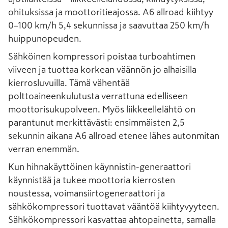
ohituksissa ja moottoritieajossa. A6 allroad kiihtyy
0–100 km/h 5,4 sekunnissa ja saavuttaa 250 km/h
huippunopeuden.
Sähköinen kompressori poistaa turboahtimen
viiveen ja tuottaa korkean väännön jo alhaisilla
kierrosluvuilla. Tämä vähentää
polttoaineenkulutusta verrattuna edelliseen
moottorisukupolveen. Myös liikkeellelähtö on
parantunut merkittävästi: ensimmäisten 2,5
sekunnin aikana A6 allroad etenee lähes autonmitan
verran enemmän.
Kun hihnakäyttöinen käynnistin-generaattori
käynnistää ja tukee moottoria kierrosten
noustessa, voimansiirtogeneraattori ja
sähkökompressori tuottavat vääntöä kiihtyvyyteen.
Sähkökompressori kasvattaa ahtopainetta, samalla