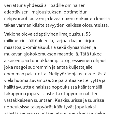
verrattuna yhdessä allroadille ominaisen
adaptiivisen ilmajousituksen, optimoidun
nelipyöräohjauksen ja leveämpien renkaiden kanssa
takaa varman käsiteltävyyden kaikissa olosuhteissa.
Vakiona oleva adaptiivinen ilmajousitus, 55
millimetrin säätöalueella, tarjoaa laajan kirjon
maastoajo-ominaisuuksia sekä dynaamisen ja
mukavan ajokokemuksen maantiellä. Tätä tukee
aikaisempaa tunnokkaampi progressiivinen ohjaus,
joka reagoi suoremmin ja antaa kuljettajalle
enemmän palautetta. Nelipyöräohjaus tekee tästä
vielä huomattavampaa. Se parantaa ketteryyttä ja
hallittavuutta alhaisissa nopeuksissa kääntämällä
takapyöriä jopa viisi astetta etupyöriin nähden
vastakkaiseen suuntaan. Keskisuurissa ja suurissa
nopeuksissa takapyörät kääntyvät jopa kaksi
astetta samaan suuntaan etupyörien kanssa, mikä