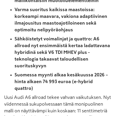
mallikohtaisiin muotoiluelementteihin
Varma suoritus kaikissa maastoissa:
korkeampi maavara, vakiona adaptiivinen
ilmajousitus maastoajotiloineen sekä
optimoitu nelipyöräohjaus
Sähköistetyt voimalinjat ja quattro: A6
allroad nyt ensimmäistä kertaa ladattavana
hybridinä sekä V6 TDI MHEV plus -
teknologia takaavat taloudellisen
suorituskyvyn
Suomessa myynti alkaa kesäkuussa 2026 –
hinta alkaen 74 993 euroa (e-hybrid
quattro)
Uusi Audi A6 allroad tekee vahvan vaikutuksen. Nyt
viidennessä sukupolvessaan tämä monipuolinen
malli on näyttävämpi kuin koskaan: 11 senttimetriä