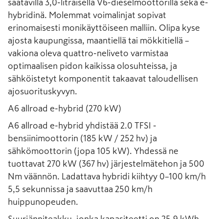
saatavilla 3,0-litraisella V6-dieselmoottorilla sekä e-
hybridinä. Molemmat voimalinjat sopivat
erinomaisesti monikäyttöiseen malliin. Olipa kyse
ajosta kaupungissa, maantiellä tai mökkitiellä –
vakiona oleva quattro-neliveto varmistaa
optimaalisen pidon kaikissa olosuhteissa, ja
sähköistetyt komponentit takaavat taloudellisen
ajosuorituskyvyn.
A6 allroad e-hybrid (270 kW)
A6 allroad e-hybrid yhdistää 2.0 TFSI -
bensiinimoottorin (185 kW / 252 hv) ja
sähkömoottorin (jopa 105 kW). Yhdessä ne
tuottavat 270 kW (367 hv) järjestelmätehon ja 500
Nm väännön. Ladattava hybridi kiihtyy 0–100 km/h
5,5 sekunnissa ja saavuttaa 250 km/h
huippunopeuden.