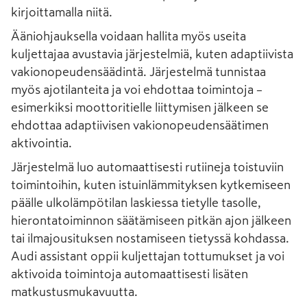
kirjoittamalla niitä.
Ääniohjauksella voidaan hallita myös useita
kuljettajaa avustavia järjestelmiä, kuten adaptiivista
vakionopeudensäädintä. Järjestelmä tunnistaa
myös ajotilanteita ja voi ehdottaa toimintoja –
esimerkiksi moottoritielle liittymisen jälkeen se
ehdottaa adaptiivisen vakionopeudensäätimen
aktivointia.
Järjestelmä luo automaattisesti rutiineja toistuviin
toimintoihin, kuten istuinlämmityksen kytkemiseen
päälle ulkolämpötilan laskiessa tietylle tasolle,
hierontatoiminnon säätämiseen pitkän ajon jälkeen
tai ilmajousituksen nostamiseen tietyssä kohdassa.
Audi assistant oppii kuljettajan tottumukset ja voi
aktivoida toimintoja automaattisesti lisäten
matkustusmukavuutta.