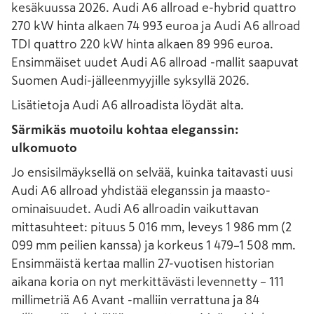
kesäkuussa 2026. Audi A6 allroad e-hybrid quattro
270 kW hinta alkaen 74 993 euroa ja Audi A6 allroad
TDI quattro 220 kW hinta alkaen 89 996 euroa.
Ensimmäiset uudet Audi A6 allroad -mallit saapuvat
Suomen Audi-jälleenmyyjille syksyllä 2026.
Lisätietoja Audi A6 allroadista löydät alta.
Särmikäs muotoilu kohtaa eleganssin:
ulkomuoto
Jo ensisilmäyksellä on selvää, kuinka taitavasti uusi
Audi A6 allroad yhdistää eleganssin ja maasto-
ominaisuudet. Audi A6 allroadin vaikuttavan
mittasuhteet: pituus 5 016 mm, leveys 1 986 mm (2
099 mm peilien kanssa) ja korkeus 1 479–1 508 mm.
Ensimmäistä kertaa mallin 27-vuotisen historian
aikana koria on nyt merkittävästi levennetty – 111
millimetriä A6 Avant -malliin verrattuna ja 84