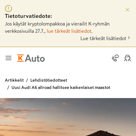
Tietoturvatiedote:
Jos käytät kryptolompakkoa ja vierailit K-ryhmän
verkkosivuilla 27.7.,
lue tärkeät lisätiedot
.
Lue tärkeät lisätiedot
Artikkelit
Lehdistötiedotteet
Uusi Audi A6 allroad hallitsee kaikenlaiset maastot