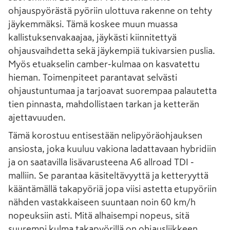
ohjauspyörästä pyöriin ulottuva rakenne on tehty
jäykemmäksi. Tämä koskee muun muassa
kallistuksenvakaajaa, jäykästi kiinnitettyä
ohjausvaihdetta sekä jäykempiä tukivarsien puslia.
Myös etuakselin camber-kulmaa on kasvatettu
hieman. Toimenpiteet parantavat selvästi
ohjaustuntumaa ja tarjoavat suorempaa palautetta
tien pinnasta, mahdollistaen tarkan ja ketterän
ajettavuuden.
Tämä korostuu entisestään nelipyöräohjauksen
ansiosta, joka kuuluu vakiona ladattavaan hybridiin
ja on saatavilla lisävarusteena A6 allroad TDI -
malliin. Se parantaa käsiteltävyyttä ja ketteryyttä
kääntämällä takapyöriä jopa viisi astetta etupyöriin
nähden vastakkaiseen suuntaan noin 60 km/h
nopeuksiin asti. Mitä alhaisempi nopeus, sitä
suurempi kulma takapyörillä on ohjausliikkeen